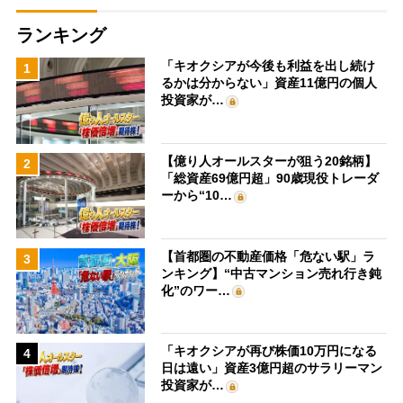
ランキング
「キオクシアが今後も利益を出し続け
1
るかは分からない」資産11億円の個人
投資家が…
【億り人オールスターが狙う20銘柄】
2
「総資産69億円超」90歳現役トレーダ
ーから“10…
【首都圏の不動産価格「危ない駅」ラ
3
ンキング】“中古マンション売れ行き鈍
化”のワー…
「キオクシアが再び株価10万円になる
4
日は遠い」資産3億円超のサラリーマン
投資家が…