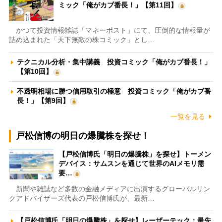
ミック「俺がカブ番長！」【第11回】
かつて投資情報雑誌「マネーポスト」にて、圧倒的な情報量が
詰め込まれた「天下無敵の株コミック」とし…
テクニカル分析・集中講義 投資コミック「俺がカブ番長！」
【第10回】
不透明相場に勝つ信用取引の極意 投資コミック「俺がカブ番
長！」【第9回】
一覧を見る
戸松信博の明日の爆騰株を探せ！
【戸松信博氏「明日の爆騰株」を探せ】トーメン
デバイス：サムスンを通じて世界のAIメモリ需
要…
新聞や雑誌など多数の金融メディアに出演するグローバルリン
クアドバイザーズ代表の戸松信博氏が、最新…
【戸松信博氏「明日の爆騰株」を探せ】レーザーテック：最先