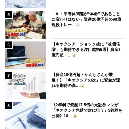
「AI・半導体関連が“本命”であること
5
に変わりはない」資産20億円超の90歳
現役トレー…
【キオクシア・ショック後に「株価倍
6
増」も期待できる注目銘柄5選】資産3
億円超・…
【資産10億円超・かんちさんが厳
7
選！】「キオクシアの次」に資金が流
れる期待の高…
《2年弱で資産17.5倍の元証券マンが
8
「キオクシア急落で次に狙う」5銘柄を
公開》10…