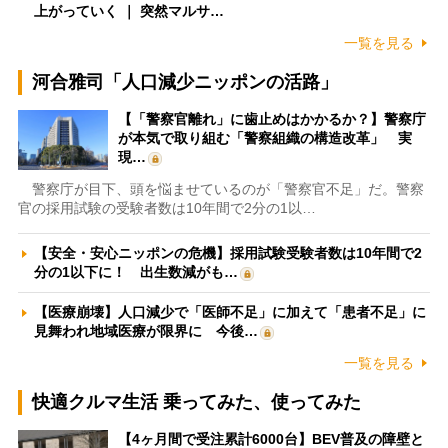
上がっていく ｜ 突然マルサ…
一覧を見る
河合雅司「人口減少ニッポンの活路」
【「警察官離れ」に歯止めはかかるか？】警察庁
が本気で取り組む「警察組織の構造改革」 実
現…
警察庁が目下、頭を悩ませているのが「警察官不足」だ。警察
官の採用試験の受験者数は10年間で2分の1以…
【安全・安心ニッポンの危機】採用試験受験者数は10年間で2
分の1以下に！ 出生数減がも…
【医療崩壊】人口減少で「医師不足」に加えて「患者不足」に
見舞われ地域医療が限界に 今後…
一覧を見る
快適クルマ生活 乗ってみた、使ってみた
【4ヶ月間で受注累計6000台】BEV普及の障壁と