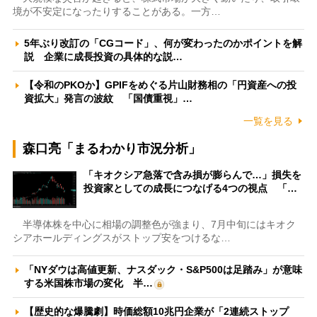
境が不安定になったりすることがある。一方…
5年ぶり改訂の「CGコード」、何が変わったのかポイントを解
説 企業に成長投資の具体的な説…
【令和のPKOか】GPIFをめぐる片山財務相の「円資産への投
資拡大」発言の波紋 「国債重視」…
一覧を見る
森口亮「まるわかり市況分析」
「キオクシア急落で含み損が膨らんで…」損失を
投資家としての成長につなげる4つの視点 「…
半導体株を中心に相場の調整色が強まり、7月中旬にはキオク
シアホールディングスがストップ安をつけるな…
「NYダウは高値更新、ナスダック・S&P500は足踏み」が意味
する米国株市場の変化 半…
【歴史的な爆騰劇】時価総額10兆円企業が「2連続ストップ