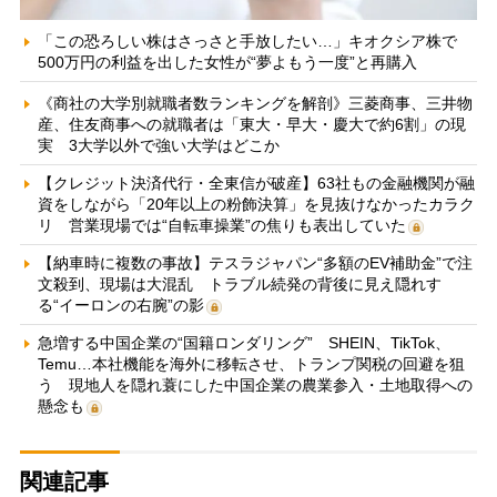
「この恐ろしい株はさっさと手放したい…」キオクシア株で
500万円の利益を出した女性が“夢よもう一度”と再購入
《商社の大学別就職者数ランキングを解剖》三菱商事、三井物
産、住友商事への就職者は「東大・早大・慶大で約6割」の現
実 3大学以外で強い大学はどこか
【クレジット決済代行・全東信が破産】63社もの金融機関が融
資をしながら「20年以上の粉飾決算」を見抜けなかったカラク
リ 営業現場では“自転車操業”の焦りも表出していた
【納車時に複数の事故】テスラジャパン“多額のEV補助金”で注
文殺到、現場は大混乱 トラブル続発の背後に見え隠れす
る“イーロンの右腕”の影
急増する中国企業の“国籍ロンダリング” SHEIN、TikTok、
Temu…本社機能を海外に移転させ、トランプ関税の回避を狙
う 現地人を隠れ蓑にした中国企業の農業参入・土地取得への
懸念も
関連記事