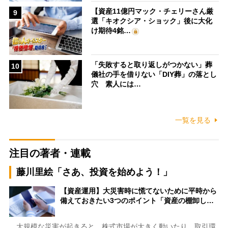
【資産11億円マック・チェリーさん厳
9
選「キオクシア・ショック」後に大化
け期待4銘…
「失敗すると取り返しがつかない」葬
10
儀社の手を借りない「DIY葬」の落とし
穴 素人には…
一覧を見る
注目の著者・連載
藤川里絵「さあ、投資を始めよう！」
【資産運用】大災害時に慌てないために平時から
備えておきたい3つのポイント「資産の棚卸し…
大規模な災害が起きると、株式市場が大きく動いたり、取引環