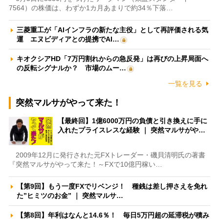
7564）の株価は、わずか1カ月あまりで約34％下落…
三菱重工が「AIインフラの新たな主役」として再評価される気
運 エヌビディアとの提携でAI…
キオクシアHD「7万円割れからの急反発」は再びの上昇局面へ
の反転シグナルか？ 市場のムー…
一覧を見る
突然マルサがやって来た！
【最終回】1億6000万円の負債と引き換えに手に
入れたプライスレスな経験 ｜ 突然マルサがや…
2009年12月に発行された元FXトレーダー・磯貝清明氏の著書
『突然マルサがやって来た！～FXで10億円稼い…
【第9回】もう一度FXでリベンジ！ 種銭は差し押さえを免れ
た”ヒミツのお金” ｜ 突然マルサ…
【第8回】年利はなんと14.6％！ 毎日5万円超の延滞税が積み