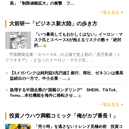
高」「制限値幅拡大」の衝撃 フ…
一覧を見る
大前研一「ビジネス新大陸」の歩き方
「いつ暴発してもおかしくはない」イーロン・マ
スク氏とスペースXが抱えるリスクの数々「絶対
的…
宇宙開発企業「スペースX」の上場で史上初の「兆万長者（ト
リリオネア）」となったイーロン・マスク氏。…
【3メガバンクは純利益5兆円超】銀行、商社、ゼネコンは最高
益続出の一方で、中小企業・…
急増する中国企業の“国籍ロンダリング” SHEIN、TikTok、
Temu…本社機能を海外に移転させ…
一覧を見る
投資ノウハウ満載コミック「俺がカブ番長！」
「売り時」を逃さないトレンド見極め術 投資コ