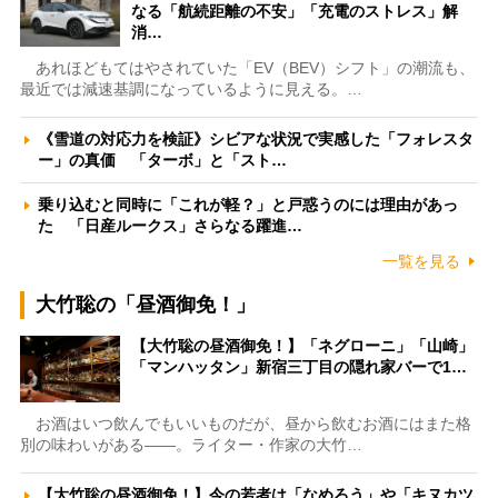
なる「航続距離の不安」「充電のストレス」解
消…
あれほどもてはやされていた「EV（BEV）シフト」の潮流も、
最近では減速基調になっているように見える。…
《雪道の対応力を検証》シビアな状況で実感した「フォレスタ
ー」の真価 「ターボ」と「スト…
乗り込むと同時に「これが軽？」と戸惑うのには理由があっ
た 「日産ルークス」さらなる躍進…
一覧を見る
大竹聡の「昼酒御免！」
【大竹聡の昼酒御免！】「ネグローニ」「山崎」
「マンハッタン」新宿三丁目の隠れ家バーで1…
お酒はいつ飲んでもいいものだが、昼から飲むお酒にはまた格
別の味わいがある――。ライター・作家の大竹…
【大竹聡の昼酒御免！】今の若者は「なめろう」や「キヌカツ