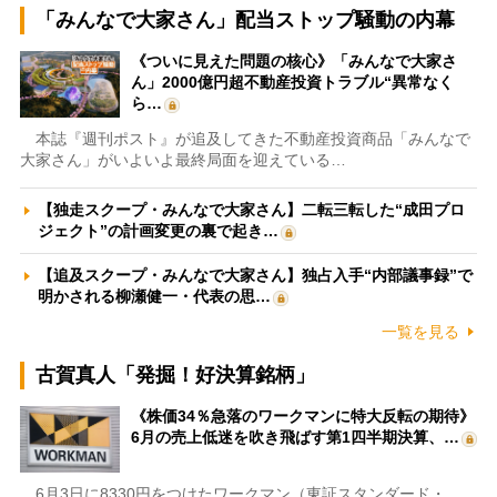
「みんなで大家さん」配当ストップ騒動の内幕
《ついに見えた問題の核心》「みんなで大家さ
ん」2000億円超不動産投資トラブル“異常なく
ら…
本誌『週刊ポスト』が追及してきた不動産投資商品「みんなで
大家さん」がいよいよ最終局面を迎えている…
【独走スクープ・みんなで大家さん】二転三転した“成田プロ
ジェクト”の計画変更の裏で起き…
【追及スクープ・みんなで大家さん】独占入手“内部議事録”で
明かされる柳瀬健一・代表の思…
一覧を見る
古賀真人「発掘！好決算銘柄」
《株価34％急落のワークマンに特大反転の期待》
6月の売上低迷を吹き飛ばす第1四半期決算、…
6月3日に8330円をつけたワークマン（東証スタンダード・