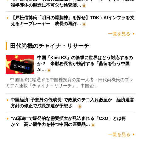
端半導体の製造に不可欠な検査装…
【戸松信博氏「明日の爆騰株」を探せ】TDK：AIインフラを支
えるキープレーヤー 成長の再評…
一覧を見る
田代尚機のチャイナ・リサーチ
中国「Kimi K3」の衝撃に世界はどう対応するの
か？ 米財務長官が検討する「蒸留を行う中国
AI…
中国経済に精通する中国株投資の第一人者・田代尚機氏のプレ
ミアム連載「チャイナ・リサーチ」。中国企…
中国経済“予想外の低成長”で政策のテコ入れ必至か 経済運営
方針の修正で成長加速が予想さ…
“AI革命”で爆発的な需要拡大が見込まれる「CXO」とは何
か？ 高い競争力を持つ中国の医薬品…
一覧を見る