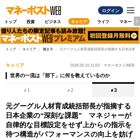
ログイン
トップ
投資
ビジネス
キャリア
ライフ
マネー
トップ
キャリア
働き方
元グーグル人材育成統括部長が指摘する日本企業の
キャリア
2026.05.15 11:03
マネーポストWEB
世界の一流は「部下」に何を教えているのか
1
2
3
＃
＃
＃
元グーグル人材育成統括部長が指摘する
日本企業の“深刻な課題” マネジャーが
自律的な目標設定をせず上からの指示を
待つ構造がパフォーマンスの向上を妨げ