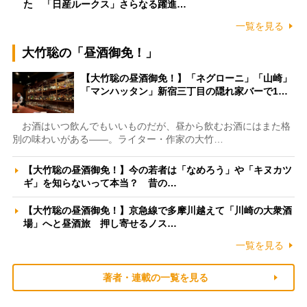
た 「日産ルークス」さらなる躍進…
一覧を見る
大竹聡の「昼酒御免！」
【大竹聡の昼酒御免！】「ネグローニ」「山崎」
「マンハッタン」新宿三丁目の隠れ家バーで1…
お酒はいつ飲んでもいいものだが、昼から飲むお酒にはまた格
別の味わいがある――。ライター・作家の大竹…
【大竹聡の昼酒御免！】今の若者は「なめろう」や「キヌカツ
ギ」を知らないって本当？ 昔の…
【大竹聡の昼酒御免！】京急線で多摩川越えて「川崎の大衆酒
場」へと昼酒旅 押し寄せるノス…
一覧を見る
著者・連載の一覧を見る