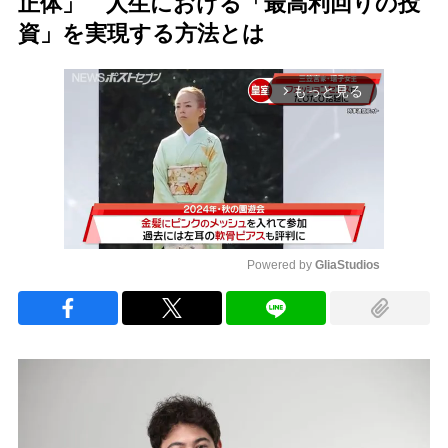
正体」 人生における「最高利回りの投
資」を実現する方法とは
もっと見る
arrow_forward_ios
Powered by 
GliaStudios
Mute