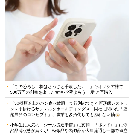
「この恐ろしい株はさっさと手放したい…」キオクシア株で
500万円の利益を出した女性が“夢よもう一度”と再購入
「30種類以上のパン食べ放題」で行列のできる新形態レストラ
ンを手掛けるサンマルクホールディングス 同社に聞いた「店
舗展開のコンセプト」、事業を多角化してもぶれない軸
小学生に人気の「シール流通事情」に変調 「ボンドロ」は依
然品薄状態が続くが、模倣品や類似品が大量流通し一部で値崩