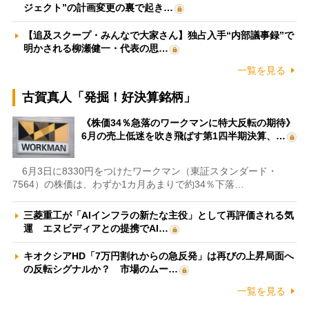
ジェクト”の計画変更の裏で起き…
【追及スクープ・みんなで大家さん】独占入手“内部議事録”で
明かされる柳瀬健一・代表の思…
一覧を見る
古賀真人「発掘！好決算銘柄」
《株価34％急落のワークマンに特大反転の期待》
6月の売上低迷を吹き飛ばす第1四半期決算、…
6月3日に8330円をつけたワークマン（東証スタンダード・
7564）の株価は、わずか1カ月あまりで約34％下落…
三菱重工が「AIインフラの新たな主役」として再評価される気
運 エヌビディアとの提携でAI…
キオクシアHD「7万円割れからの急反発」は再びの上昇局面へ
の反転シグナルか？ 市場のムー…
一覧を見る