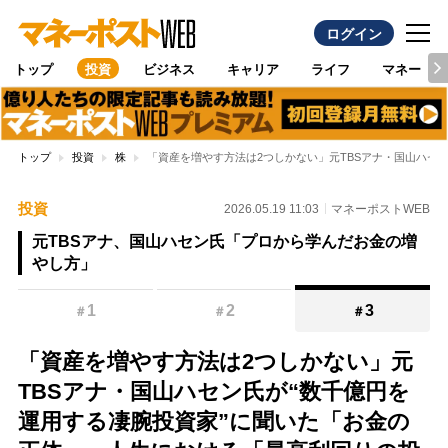
ログイン
トップ
投資
ビジネス
キャリア
ライフ
マネー
トップ
投資
株
「資産を増やす方法は2つしかない」元TBSアナ・国山ハセ
投資
2026.05.19 11:03
マネーポストWEB
元TBSアナ、国山ハセン氏「プロから学んだお金の増
やし方」
1
2
3
＃
＃
＃
「資産を増やす方法は2つしかない」元
TBSアナ・国山ハセン氏が“数千億円を
運用する凄腕投資家”に聞いた「お金の