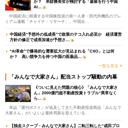
か？ 米財務長官が検討する「蒸留を行う中国
AI…
中国経済に精通する中国株投資の第一人者・田代尚機氏のプレ
ミアム連載「チャイナ・リサーチ」。中国企…
中国経済“予想外の低成長”で政策のテコ入れ必至か 経済運営
方針の修正で成長加速が予想さ…
“AI革命”で爆発的な需要拡大が見込まれる「CXO」とは何
か？ 高い競争力を持つ中国の医薬品…
一覧を見る
「みんなで大家さん」配当ストップ騒動の内幕
《ついに見えた問題の核心》「みんなで大家さ
ん」2000億円超不動産投資トラブル“異常なく
ら…
本誌『週刊ポスト』が追及してきた不動産投資商品「みんなで
大家さん」がいよいよ最終局面を迎えている…
【独走スクープ・みんなで大家さん】二転三転した“成田プロ