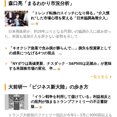
森口亮「まるわかり市況分析」
「トレンド転換のスイッチになり得る」“介入慣
れ”した市場心理を変える「日米協調為替介入」
…
日米両政府が、約28年ぶりとなる円買いの協調介入に踏み切っ
た。米国も追加介入を辞さない姿勢を示して…
「キオクシア急落で含み損が膨らんで…」損失を投資家として
の成長につなげる4つの視点 …
「NYダウは高値更新、ナスダック・S&P500は足踏み」が意味
する米国株市場の変化 半…
一覧を見る
大前研一「ビジネス新大陸」の歩き方
「イラン戦争を利用して儲けている」利益相反と
の批判が強まるトランプファミリーの不正蓄財
疑…
トランプ大統領のファミリー信託が今年1～3月に3000回以上も