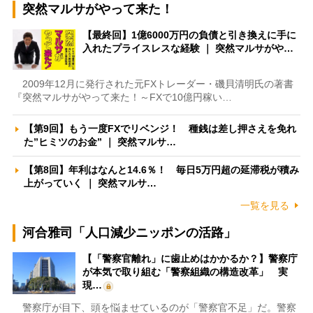
突然マルサがやって来た！
【最終回】1億6000万円の負債と引き換えに手に
入れたプライスレスな経験 ｜ 突然マルサがや…
2009年12月に発行された元FXトレーダー・磯貝清明氏の著書
『突然マルサがやって来た！～FXで10億円稼い…
【第9回】もう一度FXでリベンジ！ 種銭は差し押さえを免れ
た”ヒミツのお金” ｜ 突然マルサ…
【第8回】年利はなんと14.6％！ 毎日5万円超の延滞税が積み
上がっていく ｜ 突然マルサ…
一覧を見る
河合雅司「人口減少ニッポンの活路」
【「警察官離れ」に歯止めはかかるか？】警察庁
が本気で取り組む「警察組織の構造改革」 実
現…
警察庁が目下、頭を悩ませているのが「警察官不足」だ。警察