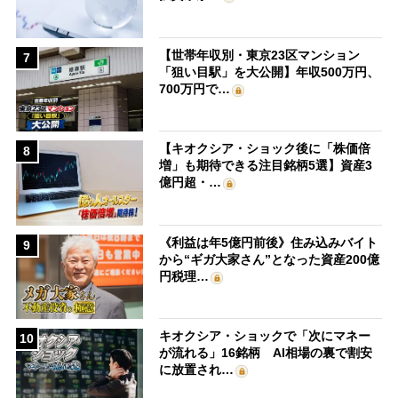
【世帯年収別・東京23区マンション
7
「狙い目駅」を大公開】年収500万円、
700万円で…
【キオクシア・ショック後に「株価倍
8
増」も期待できる注目銘柄5選】資産3
億円超・…
《利益は年5億円前後》住み込みバイト
9
から“ギガ大家さん”となった資産200億
円税理…
キオクシア・ショックで「次にマネー
10
が流れる」16銘柄 AI相場の裏で割安
に放置され…