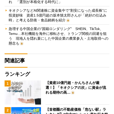
れ 「選別が本格化する時代に」
キオクシアなどAI関連株に資金集中で“割安になった成長株”に
投資妙味 資産1.5億円超の坂本慎太郎さんが「絶好の仕込み
時」と考える防衛・食品銘柄を紹介
急増する中国企業の“国籍ロンダリング” SHEIN、TikTok、
Temu…本社機能を海外に移転させ、トランプ関税の回避を狙
う 現地人を隠れ蓑にした中国企業の農業参入・土地取得への
懸念も
関連記事
ランキング
【資産10億円超・かんちさんが厳
1
選！】「キオクシアの次」に資金が流
れる期待の高…
【首都圏の不動産価格「危ない駅」ラ
2