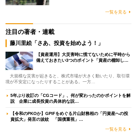
一覧を見る
注目の著者・連載
藤川里絵「さあ、投資を始めよう！」
【資産運用】大災害時に慌てないために平時から
備えておきたい3つのポイント「資産の棚卸し…
大規模な災害が起きると、株式市場が大きく動いたり、取引環
境が不安定になったりすることがある。一方…
5年ぶり改訂の「CGコード」、何が変わったのかポイントを解
説 企業に成長投資の具体的な説…
【令和のPKOか】GPIFをめぐる片山財務相の「円資産への投
資拡大」発言の波紋 「国債重視」…
一覧を見る