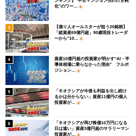
ンキング】“中古マンション売れ行き鈍
化”のワー…
【億り人オールスターが狙う20銘柄】
3
「総資産69億円超」90歳現役トレーダ
ーから“10…
資産10億円超の投資家が明かす“AI・半
4
導体相場に乗らなかった理由” フルポ
ジション…
「キオクシアが今後も利益を出し続け
5
るかは分からない」資産11億円の個人
投資家が…
「キオクシアが再び株価10万円になる
6
日は遠い」資産3億円超のサラリーマン
投資家が…