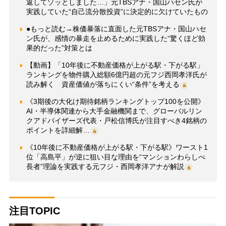
返してゾッとしました…」元TBSアナ・国山ハセン氏が
実践していた“自己流分散投資”に決定的に欠けていたもの
●もっと読む→株価暴落に直面した元TBSアナ・国山ハセ
ン氏が、感情の暴走を止めるために実践した“驚くほど効
果的だった”対策とは
【動画】「10年後に不動産価格が上がる駅・下がる駅」
ランキングを物件購入総額6億円超の元フジ西岡孝洋氏が
読み解く 資産価値が落ちにくい“条件”を考える
《3期後の大化け期待銘柄ランキングトップ100を公開》
AI・半導体関連から大手金融機関まで、グローバルリン
クアドバイザーズ代表・戸松信博氏が注目すべき4銘柄の
ポイントを詳細解…
《10年後に不動産価格が上がる駅・下がる駅》ワースト1
位「高島平」が逆に狙い目な理由を“マンションわらしべ
長者”理論を実践する元フジ・西岡孝洋アナが解説
注目TOPIC