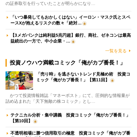
の証券取引を行っていたことが明らかになり…
「いつ暴発してもおかしくはない」イーロン・マスク氏とスペ
ースXが抱えるリスクの数々「絶対…
【3メガバンクは純利益5兆円超】銀行、商社、ゼネコンは最高
益続出の一方で、中小企業・…
一覧を見る
投資ノウハウ満載コミック「俺がカブ番長！」
「売り時」を逃さないトレンド見極め術 投資コ
ミック「俺がカブ番長！」【第11回】
かつて投資情報雑誌「マネーポスト」にて、圧倒的な情報量が
詰め込まれた「天下無敵の株コミック」とし…
テクニカル分析・集中講義 投資コミック「俺がカブ番長！」
【第10回】
不透明相場に勝つ信用取引の極意 投資コミック「俺がカブ番