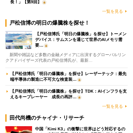
長！」【第9回】
一覧を見る
戸松信博の明日の爆騰株を探せ！
【戸松信博氏「明日の爆騰株」を探せ】トーメン
デバイス：サムスンを通じて世界のAIメモリ需
要…
新聞や雑誌など多数の金融メディアに出演するグローバルリン
クアドバイザーズ代表の戸松信博氏が、最新…
【戸松信博氏「明日の爆騰株」を探せ】レーザーテック：最先
端半導体の製造に不可欠な検査装…
【戸松信博氏「明日の爆騰株」を探せ】TDK：AIインフラを支
えるキープレーヤー 成長の再評…
一覧を見る
田代尚機のチャイナ・リサーチ
中国「Kimi K3」の衝撃に世界はどう対応するの