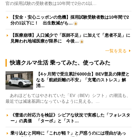
官の採用試験の受験者数は10年間で2分の1以…
【安全・安心ニッポンの危機】採用試験受験者数は10年間で2
分の1以下に！ 出生数減がも…
【医療崩壊】人口減少で「医師不足」に加えて「患者不足」に
見舞われ地域医療が限界に 今後…
一覧を見る
快適クルマ生活 乗ってみた、使ってみた
【4ヶ月間で受注累計6000台】BEV普及の障壁と
なる「航続距離の不安」「充電のストレス」解
消…
あれほどもてはやされていた「EV（BEV）シフト」の潮流も、
最近では減速基調になっているように見える。…
《雪道の対応力を検証》シビアな状況で実感した「フォレスタ
ー」の真価 「ターボ」と「スト…
乗り込むと同時に「これが軽？」と戸惑うのには理由があっ