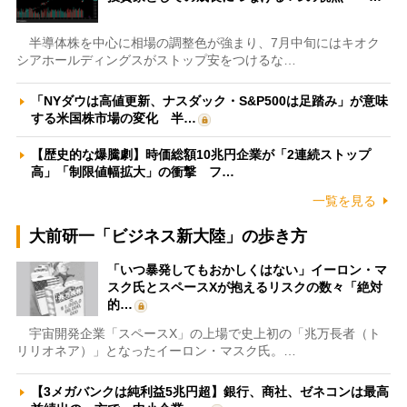
半導体株を中心に相場の調整色が強まり、7月中旬にはキオク
シアホールディングスがストップ安をつけるな…
「NYダウは高値更新、ナスダック・S&P500は足踏み」が意味
する米国株市場の変化 半…
【歴史的な爆騰劇】時価総額10兆円企業が「2連続ストップ
高」「制限値幅拡大」の衝撃 フ…
一覧を見る
大前研一「ビジネス新大陸」の歩き方
「いつ暴発してもおかしくはない」イーロン・マ
スク氏とスペースXが抱えるリスクの数々「絶対
的…
宇宙開発企業「スペースX」の上場で史上初の「兆万長者（ト
リリオネア）」となったイーロン・マスク氏。…
【3メガバンクは純利益5兆円超】銀行、商社、ゼネコンは最高