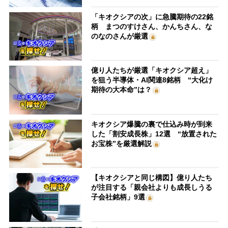
「キオクシアの次」に急騰期待の22銘
柄 まつのすけさん、かんちさん、な
のなのさんが厳選
億り人たちが厳選「キオクシア超え」
を狙う半導体・AI関連8銘柄 “大化け
期待の大本命”は？
キオクシア爆騰の裏で仕込み時が到来
した「割安成長株」12選 “放置された
お宝株”を厳選解説
【キオクシアと同じ構図】億り人たち
が注目する「親会社よりも成長しうる
子会社銘柄」9選