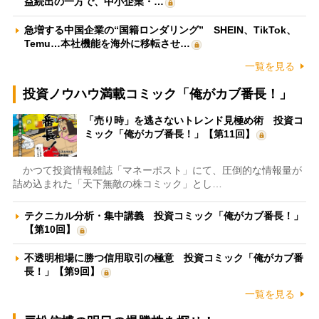
益続出の一方で、中小企業・…
急増する中国企業の“国籍ロンダリング” SHEIN、TikTok、
Temu…本社機能を海外に移転させ…
一覧を見る
投資ノウハウ満載コミック「俺がカブ番長！」
「売り時」を逃さないトレンド見極め術 投資コ
ミック「俺がカブ番長！」【第11回】
かつて投資情報雑誌「マネーポスト」にて、圧倒的な情報量が
詰め込まれた「天下無敵の株コミック」とし…
テクニカル分析・集中講義 投資コミック「俺がカブ番長！」
【第10回】
不透明相場に勝つ信用取引の極意 投資コミック「俺がカブ番
長！」【第9回】
一覧を見る