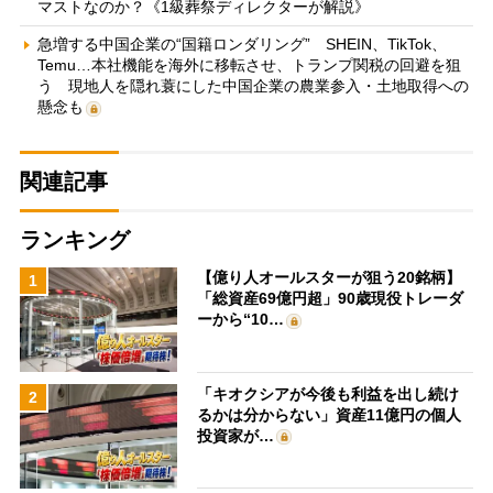
マストなのか？《1級葬祭ディレクターが解説》
急増する中国企業の“国籍ロンダリング” SHEIN、TikTok、
Temu…本社機能を海外に移転させ、トランプ関税の回避を狙
う 現地人を隠れ蓑にした中国企業の農業参入・土地取得への
懸念も
関連記事
ランキング
【億り人オールスターが狙う20銘柄】
1
「総資産69億円超」90歳現役トレーダ
ーから“10…
「キオクシアが今後も利益を出し続け
2
るかは分からない」資産11億円の個人
投資家が…