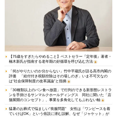
【75歳をすぎたらやめること】ベストセラー『定年後』著者・
楠木新氏が指南する老年期の好循環を呼び込む方法
「何がやりたいのか分からない」竹中平蔵氏が語る高市内閣の
評価 「給付付き税額控除はその場しのぎ」いま不可欠なの
は“社会保障制度の改革議論”と指摘
「30種類以上のパン食べ放題」で行列のできる新形態レストラ
ンを手掛けるサンマルクホールディングス 同社に聞いた「店
舗展開のコンセプト」、事業を多角化してもぶれない軸
猛暑のお葬式で悩ましい“喪服問題” 女性は「ワンピースを着
ていけばOK」という俗説に潜む誤解、なぜ「ジャケット」が