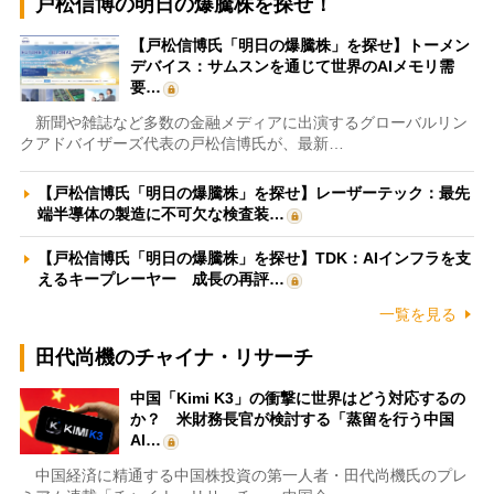
戸松信博の明日の爆騰株を探せ！
【戸松信博氏「明日の爆騰株」を探せ】トーメン
デバイス：サムスンを通じて世界のAIメモリ需
要…
新聞や雑誌など多数の金融メディアに出演するグローバルリン
クアドバイザーズ代表の戸松信博氏が、最新…
【戸松信博氏「明日の爆騰株」を探せ】レーザーテック：最先
端半導体の製造に不可欠な検査装…
【戸松信博氏「明日の爆騰株」を探せ】TDK：AIインフラを支
えるキープレーヤー 成長の再評…
一覧を見る
田代尚機のチャイナ・リサーチ
中国「Kimi K3」の衝撃に世界はどう対応するの
か？ 米財務長官が検討する「蒸留を行う中国
AI…
中国経済に精通する中国株投資の第一人者・田代尚機氏のプレ