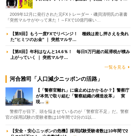
2009年12月に発行された元FXトレーダー・磯貝清明氏の著書
『突然マルサがやって来た！～FXで10億円稼い…
【第9回】もう一度FXでリベンジ！ 種銭は差し押さえを免れ
た”ヒミツのお金” ｜ 突然マルサ…
【第8回】年利はなんと14.6％！ 毎日5万円超の延滞税が積み
上がっていく ｜ 突然マルサ…
一覧を見る
河合雅司「人口減少ニッポンの活路」
【「警察官離れ」に歯止めはかかるか？】警察庁
が本気で取り組む「警察組織の構造改革」 実
現…
警察庁が目下、頭を悩ませているのが「警察官不足」だ。警察
官の採用試験の受験者数は10年間で2分の1以…
【安全・安心ニッポンの危機】採用試験受験者数は10年間で2