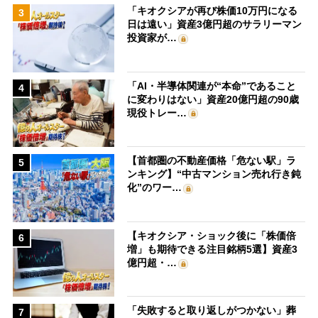
「キオクシアが再び株価10万円になる
3
日は遠い」資産3億円超のサラリーマン
投資家が…
「AI・半導体関連が“本命”であること
4
に変わりはない」資産20億円超の90歳
現役トレー…
【首都圏の不動産価格「危ない駅」ラ
5
ンキング】“中古マンション売れ行き鈍
化”のワー…
【キオクシア・ショック後に「株価倍
6
増」も期待できる注目銘柄5選】資産3
億円超・…
「失敗すると取り返しがつかない」葬
7