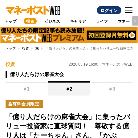
ログイン
トップ
投資
ビジネス
キャリア
ライフ
マネー
トップ
投資
株
「億り人だらけの麻雀大会」に集ったバリュー投資家に直球
投資
2026.05.19 16:00
マネーポストWEB
億り人だらけの麻雀大会
1
2
3
＃
＃
＃
有料会員限定
「億り人だらけの麻雀大会」に集ったバ
リュー投資家に直球質問！ 尊敬する億
り人は「たーちゃん」さん、「かぶ