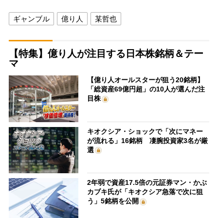
ギャンブル
億り人
某哲也
【特集】億り人が注目する日本株銘柄＆テー
マ
【億り人オールスターが狙う20銘柄】
「総資産69億円超」の10人が選んだ注
目株
キオクシア・ショックで「次にマネー
が流れる」16銘柄 凄腕投資家3名が厳
選
2年弱で資産17.5倍の元証券マン・かぶ
カブキ氏が「キオクシア急落で次に狙
う」5銘柄を公開