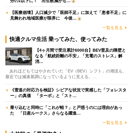
分の1以下に！ 出生数減がも…
【医療崩壊】人口減少で「医師不足」に加えて「患者不足」に
見舞われ地域医療が限界に 今後…
一覧を見る
快適クルマ生活 乗ってみた、使ってみた
【4ヶ月間で受注累計6000台】BEV普及の障壁と
なる「航続距離の不安」「充電のストレス」解
消…
あれほどもてはやされていた「EV（BEV）シフト」の潮流も、
最近では減速基調になっているように見える。…
《雪道の対応力を検証》シビアな状況で実感した「フォレスタ
ー」の真価 「ターボ」と「スト…
乗り込むと同時に「これが軽？」と戸惑うのには理由があっ
た 「日産ルークス」さらなる躍進…
一覧を見る