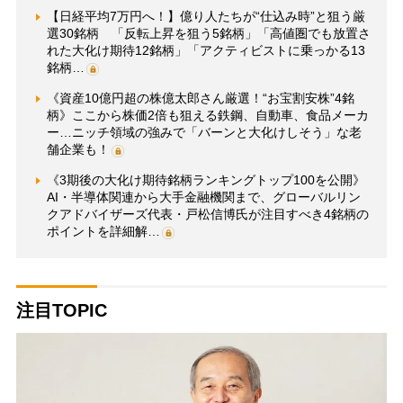
【日経平均7万円へ！】億り人たちが“仕込み時”と狙う厳
選30銘柄 「反転上昇を狙う5銘柄」「高値圏でも放置さ
れた大化け期待12銘柄」「アクティビストに乗っかる13
銘柄…
《資産10億円超の株億太郎さん厳選！“お宝割安株”4銘
柄》ここから株価2倍も狙える鉄鋼、自動車、食品メーカ
ー…ニッチ領域の強みで「バーンと大化けしそう」な老
舗企業も！
《3期後の大化け期待銘柄ランキングトップ100を公開》
AI・半導体関連から大手金融機関まで、グローバルリン
クアドバイザーズ代表・戸松信博氏が注目すべき4銘柄の
ポイントを詳細解…
注目TOPIC