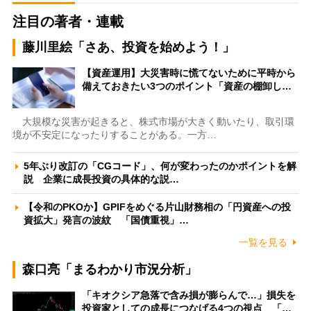
注目の著者・連載
藤川里絵「さあ、投資を始めよう！」
【資産運用】大災害時に慌てないために平時から
備えておきたい3つのポイント「資産の棚卸し…
大規模な災害が起きると、株式市場が大きく動いたり、取引環
境が不安定になったりすることがある。一方…
5年ぶり改訂の「CGコード」、何が変わったのかポイントを解
説 企業に成長投資の具体的な説…
【令和のPKOか】GPIFをめぐる片山財務相の「円資産への投
資拡大」発言の波紋 「国債重視」…
一覧を見る
森口亮「まるわかり市況分析」
「キオクシア急落で含み損が膨らんで…」損失を
投資家としての成長につなげる4つの視点 「…