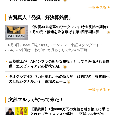
一覧を見る
古賀真人「発掘！好決算銘柄」
《株価34％急落のワークマンに特大反転の期待》
6月の売上低迷を吹き飛ばす第1四半期決算、…
6月3日に8330円をつけたワークマン（東証スタンダード・
7564）の株価は、わずか1カ月あまりで約34％下落…
三菱重工が「AIインフラの新たな主役」として再評価される気
運 エヌビディアとの提携でAI…
キオクシアHD「7万円割れからの急反発」は再びの上昇局面へ
の反転シグナルか？ 市場のムー…
一覧を見る
突然マルサがやって来た！
【最終回】1億6000万円の負債と引き換えに手に
入れたプライスレスな経験 ｜ 突然マルサがや…