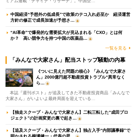
ミアム連載「チャイナ・リサーチ」。中国企…
中国経済“予想外の低成長”で政策のテコ入れ必至か 経済運営
方針の修正で成長加速が予想さ…
“AI革命”で爆発的な需要拡大が見込まれる「CXO」とは何
か？ 高い競争力を持つ中国の医薬品…
一覧を見る
「みんなで大家さん」配当ストップ騒動の内幕
《ついに見えた問題の核心》「みんなで大家さ
ん」2000億円超不動産投資トラブル“異常なく
ら…
本誌『週刊ポスト』が追及してきた不動産投資商品「みんなで
大家さん」がいよいよ最終局面を迎えている…
【独走スクープ・みんなで大家さん】二転三転した“成田プロ
ジェクト”の計画変更の裏で起き…
【追及スクープ・みんなで大家さん】独占入手“内部議事録”で
明かされる柳瀬健一・代表の思…