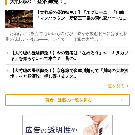
大竹聡の「昼酒御免！」
【大竹聡の昼酒御免！】「ネグローニ」「山崎」
「マンハッタン」新宿三丁目の隠れ家バーで1…
お酒はいつ飲んでもいいものだが、昼から飲むお酒にはまた格
別の味わいがある――。ライター・作家の大竹…
【大竹聡の昼酒御免！】今の若者は「なめろう」や「キヌカツ
ギ」を知らないって本当？ 昔の…
【大竹聡の昼酒御免！】京急線で多摩川越えて「川崎の大衆酒
場」へと昼酒旅 押し寄せるノス…
一覧を見る
著者・連載の一覧を見る