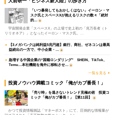
大前研一「ビジネス新大陸」の歩き方
「いつ暴発してもおかしくはない」イーロン・マ
スク氏とスペースXが抱えるリスクの数々「絶対
的…
宇宙開発企業「スペースX」の上場で史上初の「兆万長者（ト
リリオネア）」となったイーロン・マスク氏。…
【3メガバンクは純利益5兆円超】銀行、商社、ゼネコンは最高
益続出の一方で、中小企業・…
急増する中国企業の“国籍ロンダリング” SHEIN、TikTok、
Temu…本社機能を海外に移転させ…
一覧を見る
投資ノウハウ満載コミック「俺がカブ番長！」
「売り時」を逃さないトレンド見極め術 投資コ
ミック「俺がカブ番長！」【第11回】
かつて投資情報雑誌「マネーポスト」にて、圧倒的な情報量が