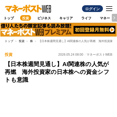
ログイン
トップ
投資
ビジネス
キャリア
ライフ
マネー
トップ
投資
株
【日本株週間見通し】AI関連株の人気が再燃 海外投資家の
投資
2026.05.24 08:00
マネーポストWEB
【日本株週間見通し】AI関連株の人気が
再燃 海外投資家の日本株への資金シフ
トも意識
Loaded
:
96.26%
/
Unmute