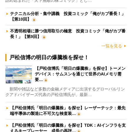
詰め込まれた「天下無敵の株コミック」とし…
テクニカル分析・集中講義 投資コミック「俺がカブ番長！」
【第10回】
不透明相場に勝つ信用取引の極意 投資コミック「俺がカブ番
長！」【第9回】
一覧を見る
戸松信博の明日の爆騰株を探せ！
【戸松信博氏「明日の爆騰株」を探せ】トーメン
デバイス：サムスンを通じて世界のAIメモリ需
要…
新聞や雑誌など多数の金融メディアに出演するグローバルリン
クアドバイザーズ代表の戸松信博氏が、最新…
【戸松信博氏「明日の爆騰株」を探せ】レーザーテック：最先
端半導体の製造に不可欠な検査装…
【戸松信博氏「明日の爆騰株」を探せ】TDK：AIインフラを支
えるキープレーヤー 成長の再評…