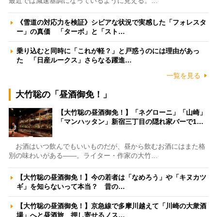
最近では減速基調になっているように見える。…
《雪道の対応力を検証》シビアな状況で実感した「フォレスタ
ー」の真価 「ターボ」と「スト…
乗り込むと同時に「これが軽？」と戸惑うのには理由があっ
た 「日産ルークス」さらなる躍進…
一覧を見る
大竹聡の「昼酒御免！」
【大竹聡の昼酒御免！】「ネグローニ」「山崎」
「マンハッタン」新宿三丁目の隠れ家バーで1…
お酒はいつ飲んでもいいものだが、昼から飲むお酒にはまた格
別の味わいがある――。ライター・作家の大竹…
【大竹聡の昼酒御免！】今の若者は「なめろう」や「キヌカツ
ギ」を知らないって本当？ 昔の…
【大竹聡の昼酒御免！】京急線で多摩川越えて「川崎の大衆酒
場」へと昼酒旅 押し寄せるノス…