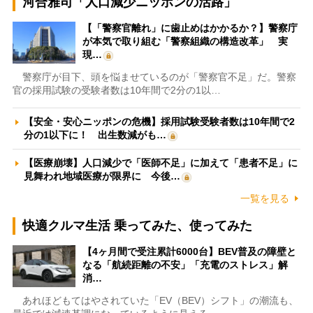
河合雅司「人口減少ニッポンの活路」
【「警察官離れ」に歯止めはかかるか？】警察庁
が本気で取り組む「警察組織の構造改革」 実
現…
警察庁が目下、頭を悩ませているのが「警察官不足」だ。警察
官の採用試験の受験者数は10年間で2分の1以…
【安全・安心ニッポンの危機】採用試験受験者数は10年間で2
分の1以下に！ 出生数減がも…
【医療崩壊】人口減少で「医師不足」に加えて「患者不足」に
見舞われ地域医療が限界に 今後…
一覧を見る
快適クルマ生活 乗ってみた、使ってみた
【4ヶ月間で受注累計6000台】BEV普及の障壁と
なる「航続距離の不安」「充電のストレス」解
消…
あれほどもてはやされていた「EV（BEV）シフト」の潮流も、