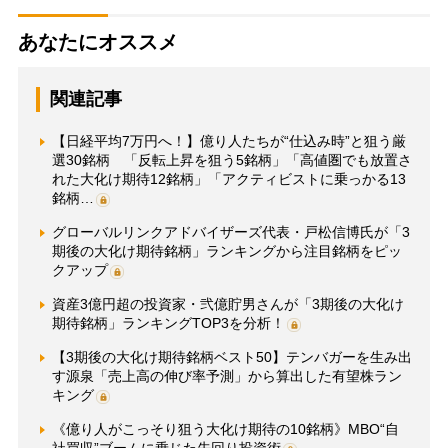
あなたにオススメ
関連記事
【日経平均7万円へ！】億り人たちが“仕込み時”と狙う厳
選30銘柄 「反転上昇を狙う5銘柄」「高値圏でも放置さ
れた大化け期待12銘柄」「アクティビストに乗っかる13
銘柄…
グローバルリンクアドバイザーズ代表・戸松信博氏が「3
期後の大化け期待銘柄」ランキングから注目銘柄をピッ
クアップ
資産3億円超の投資家・弐億貯男さんが「3期後の大化け
期待銘柄」ランキングTOP3を分析！
【3期後の大化け期待銘柄ベスト50】テンバガーを生み出
す源泉「売上高の伸び率予測」から算出した有望株ラン
キング
《億り人がこっそり狙う大化け期待の10銘柄》MBO“自