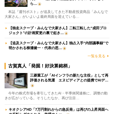
ら…
本誌『週刊ポスト』が追及してきた不動産投資商品「みんなで
大家さん」がいよいよ最終局面を迎えている…
【独走スクープ・みんなで大家さん】二転三転した“成田プロ
ジェクト”の計画変更の裏で起き…
【追及スクープ・みんなで大家さん】独占入手“内部議事録”で
明かされる柳瀬健一・代表の思…
一覧を見る
古賀真人「発掘！好決算銘柄」
三菱重工が「AIインフラの新たな主役」として再
評価される気運 エヌビディアとの提携でAIデ…
今年の株式市場を牽引してきたAI・半導体関連株に、調整の動
きが広がっている。そうしたなか、再び注目…
キオクシアHD「7万円割れからの急反発」は再びの上昇局面へ