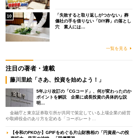
「失敗すると取り返しがつかない」葬
10
儀社の手を借りない「DIY葬」の落とし
穴 素人には…
一覧を見る
注目の著者・連載
藤川里絵「さあ、投資を始めよう！」
5年ぶり改訂の「CGコード」、何が変わったのか
ポイントを解説 企業に成長投資の具体的な説
明…
金融庁と東京証券取引所が共同で策定している上場企業の経営
や取締役会のあり方を定める「コーポレート…
【令和のPKOか】GPIFをめぐる片山財務相の「円資産への投