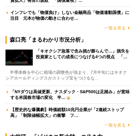
資拡大」発言の波紋 「国債重視」…
インフレでも「物価負け」しない金融商品「物価連動国債」に
注目 元本が物価の動きに合わせ…
一覧を見る
森口亮「まるわかり市況分析」
「キオクシア急落で含み損が膨らんで…」損失を
投資家としての成長につなげる4つの視点 「…
半導体株を中心に相場の調整色が強まり、7月中旬にはキオク
シアホールディングスがストップ安をつけるな…
「NYダウは高値更新、ナスダック・S&P500は足踏み」が意味
する米国株市場の変化 半…
【歴史的な爆騰劇】時価総額10兆円企業が「2連続ストップ
高」「制限値幅拡大」の衝撃 フ…
一覧を見る