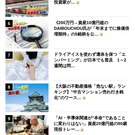
投資家が…
《200万円→資産10億円超の
6
DAIBOUCHOU氏が「年末までに株価倍
増期待」の5銘柄を公…
ドライアイスを使わず遺体を保つ「エ
7
ンバーミング」が日本でも普及 1～2
週間は問…
【大阪の不動産価格「危ない駅」ラン
8
キング】“中古マンション売れ行き鈍
化”のワース…
「AI・半導体関連が“本命”であること
9
に変わりはない」資産20億円超の90歳
現役トレー…