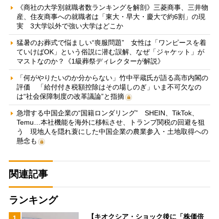
《商社の大学別就職者数ランキングを解剖》三菱商事、三井物
産、住友商事への就職者は「東大・早大・慶大で約6割」の現
実 3大学以外で強い大学はどこか
猛暑のお葬式で悩ましい“喪服問題” 女性は「ワンピースを着
ていけばOK」という俗説に潜む誤解、なぜ「ジャケット」が
マストなのか？《1級葬祭ディレクターが解説》
「何がやりたいのか分からない」竹中平蔵氏が語る高市内閣の
評価 「給付付き税額控除はその場しのぎ」いま不可欠なの
は“社会保障制度の改革議論”と指摘
急増する中国企業の“国籍ロンダリング” SHEIN、TikTok、
Temu…本社機能を海外に移転させ、トランプ関税の回避を狙
う 現地人を隠れ蓑にした中国企業の農業参入・土地取得への
懸念も
関連記事
ランキング
【キオクシア・ショック後に「株価倍
1