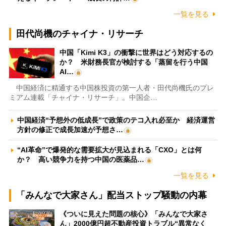
一覧を見る
田代尚機のチャイナ・リサーチ
中国「Kimi K3」の衝撃に世界はどう対応するの
か？ 米財務長官が検討する「蒸留を行う中国
AI…
中国経済に精通する中国株投資の第一人者・田代尚機氏のプレ
ミアム連載「チャイナ・リサーチ」。中国企…
中国経済“予想外の低成長”で政策のテコ入れ必至か 経済運営
方針の修正で成長加速が予想さ…
“AI革命”で爆発的な需要拡大が見込まれる「CXO」とは何
か？ 高い競争力を持つ中国の医薬品…
一覧を見る
「みんなで大家さん」配当ストップ騒動の内幕
《ついに見えた問題の核心》「みんなで大家さ
ん」2000億円超不動産投資トラブル“異常なく