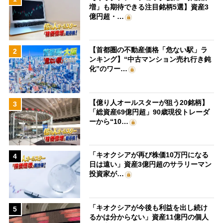
増」も期待できる注目銘柄5選】資産3
億円超・…
【首都圏の不動産価格「危ない駅」ラ
2
ンキング】“中古マンション売れ行き鈍
化”のワー…
【億り人オールスターが狙う20銘柄】
3
「総資産69億円超」90歳現役トレーダ
ーから“10…
「キオクシアが再び株価10万円になる
4
日は遠い」資産3億円超のサラリーマン
投資家が…
「キオクシアが今後も利益を出し続け
5
るかは分からない」資産11億円の個人