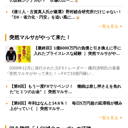
の反転シグナルか？ 市場のムー…
《億り人・古賀真人氏が厳選》野村総合研究所だけじゃない！
「DX・省力化・円安」を追い風に…
一覧を見る
突然マルサがやって来た！
【最終回】1億6000万円の負債と引き換えに手に
入れたプライスレスな経験 ｜ 突然マルサがや…
2009年12月に発行された元FXトレーダー・磯貝清明氏の著書
『突然マルサがやって来た！～FXで10億円稼い…
【第9回】もう一度FXでリベンジ！ 種銭は差し押さえを免れ
た”ヒミツのお金” ｜ 突然マルサ…
【第8回】年利はなんと14.6％！ 毎日5万円超の延滞税が積み
上がっていく ｜ 突然マルサ…
一覧を見る