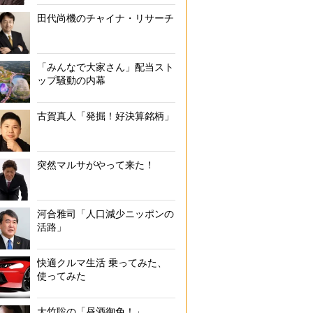
田代尚機のチャイナ・リサーチ
「みんなで大家さん」配当スト
ップ騒動の内幕
古賀真人「発掘！好決算銘柄」
突然マルサがやって来た！
河合雅司「人口減少ニッポンの
活路」
快適クルマ生活 乗ってみた、
使ってみた
大竹聡の「昼酒御免！」