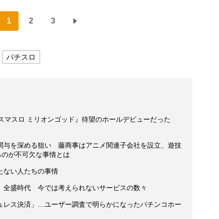
1
2
3
パチスロ
スマスロ ミリオンゴッド』待望のホールデビューだった
関与を深める狙い 藤商事はアニメ関連子会社を設立、遊技
るのが不可欠な事情とは
たない人たちの事情
」全盛時代 今では考えられないサービスの数々
ュレス決済」…ユーザー調査で明らかになったパチンコホー