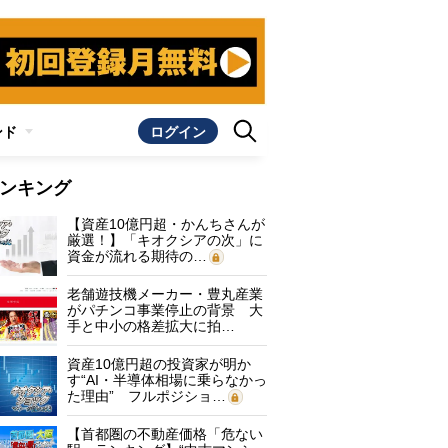
ンド
ログイン
ンキング
【資産10億円超・かんちさんが
厳選！】「キオクシアの次」に
資金が流れる期待の…
老舗遊技機メーカー・豊丸産業
がパチンコ事業停止の背景 大
手と中小の格差拡大に拍…
資産10億円超の投資家が明か
す“AI・半導体相場に乗らなかっ
た理由” フルポジショ…
【首都圏の不動産価格「危ない