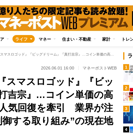
ア
ライフ
マネー
住まい・不動産
家計
トレ
【一撃数千枚も】『スマスロゴッド』『ビッグドリーム』『真打吉宗』…コイン単価の高い機種がパチスロ人気回復を牽引 業界が注力する“射幸性を制御する取り組み”の現在地
ラ
1
2026.06.01 16:00
マネーポストWEB
『スマスロゴッド』『ビッ
2
打吉宗』…コイン単価の高
人気回復を牽引 業界が注
3
制御する取り組み”の現在地
4