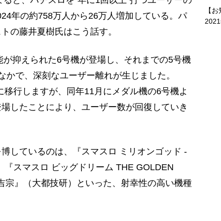
よると、パチスロを“年に1回以上”打つユーザーの
【お
2024年の約758万人から26万人増加している。パ
202
ストの藤井夏樹氏はこう話す。
性能が抑えられた6号機が登場し、それまでの5号機
なかで、深刻なユーザー離れが生じました。
機に移行しますが、同年11月にメダル機の6号機よ
登場したことにより、ユーザー数が回復していき
しているのは、『スマスロ ミリオンゴッド -
スマスロ ビッグドリーム THE GOLDEN
打 吉宗』（大都技研）といった、射幸性の高い機種