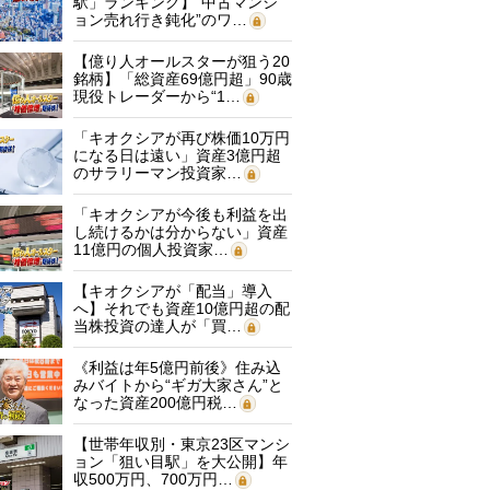
駅」ランキング】“中古マンシ
ョン売れ行き鈍化”のワ…
【億り人オールスターが狙う20
銘柄】「総資産69億円超」90歳
現役トレーダーから“1…
「キオクシアが再び株価10万円
になる日は遠い」資産3億円超
のサラリーマン投資家…
「キオクシアが今後も利益を出
し続けるかは分からない」資産
11億円の個人投資家…
【キオクシアが「配当」導入
へ】それでも資産10億円超の配
当株投資の達人が「買…
《利益は年5億円前後》住み込
みバイトから“ギガ大家さん”と
なった資産200億円税…
【世帯年収別・東京23区マンシ
ョン「狙い目駅」を大公開】年
収500万円、700万円…