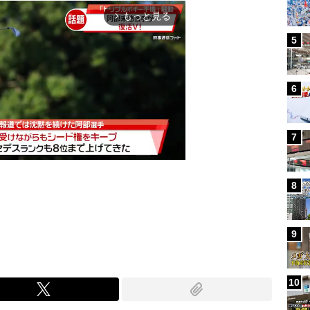
もっと見る
arrow_forward_ios
5
6
7
8
Mute
9
10