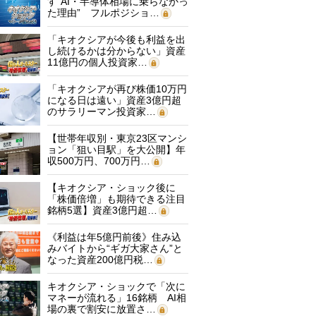
す“AI・半導体相場に乗らなかっ
た理由” フルポジショ…
「キオクシアが今後も利益を出
し続けるかは分からない」資産
11億円の個人投資家…
「キオクシアが再び株価10万円
になる日は遠い」資産3億円超
のサラリーマン投資家…
【世帯年収別・東京23区マンシ
ョン「狙い目駅」を大公開】年
収500万円、700万円…
【キオクシア・ショック後に
「株価倍増」も期待できる注目
銘柄5選】資産3億円超…
《利益は年5億円前後》住み込
みバイトから“ギガ大家さん”と
なった資産200億円税…
キオクシア・ショックで「次に
マネーが流れる」16銘柄 AI相
場の裏で割安に放置さ…