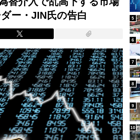
です」為替介入で乱高下する市場
ダー・JIN氏の告白
5
6
7
8
9
10