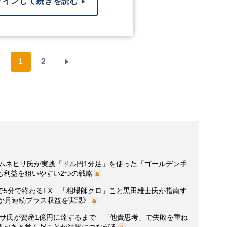
グインして続きを読む
1
2
藤ムネヒサ氏が実践「ドル円1分足」を使った「ゴールデン手
も利益を狙いやすい2つの戦略
で5分で終わるFX 「相場師クロ」こと黒田雄士氏が指南す
4か月連続プラス収益を実現》
ヒサ氏が資産1億円に達するまで 「他責思考」で失敗を重ね