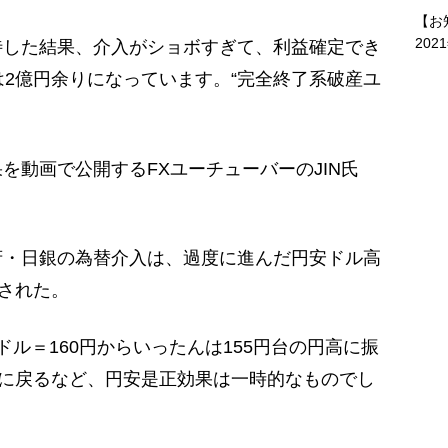
【お
202
待した結果、介入がショボすぎて、利益確定でき
は2億円余りになっています。“完全終了系破産ユ
動画で公開するFXユーチューバーのJIN氏
・日銀の為替介入は、過度に進んだ円安ドル高
施された。
ル＝160円からいったんは155円台の円高に振
安に戻るなど、円安是正効果は一時的なものでし