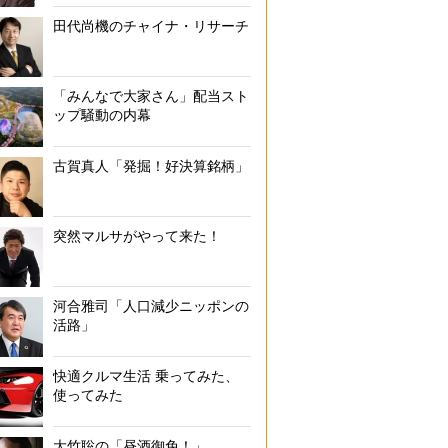
田代尚機のチャイナ・リサーチ
「みんなで大家さん」配当スト
ップ騒動の内幕
古賀真人「発掘！好決算銘柄」
突然マルサがやって来た！
河合雅司「人口減少ニッポンの
活路」
快適クルマ生活 乗ってみた、
使ってみた
大竹聡の「昼酒御免！」