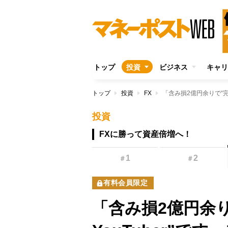
トップ
投資
ビジネス
キャリ
トップ
投資
FX
投資
FXに勝って資産倍増へ！
1
2
＃
＃
有料会員限定
「含み損2億円余