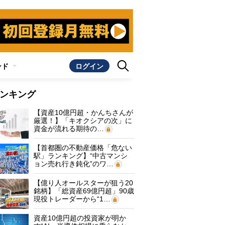
ンド
ログイン
ンキング
【資産10億円超・かんちさんが
厳選！】「キオクシアの次」に
資金が流れる期待の…
【首都圏の不動産価格「危ない
駅」ランキング】“中古マンシ
ョン売れ行き鈍化”のワ…
【億り人オールスターが狙う20
銘柄】「総資産69億円超」90歳
現役トレーダーから“1…
資産10億円超の投資家が明か