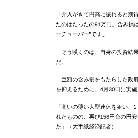
「介入がきて円高に振れると期
たのはたったの91万円。含み損
ーチューバー”です」
そう嘆くのは、自身の投資結果を
だ。
巨額の含み損をもたらした政府
を抑えるために、4月30日に実
「商いの薄い大型連休を狙い、1ド
れたものの、再び158円台の円
た」（大手紙経済記者）