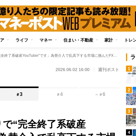
ア
ライフ
マネー
住まい・不動産
家計
トレ
「含み損2億円余りで“完全終了系破産YouTuber”です」為替介入で乱高下する市場に挑んだFXトレーダー・JIN氏の告白
ラ
1
2026.06.02 16:00
週刊ポスト
2
3
4
6
＃
＃
～
＃
3
りで“完全終了系破産
4