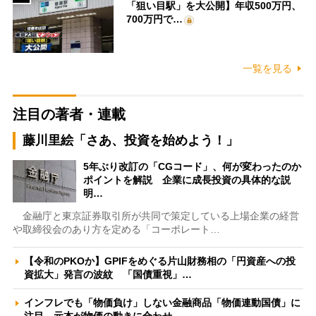
「狙い目駅」を大公開】年収500万円、
700万円で…
一覧を見る
注目の著者・連載
藤川里絵「さあ、投資を始めよう！」
5年ぶり改訂の「CGコード」、何が変わったのか
ポイントを解説 企業に成長投資の具体的な説
明…
金融庁と東京証券取引所が共同で策定している上場企業の経営
や取締役会のあり方を定める「コーポレート…
【令和のPKOか】GPIFをめぐる片山財務相の「円資産への投
資拡大」発言の波紋 「国債重視」…
インフレでも「物価負け」しない金融商品「物価連動国債」に