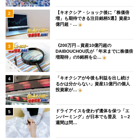
【キオクシア・ショック後に「株価倍
2
増」も期待できる注目銘柄5選】資産3
億円超・…
《200万円→資産10億円超の
3
DAIBOUCHOU氏が「年末までに株価倍
増期待」の5銘柄を公…
「キオクシアが今後も利益を出し続け
4
るかは分からない」資産11億円の個人
投資家が…
ドライアイスを使わず遺体を保つ「エ
5
ンバーミング」が日本でも普及 1～2
週間は問…