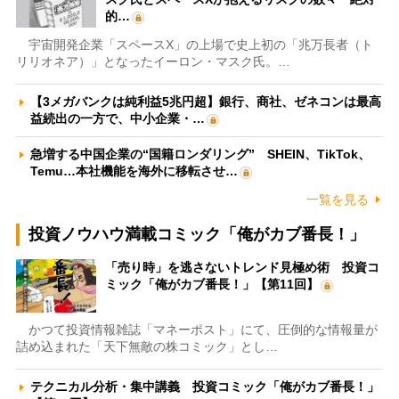
的…
宇宙開発企業「スペースX」の上場で史上初の「兆万長者（ト
リリオネア）」となったイーロン・マスク氏。…
【3メガバンクは純利益5兆円超】銀行、商社、ゼネコンは最高
益続出の一方で、中小企業・…
急増する中国企業の“国籍ロンダリング” SHEIN、TikTok、
Temu…本社機能を海外に移転させ…
一覧を見る
投資ノウハウ満載コミック「俺がカブ番長！」
「売り時」を逃さないトレンド見極め術 投資コ
ミック「俺がカブ番長！」【第11回】
かつて投資情報雑誌「マネーポスト」にて、圧倒的な情報量が
詰め込まれた「天下無敵の株コミック」とし…
テクニカル分析・集中講義 投資コミック「俺がカブ番長！」