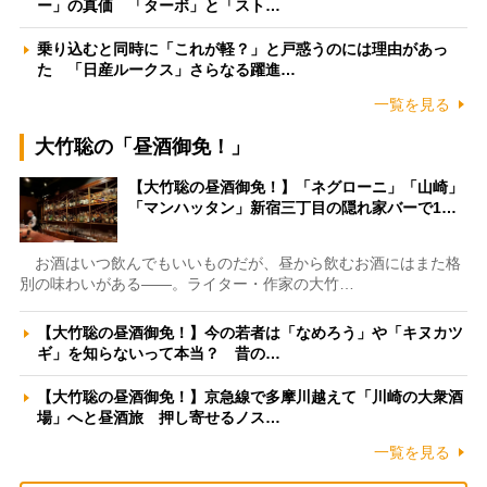
ー」の真価 「ターボ」と「スト…
乗り込むと同時に「これが軽？」と戸惑うのには理由があっ
た 「日産ルークス」さらなる躍進…
一覧を見る
大竹聡の「昼酒御免！」
【大竹聡の昼酒御免！】「ネグローニ」「山崎」
「マンハッタン」新宿三丁目の隠れ家バーで1…
お酒はいつ飲んでもいいものだが、昼から飲むお酒にはまた格
別の味わいがある――。ライター・作家の大竹…
【大竹聡の昼酒御免！】今の若者は「なめろう」や「キヌカツ
ギ」を知らないって本当？ 昔の…
【大竹聡の昼酒御免！】京急線で多摩川越えて「川崎の大衆酒
場」へと昼酒旅 押し寄せるノス…
一覧を見る