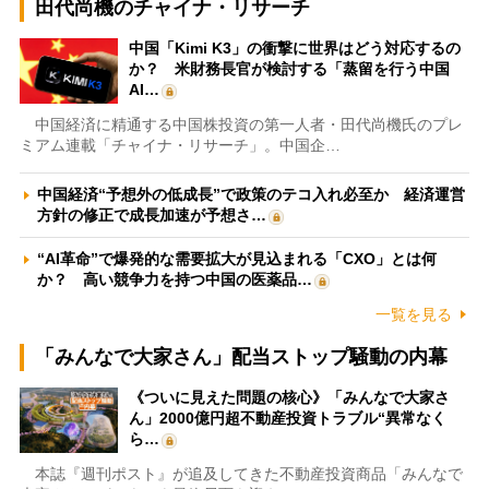
田代尚機のチャイナ・リサーチ
中国「Kimi K3」の衝撃に世界はどう対応するの
か？ 米財務長官が検討する「蒸留を行う中国
AI…
中国経済に精通する中国株投資の第一人者・田代尚機氏のプレ
ミアム連載「チャイナ・リサーチ」。中国企…
中国経済“予想外の低成長”で政策のテコ入れ必至か 経済運営
方針の修正で成長加速が予想さ…
“AI革命”で爆発的な需要拡大が見込まれる「CXO」とは何
か？ 高い競争力を持つ中国の医薬品…
一覧を見る
「みんなで大家さん」配当ストップ騒動の内幕
《ついに見えた問題の核心》「みんなで大家さ
ん」2000億円超不動産投資トラブル“異常なく
ら…
本誌『週刊ポスト』が追及してきた不動産投資商品「みんなで