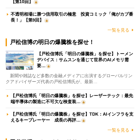
【第10回】
不透明相場に勝つ信用取引の極意 投資コミック「俺がカブ番
長！」【第9回】
一覧を見る
戸松信博の明日の爆騰株を探せ！
【戸松信博氏「明日の爆騰株」を探せ】トーメン
デバイス：サムスンを通じて世界のAIメモリ需
要…
新聞や雑誌など多数の金融メディアに出演するグローバルリン
クアドバイザーズ代表の戸松信博氏が、最新…
【戸松信博氏「明日の爆騰株」を探せ】レーザーテック：最先
端半導体の製造に不可欠な検査装…
【戸松信博氏「明日の爆騰株」を探せ】TDK：AIインフラを支
えるキープレーヤー 成長の再評…
一覧を見る