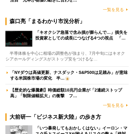
注目 元本が物価の動きに合わせ…
一覧を見る
森口亮「まるわかり市況分析」
「キオクシア急落で含み損が膨らんで…」損失を
投資家としての成長につなげる4つの視点 「…
半導体株を中心に相場の調整色が強まり、7月中旬にはキオク
シアホールディングスがストップ安をつけるな…
「NYダウは高値更新、ナスダック・S&P500は足踏み」が意味
する米国株市場の変化 半…
【歴史的な爆騰劇】時価総額10兆円企業が「2連続ストップ
高」「制限値幅拡大」の衝撃 フ…
一覧を見る
大前研一「ビジネス新大陸」の歩き方
「いつ暴発してもおかしくはない」イーロン・マ
スク氏とスペースXが抱えるリスクの数々「絶対