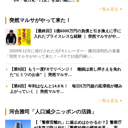
「DX・省力化・円安」を追い風に…
一覧を見る
突然マルサがやって来た！
【最終回】1億6000万円の負債と引き換えに手に
入れたプライスレスな経験 ｜ 突然マルサがや…
2009年12月に発行された元FXトレーダー・磯貝清明氏の著書
『突然マルサがやって来た！～FXで10億円稼い…
【第9回】もう一度FXでリベンジ！ 種銭は差し押さえを免れ
た”ヒミツのお金” ｜ 突然マルサ…
【第8回】年利はなんと14.6％！ 毎日5万円超の延滞税が積み
上がっていく ｜ 突然マルサ…
一覧を見る
河合雅司「人口減少ニッポンの活路」
【「警察官離れ」に歯止めはかかるか？】警察庁
が本気で取り組む「警察組織の構造改革」 実