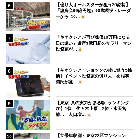
【億り人オールスターが狙う20銘柄】
6
「総資産69億円超」90歳現役トレーダ
ーから“10…
「キオクシアが再び株価10万円になる
7
日は遠い」資産3億円超のサラリーマン
投資家が…
【キオクシア・ショックの後に狙う5銘
8
柄】イベント投資家の億り人・羽根英
樹氏が厳…
【東京“真の実力がある駅”ランキング
9
70】1位・代々木上原、2位・水天宮
前… 人口増…
【世帯年収別・東京23区マンション
10