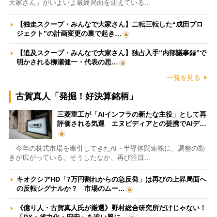
大家さん」がいよいよ最終局面を迎えている…
【独走スクープ・みんなで大家さん】二転三転した“成田プロ
ジェクト”の計画変更の裏で起き…
【追及スクープ・みんなで大家さん】独占入手“内部議事録”で
明かされる柳瀬健一・代表の思…
一覧を見る
古賀真人「発掘！好決算銘柄」
三菱重工が「AIインフラの新たな主役」として再
評価される気運 エヌビディアとの提携でAIデ…
今年の株式市場を牽引してきたAI・半導体関連株に、調整の動
きが広がっている。そうしたなか、再び注目…
キオクシアHD「7万円割れからの急反発」は再びの上昇局面へ
の反転シグナルか？ 市場のムー…
《億り人・古賀真人氏が厳選》野村総合研究所だけじゃない！