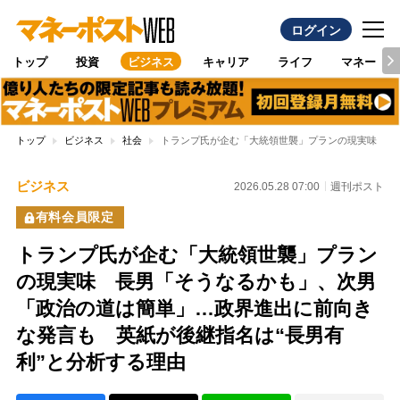
ログイン
トップ
投資
ビジネス
キャリア
ライフ
マネー
トップ
ビジネス
社会
トランプ氏が企む「大統領世襲」プランの現実味 長
ビジネス
2026.05.28 07:00
週刊ポスト
有料会員限定
トランプ氏が企む「大統領世襲」プラン
の現実味 長男「そうなるかも」、次男
「政治の道は簡単」…政界進出に前向き
な発言も 英紙が後継指名は“長男有
利”と分析する理由