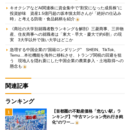
キオクシアなどAI関連株に資金集中で“割安になった成長株”に
投資妙味 資産1.5億円超の坂本慎太郎さんが「絶好の仕込み
時」と考える防衛・食品銘柄を紹介
《商社の大学別就職者数ランキングを解剖》三菱商事、三井物
産、住友商事への就職者は「東大・早大・慶大で約6割」の現
実 3大学以外で強い大学はどこか
急増する中国企業の“国籍ロンダリング” SHEIN、TikTok、
Temu…本社機能を海外に移転させ、トランプ関税の回避を狙
う 現地人を隠れ蓑にした中国企業の農業参入・土地取得への
懸念も
関連記事
ランキング
【首都圏の不動産価格「危ない駅」ラ
1
ンキング】“中古マンション売れ行き鈍
化”のワー…