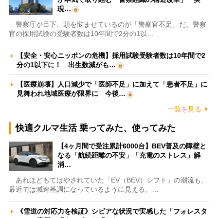
現…
警察庁が目下、頭を悩ませているのが「警察官不足」だ。警察
官の採用試験の受験者数は10年間で2分の1以…
【安全・安心ニッポンの危機】採用試験受験者数は10年間で2
分の1以下に！ 出生数減がも…
【医療崩壊】人口減少で「医師不足」に加えて「患者不足」に
見舞われ地域医療が限界に 今後…
一覧を見る
快適クルマ生活 乗ってみた、使ってみた
【4ヶ月間で受注累計6000台】BEV普及の障壁と
なる「航続距離の不安」「充電のストレス」解
消…
あれほどもてはやされていた「EV（BEV）シフト」の潮流も、
最近では減速基調になっているように見える。…
《雪道の対応力を検証》シビアな状況で実感した「フォレスタ