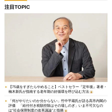
注目TOPIC
【75歳をすぎたらやめること】ベストセラー『定年後』著者・
楠木新氏が指南する老年期の好循環を呼び込む方法
「何がやりたいのか分からない」竹中平蔵氏が語る高市内閣の
評価 「給付付き税額控除はその場しのぎ」いま不可欠なの
は“社会保障制度の改革議論”と指摘