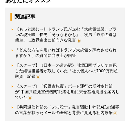
あなたにオススメ
関連記事
《もっと読む→》トランプ氏が企む「大統領世襲」プラ
ンの現実味 長男「そうなるかも」、次男「政治の道は
簡単」…政界進出に前向きな発言
「どんな方法を用いればトランプ大統領を辞めさせられ
ますか？」の質問に弁護士が回答
【スクープ】《日本一の道の駅》川場田園プラザで急死
した経理担当者が残していた「社長個人への7000万円超
融資」記録
《スクープ》「辺野古転覆」ボート運行の反対協幹部
が“中国共産党宣伝機関”記者を船に乗せ基地周辺を案内し
ていた
【共同通信幹部の「ぶっ殺す」発言騒動】幹部A氏の謝罪
の言葉が載ったメールの全容と背景に見える社内政争