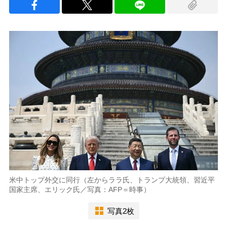
米中トップ外交に同行（左からララ氏、トランプ大統領、習近平
国家主席、エリック氏／写真：AFP＝時事）
写真2枚