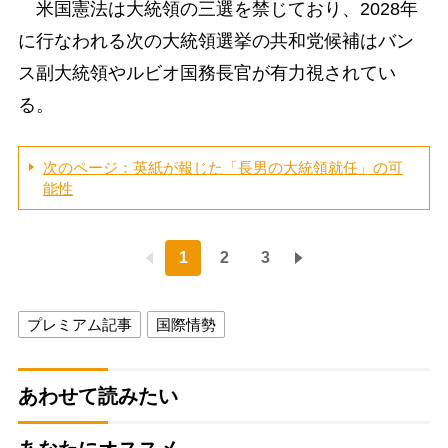
米国憲法は大統領の三選を禁じており、2028年
に行なわれる次の大統領選挙の共和党候補はバン
ス副大統領やルビオ国務長官が有力視されてい
る。
次のページ：英紙が報じた「長男の大統領就任」の可
能性
1
2
3
プレミアム記事
国際情勢
あわせて読みたい