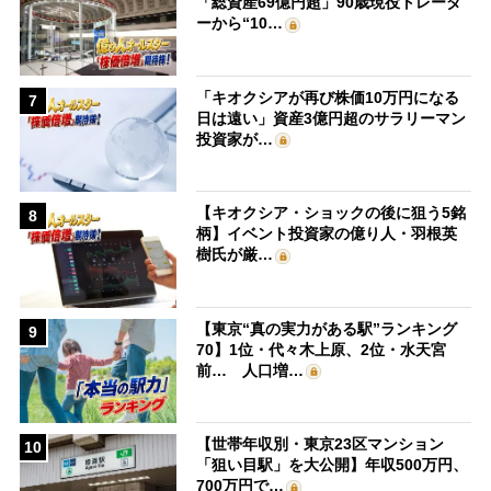
「総資産69億円超」90歳現役トレーダ
ーから“10…
「キオクシアが再び株価10万円になる
7
日は遠い」資産3億円超のサラリーマン
投資家が…
【キオクシア・ショックの後に狙う5銘
8
柄】イベント投資家の億り人・羽根英
樹氏が厳…
【東京“真の実力がある駅”ランキング
9
70】1位・代々木上原、2位・水天宮
前… 人口増…
【世帯年収別・東京23区マンション
10
「狙い目駅」を大公開】年収500万円、
700万円で…