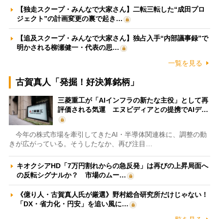
【独走スクープ・みんなで大家さん】二転三転した“成田プロ
ジェクト”の計画変更の裏で起き…
【追及スクープ・みんなで大家さん】独占入手“内部議事録”で
明かされる柳瀬健一・代表の思…
一覧を見る
古賀真人「発掘！好決算銘柄」
三菱重工が「AIインフラの新たな主役」として再
評価される気運 エヌビディアとの提携でAIデ…
今年の株式市場を牽引してきたAI・半導体関連株に、調整の動
きが広がっている。そうしたなか、再び注目…
キオクシアHD「7万円割れからの急反発」は再びの上昇局面へ
の反転シグナルか？ 市場のムー…
《億り人・古賀真人氏が厳選》野村総合研究所だけじゃない！
「DX・省力化・円安」を追い風に…