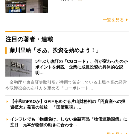
一覧を見る
注目の著者・連載
藤川里絵「さあ、投資を始めよう！」
5年ぶり改訂の「CGコード」、何が変わったのか
ポイントを解説 企業に成長投資の具体的な説
明…
金融庁と東京証券取引所が共同で策定している上場企業の経営
や取締役会のあり方を定める「コーポレート…
【令和のPKOか】GPIFをめぐる片山財務相の「円資産への投
資拡大」発言の波紋 「国債重視」…
インフレでも「物価負け」しない金融商品「物価連動国債」に
注目 元本が物価の動きに合わせ…