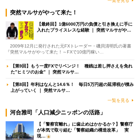
一覧を見る
突然マルサがやって来た！
【最終回】1億6000万円の負債と引き換えに手に
入れたプライスレスな経験 ｜ 突然マルサがや…
2009年12月に発行された元FXトレーダー・磯貝清明氏の著書
『突然マルサがやって来た！～FXで10億円稼い…
【第9回】もう一度FXでリベンジ！ 種銭は差し押さえを免れ
た”ヒミツのお金” ｜ 突然マルサ…
【第8回】年利はなんと14.6％！ 毎日5万円超の延滞税が積み
上がっていく ｜ 突然マルサ…
一覧を見る
河合雅司「人口減少ニッポンの活路」
【「警察官離れ」に歯止めはかかるか？】警察庁
が本気で取り組む「警察組織の構造改革」 実
現…