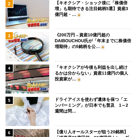
【キオクシア・ショック後に「株価倍
2
増」も期待できる注目銘柄5選】資産3
億円超・…
《200万円→資産10億円超の
3
DAIBOUCHOU氏が「年末までに株価倍
増期待」の5銘柄を公…
「キオクシアが今後も利益を出し続け
4
るかは分からない」資産11億円の個人
投資家が…
ドライアイスを使わず遺体を保つ「エ
5
ンバーミング」が日本でも普及 1～2
週間は問…
【億り人オールスターが狙う20銘柄】
6