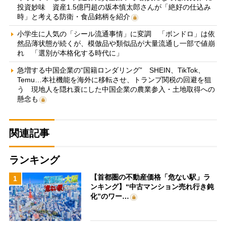
投資妙味 資産1.5億円超の坂本慎太郎さんが「絶好の仕込み
時」と考える防衛・食品銘柄を紹介
小学生に人気の「シール流通事情」に変調 「ボンドロ」は依
然品薄状態が続くが、模倣品や類似品が大量流通し一部で値崩
れ 「選別が本格化する時代に」
急増する中国企業の“国籍ロンダリング” SHEIN、TikTok、
Temu…本社機能を海外に移転させ、トランプ関税の回避を狙
う 現地人を隠れ蓑にした中国企業の農業参入・土地取得への
懸念も
関連記事
ランキング
【首都圏の不動産価格「危ない駅」ラ
1
ンキング】“中古マンション売れ行き鈍
化”のワー…