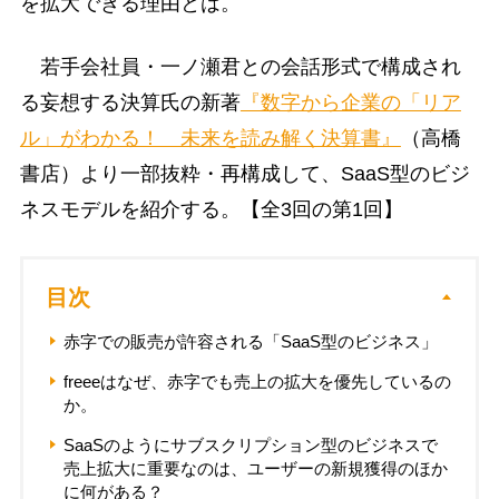
を拡大できる理由とは。
若手会社員・一ノ瀬君との会話形式で構成され
る妄想する決算氏の新著
『数字から企業の「リア
ル」がわかる！ 未来を読み解く決算書』
（高橋
書店）より一部抜粋・再構成して、SaaS型のビジ
ネスモデルを紹介する。【全3回の第1回】
目次
赤字での販売が許容される「SaaS型のビジネス」
freeeはなぜ、赤字でも売上の拡大を優先しているの
か。
SaaSのようにサブスクリプション型のビジネスで
売上拡大に重要なのは、ユーザーの新規獲得のほか
に何がある？