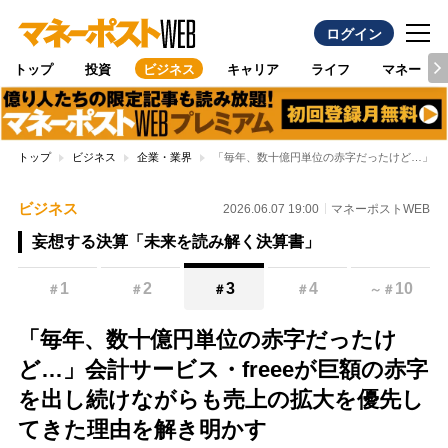
ログイン
トップ
投資
ビジネス
キャリア
ライフ
マネー
トップ
ビジネス
企業・業界
「毎年、数十億円単位の赤字だったけど…」会計
ビジネス
2026.06.07 19:00
マネーポストWEB
妄想する決算「未来を読み解く決算書」
1
2
3
4
10
＃
＃
＃
＃
～
＃
「毎年、数十億円単位の赤字だったけ
ど…」会計サービス・freeeが巨額の赤字
を出し続けながらも売上の拡大を優先し
てきた理由を解き明かす