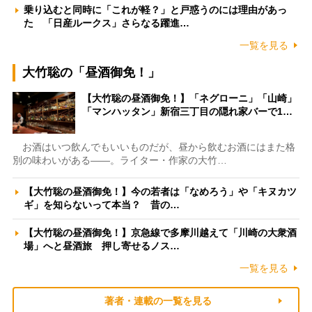
乗り込むと同時に「これが軽？」と戸惑うのには理由があっ
た 「日産ルークス」さらなる躍進…
一覧を見る
大竹聡の「昼酒御免！」
【大竹聡の昼酒御免！】「ネグローニ」「山崎」
「マンハッタン」新宿三丁目の隠れ家バーで1…
お酒はいつ飲んでもいいものだが、昼から飲むお酒にはまた格
別の味わいがある――。ライター・作家の大竹…
【大竹聡の昼酒御免！】今の若者は「なめろう」や「キヌカツ
ギ」を知らないって本当？ 昔の…
【大竹聡の昼酒御免！】京急線で多摩川越えて「川崎の大衆酒
場」へと昼酒旅 押し寄せるノス…
一覧を見る
著者・連載の一覧を見る