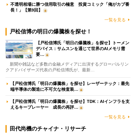
不透明相場に勝つ信用取引の極意 投資コミック「俺がカブ番
長！」【第9回】
一覧を見る
戸松信博の明日の爆騰株を探せ！
【戸松信博氏「明日の爆騰株」を探せ】トーメン
デバイス：サムスンを通じて世界のAIメモリ需
要…
新聞や雑誌など多数の金融メディアに出演するグローバルリン
クアドバイザーズ代表の戸松信博氏が、最新…
【戸松信博氏「明日の爆騰株」を探せ】レーザーテック：最先
端半導体の製造に不可欠な検査装…
【戸松信博氏「明日の爆騰株」を探せ】TDK：AIインフラを支
えるキープレーヤー 成長の再評…
一覧を見る
田代尚機のチャイナ・リサーチ