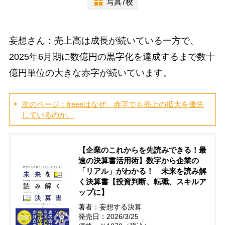
写真7枚
妄想さん：売上高は成長が続いている一方で、
2025年6月期に数億円の黒字化を達成するまで数十
億円単位の大きな赤字が続いています。
次のページ：freeeはなぜ、赤字でも売上の拡大を優先
しているのか。
【企業のこれからを先読みできる！最
速の決算書活用術】数字から企業の
「リアル」がわかる！ 未来を読み解
く決算書【投資判断、転職、スキルア
ップに】
著者：妄想する決算
発売日：2026/3/25