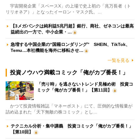
宇宙開発企業「スペースX」の上場で史上初の「兆万長者（ト
リリオネア）」となったイーロン・マスク氏。…
【3メガバンクは純利益5兆円超】銀行、商社、ゼネコンは最高
益続出の一方で、中小企業・…
急増する中国企業の“国籍ロンダリング” SHEIN、TikTok、
Temu…本社機能を海外に移転させ…
一覧を見る
投資ノウハウ満載コミック「俺がカブ番長！」
「売り時」を逃さないトレンド見極め術 投資コ
ミック「俺がカブ番長！」【第11回】
かつて投資情報雑誌「マネーポスト」にて、圧倒的な情報量が
詰め込まれた「天下無敵の株コミック」とし…
テクニカル分析・集中講義 投資コミック「俺がカブ番長！」
【第10回】