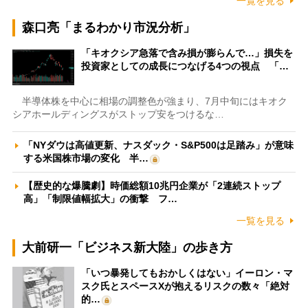
一覧を見る
森口亮「まるわかり市況分析」
「キオクシア急落で含み損が膨らんで…」損失を
投資家としての成長につなげる4つの視点 「…
半導体株を中心に相場の調整色が強まり、7月中旬にはキオク
シアホールディングスがストップ安をつけるな…
「NYダウは高値更新、ナスダック・S&P500は足踏み」が意味
する米国株市場の変化 半…
【歴史的な爆騰劇】時価総額10兆円企業が「2連続ストップ
高」「制限値幅拡大」の衝撃 フ…
一覧を見る
大前研一「ビジネス新大陸」の歩き方
「いつ暴発してもおかしくはない」イーロン・マ
スク氏とスペースXが抱えるリスクの数々「絶対
的…