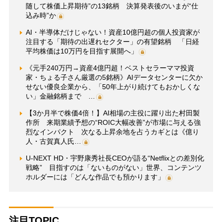
随して株価上昇期待”の13銘柄 決算発表後のいまが“仕
込み時”か
AI・半導体だけじゃない！資産10億円超の個人投資家が
注目する「期待の出遅れセクター」の有望銘柄 「日経
平均株価は10万円を目指す展開へ」
《元手240万円→資産4億円超！ベストセラーママ投資
家・ちょる子さん厳選の5銘柄》AIデータセンターに欠か
せない優良企業から、「50年上がり続けてもおかしくな
い」金融銘柄まで …
【3か月半で株価4倍！】AI相場の主役に躍り出た村田製
作所 来期業績予想の“ROIC大幅改善”が市場に与える強
烈なインパクト 次なる上昇余地を占うカギとは《億り
人・古賀真人氏…
U-NEXT HD・宇野康秀社長CEOが語る“Netflixとの差別化
戦略” 目指すのは「ないものがない」世界、コンテンツ
ホルダーには「どんな作品でも預かります」
注目TOPIC