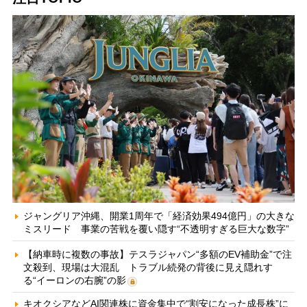
ジャングリア沖縄、開業1周年で「経済効果494億円」の大きな
ミスリード 事業の苦戦を覆い隠す“不透明すぎる巨大な数字”
【納車時に複数の事故】テスラジャパン“多額のEV補助金”で注
文殺到、現場は大混乱 トラブル続発の背後に見え隠れす
る“イーロンの右腕”の影
キオクシアなどAI関連株に資金集中で“割安になった成長株”に