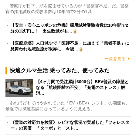
警察庁が目下、頭を悩ませているのが「警察官不足」だ。警察
官の採用試験の受験者数は10年間で2分の1以…
【安全・安心ニッポンの危機】採用試験受験者数は10年間で2
分の1以下に！ 出生数減がも…
【医療崩壊】人口減少で「医師不足」に加えて「患者不足」に
見舞われ地域医療が限界に 今後…
一覧を見る
快適クルマ生活 乗ってみた、使ってみた
【4ヶ月間で受注累計6000台】BEV普及の障壁と
なる「航続距離の不安」「充電のストレス」解
消…
あれほどもてはやされていた「EV（BEV）シフト」の潮流も、
最近では減速基調になっているように見える。…
《雪道の対応力を検証》シビアな状況で実感した「フォレスタ
ー」の真価 「ターボ」と「スト…