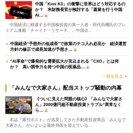
中国「Kimi K3」の衝撃に世界はどう対応するの
か？ 米財務長官が検討する「蒸留を行う中国
AI…
中国経済に精通する中国株投資の第一人者・田代尚機氏のプレ
ミアム連載「チャイナ・リサーチ」。中国企…
中国経済“予想外の低成長”で政策のテコ入れ必至か 経済運営
方針の修正で成長加速が予想さ…
“AI革命”で爆発的な需要拡大が見込まれる「CXO」とは何
か？ 高い競争力を持つ中国の医薬品…
一覧を見る
「みんなで大家さん」配当ストップ騒動の内幕
《ついに見えた問題の核心》「みんなで大家さ
ん」2000億円超不動産投資トラブル“異常なく
ら…
本誌『週刊ポスト』が追及してきた不動産投資商品「みんなで
大家さん」がいよいよ最終局面を迎えている…