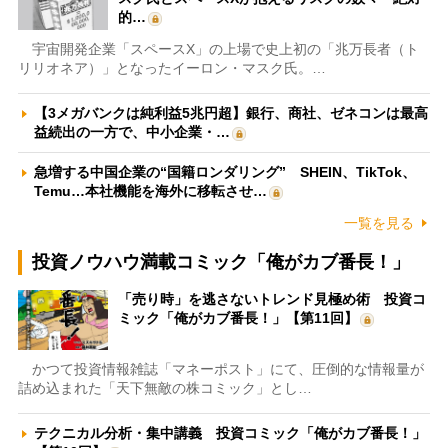
的…
宇宙開発企業「スペースX」の上場で史上初の「兆万長者（ト
リリオネア）」となったイーロン・マスク氏。…
【3メガバンクは純利益5兆円超】銀行、商社、ゼネコンは最高
益続出の一方で、中小企業・…
急増する中国企業の“国籍ロンダリング” SHEIN、TikTok、
Temu…本社機能を海外に移転させ…
一覧を見る
投資ノウハウ満載コミック「俺がカブ番長！」
「売り時」を逃さないトレンド見極め術 投資コ
ミック「俺がカブ番長！」【第11回】
かつて投資情報雑誌「マネーポスト」にて、圧倒的な情報量が
詰め込まれた「天下無敵の株コミック」とし…
テクニカル分析・集中講義 投資コミック「俺がカブ番長！」