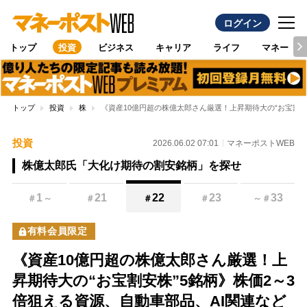
ログイン
トップ
投資
ビジネス
キャリア
ライフ
マネー
トップ
投資
株
《資産10億円超の株億太郎さん厳選！上昇期待大の“お宝割安
投資
2026.06.02 07:01
マネーポストWEB
株億太郎氏「大化け期待の割安銘柄」を探せ
1
21
22
23
33
＃
～
＃
＃
＃
～
＃
有料会員限定
《資産10億円超の株億太郎さん厳選！上
昇期待大の“お宝割安株”5銘柄》株価2～3
倍狙える資源、自動車部品、AI関連など