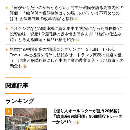
「何がやりたいのか分からない」竹中平蔵氏が語る高市内閣の
評価 「給付付き税額控除はその場しのぎ」いま不可欠なの
は“社会保障制度の改革議論”と指摘
キオクシアなどAI関連株に資金集中で“割安になった成長株”に
投資妙味 資産1.5億円超の坂本慎太郎さんが「絶好の仕込み
時」と考える防衛・食品銘柄を紹介
急増する中国企業の“国籍ロンダリング” SHEIN、TikTok、
Temu…本社機能を海外に移転させ、トランプ関税の回避を狙
う 現地人を隠れ蓑にした中国企業の農業参入・土地取得への
懸念も
関連記事
ランキング
【億り人オールスターが狙う20銘柄】
1
「総資産69億円超」90歳現役トレーダ
ーから“10…