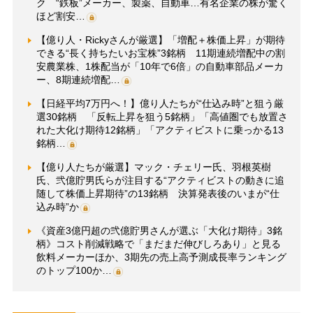
ク “鉄板”メーカー、製薬、自動車…有名企業の株が驚く
ほど割安…
【億り人・Rickyさんが厳選】「増配＋株価上昇」が期待
できる“長く持ちたいお宝株”3銘柄 11期連続増配中の割
安農業株、1株配当が「10年で6倍」の自動車部品メーカ
ー、8期連続増配…
【日経平均7万円へ！】億り人たちが“仕込み時”と狙う厳
選30銘柄 「反転上昇を狙う5銘柄」「高値圏でも放置さ
れた大化け期待12銘柄」「アクティビストに乗っかる13
銘柄…
【億り人たちが厳選】マック・チェリー氏、羽根英樹
氏、弐億貯男氏らが注目する“アクティビストの動きに追
随して株価上昇期待”の13銘柄 決算発表後のいまが“仕
込み時”か
《資産3億円超の弐億貯男さんが選ぶ「大化け期待」3銘
柄》コスト削減戦略で「まだまだ伸びしろあり」と見る
飲料メーカーほか、3期先の売上高予測成長率ランキング
のトップ100か…