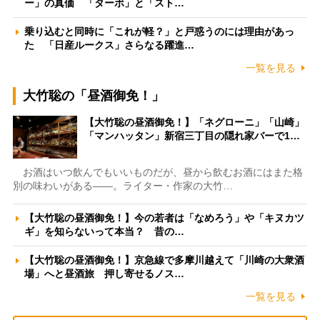
ー」の真価 「ターボ」と「スト…
乗り込むと同時に「これが軽？」と戸惑うのには理由があっ
た 「日産ルークス」さらなる躍進…
一覧を見る
大竹聡の「昼酒御免！」
【大竹聡の昼酒御免！】「ネグローニ」「山崎」
「マンハッタン」新宿三丁目の隠れ家バーで1…
お酒はいつ飲んでもいいものだが、昼から飲むお酒にはまた格
別の味わいがある――。ライター・作家の大竹…
【大竹聡の昼酒御免！】今の若者は「なめろう」や「キヌカツ
ギ」を知らないって本当？ 昔の…
【大竹聡の昼酒御免！】京急線で多摩川越えて「川崎の大衆酒
場」へと昼酒旅 押し寄せるノス…
一覧を見る