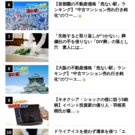
【首都圏の不動産価格「危ない駅」ラ
6
ンキング】“中古マンション売れ行き鈍
化”のワー…
「失敗すると取り返しがつかない」葬
7
儀社の手を借りない「DIY葬」の落とし
穴 素人には…
【大阪の不動産価格「危ない駅」ラン
8
キング】“中古マンション売れ行き鈍
化”のワース…
【キオクシア・ショックの後に狙う5銘
9
柄】イベント投資家の億り人・羽根英
樹氏が厳…
ドライアイスを使わず遺体を保つ「エ
10