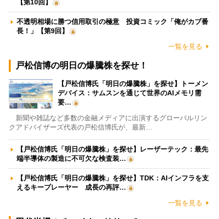
【第10回】
不透明相場に勝つ信用取引の極意 投資コミック「俺がカブ番
長！」【第9回】
一覧を見る
戸松信博の明日の爆騰株を探せ！
【戸松信博氏「明日の爆騰株」を探せ】トーメン
デバイス：サムスンを通じて世界のAIメモリ需
要…
新聞や雑誌など多数の金融メディアに出演するグローバルリン
クアドバイザーズ代表の戸松信博氏が、最新…
【戸松信博氏「明日の爆騰株」を探せ】レーザーテック：最先
端半導体の製造に不可欠な検査装…
【戸松信博氏「明日の爆騰株」を探せ】TDK：AIインフラを支
えるキープレーヤー 成長の再評…
一覧を見る