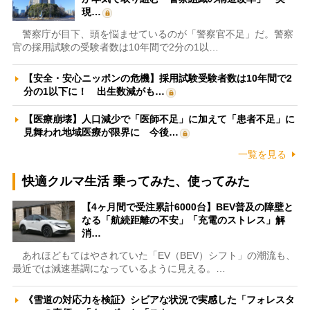
現…
警察庁が目下、頭を悩ませているのが「警察官不足」だ。警察
官の採用試験の受験者数は10年間で2分の1以…
【安全・安心ニッポンの危機】採用試験受験者数は10年間で2
分の1以下に！ 出生数減がも…
【医療崩壊】人口減少で「医師不足」に加えて「患者不足」に
見舞われ地域医療が限界に 今後…
一覧を見る
快適クルマ生活 乗ってみた、使ってみた
【4ヶ月間で受注累計6000台】BEV普及の障壁と
なる「航続距離の不安」「充電のストレス」解
消…
あれほどもてはやされていた「EV（BEV）シフト」の潮流も、
最近では減速基調になっているように見える。…
《雪道の対応力を検証》シビアな状況で実感した「フォレスタ