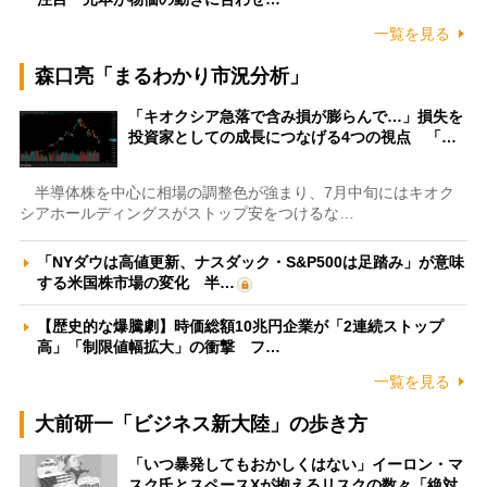
一覧を見る
森口亮「まるわかり市況分析」
「キオクシア急落で含み損が膨らんで…」損失を
投資家としての成長につなげる4つの視点 「…
半導体株を中心に相場の調整色が強まり、7月中旬にはキオク
シアホールディングスがストップ安をつけるな…
「NYダウは高値更新、ナスダック・S&P500は足踏み」が意味
する米国株市場の変化 半…
【歴史的な爆騰劇】時価総額10兆円企業が「2連続ストップ
高」「制限値幅拡大」の衝撃 フ…
一覧を見る
大前研一「ビジネス新大陸」の歩き方
「いつ暴発してもおかしくはない」イーロン・マ
スク氏とスペースXが抱えるリスクの数々「絶対