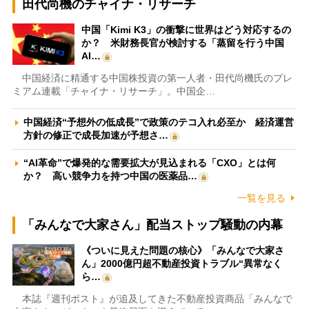
田代尚機のチャイナ・リサーチ
中国「Kimi K3」の衝撃に世界はどう対応するの
か？ 米財務長官が検討する「蒸留を行う中国
AI…
中国経済に精通する中国株投資の第一人者・田代尚機氏のプレ
ミアム連載「チャイナ・リサーチ」。中国企…
中国経済“予想外の低成長”で政策のテコ入れ必至か 経済運営
方針の修正で成長加速が予想さ…
“AI革命”で爆発的な需要拡大が見込まれる「CXO」とは何
か？ 高い競争力を持つ中国の医薬品…
一覧を見る
「みんなで大家さん」配当ストップ騒動の内幕
《ついに見えた問題の核心》「みんなで大家さ
ん」2000億円超不動産投資トラブル“異常なく
ら…
本誌『週刊ポスト』が追及してきた不動産投資商品「みんなで