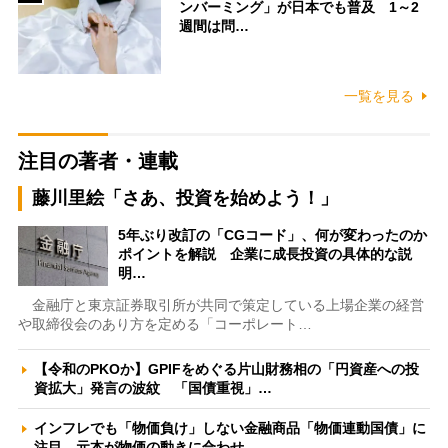
ンバーミング」が日本でも普及 1～2
週間は問…
一覧を見る
注目の著者・連載
藤川里絵「さあ、投資を始めよう！」
5年ぶり改訂の「CGコード」、何が変わったのか
ポイントを解説 企業に成長投資の具体的な説
明…
金融庁と東京証券取引所が共同で策定している上場企業の経営
や取締役会のあり方を定める「コーポレート…
【令和のPKOか】GPIFをめぐる片山財務相の「円資産への投
資拡大」発言の波紋 「国債重視」…
インフレでも「物価負け」しない金融商品「物価連動国債」に
注目 元本が物価の動きに合わせ…