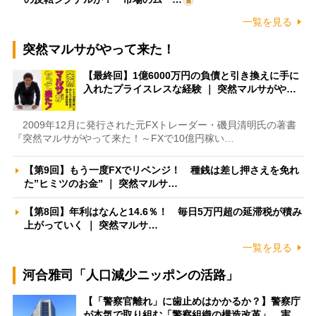
一覧を見る
突然マルサがやって来た！
【最終回】1億6000万円の負債と引き換えに手に
入れたプライスレスな経験 ｜ 突然マルサがや…
2009年12月に発行された元FXトレーダー・磯貝清明氏の著書
『突然マルサがやって来た！～FXで10億円稼い…
【第9回】もう一度FXでリベンジ！ 種銭は差し押さえを免れ
た”ヒミツのお金” ｜ 突然マルサ…
【第8回】年利はなんと14.6％！ 毎日5万円超の延滞税が積み
上がっていく ｜ 突然マルサ…
一覧を見る
河合雅司「人口減少ニッポンの活路」
【「警察官離れ」に歯止めはかかるか？】警察庁
が本気で取り組む「警察組織の構造改革」 実