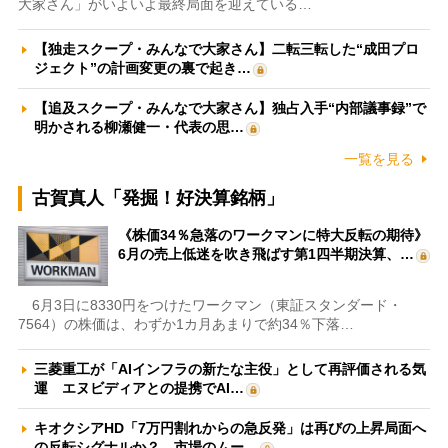
大家さん」がいよいよ最終局面を迎えている…
【独走スクープ・みんなで大家さん】二転三転した“成田プロ
ジェクト”の計画変更の裏で起き…
【追及スクープ・みんなで大家さん】独占入手“内部議事録”で
明かされる柳瀬健一・代表の思…
一覧を見る
古賀真人「発掘！好決算銘柄」
《株価34％急落のワークマンに特大反転の期待》
6月の売上低迷を吹き飛ばす第1四半期決算、…
6月3日に8330円をつけたワークマン（東証スタンダード・
7564）の株価は、わずか1カ月あまりで約34％下落…
三菱重工が「AIインフラの新たな主役」として再評価される気
運 エヌビディアとの提携でAI…
キオクシアHD「7万円割れからの急反発」は再びの上昇局面へ
の反転シグナルか？ 市場のムー…