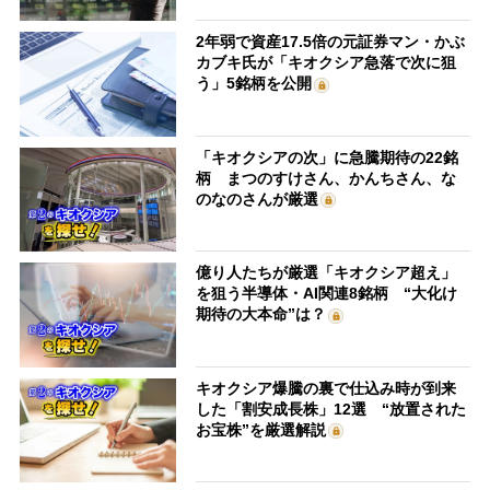
2年弱で資産17.5倍の元証券マン・かぶ
カブキ氏が「キオクシア急落で次に狙
う」5銘柄を公開
「キオクシアの次」に急騰期待の22銘
柄 まつのすけさん、かんちさん、な
のなのさんが厳選
億り人たちが厳選「キオクシア超え」
を狙う半導体・AI関連8銘柄 “大化け
期待の大本命”は？
キオクシア爆騰の裏で仕込み時が到来
した「割安成長株」12選 “放置された
お宝株”を厳選解説