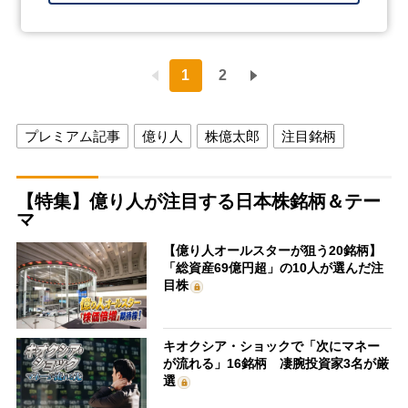
1
2
プレミアム記事
億り人
株億太郎
注目銘柄
【特集】億り人が注目する日本株銘柄＆テー
マ
【億り人オールスターが狙う20銘柄】
「総資産69億円超」の10人が選んだ注
目株
キオクシア・ショックで「次にマネー
が流れる」16銘柄 凄腕投資家3名が厳
選