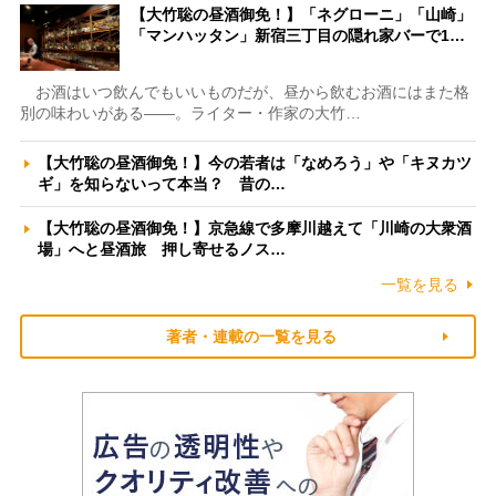
【大竹聡の昼酒御免！】「ネグローニ」「山崎」
「マンハッタン」新宿三丁目の隠れ家バーで1…
お酒はいつ飲んでもいいものだが、昼から飲むお酒にはまた格
別の味わいがある――。ライター・作家の大竹…
【大竹聡の昼酒御免！】今の若者は「なめろう」や「キヌカツ
ギ」を知らないって本当？ 昔の…
【大竹聡の昼酒御免！】京急線で多摩川越えて「川崎の大衆酒
場」へと昼酒旅 押し寄せるノス…
一覧を見る
著者・連載の一覧を見る