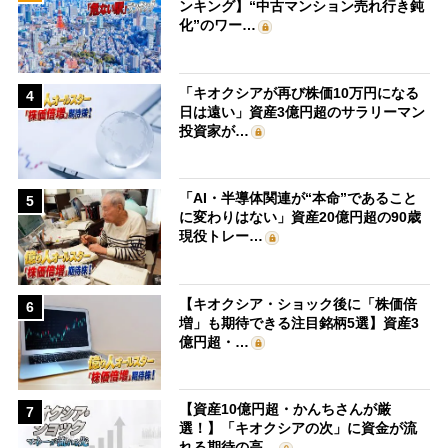
ンキング】“中古マンション売れ行き鈍
化”のワー…
「キオクシアが再び株価10万円になる
4
日は遠い」資産3億円超のサラリーマン
投資家が…
「AI・半導体関連が“本命”であること
5
に変わりはない」資産20億円超の90歳
現役トレー…
【キオクシア・ショック後に「株価倍
6
増」も期待できる注目銘柄5選】資産3
億円超・…
【資産10億円超・かんちさんが厳
7
選！】「キオクシアの次」に資金が流
れる期待の高…