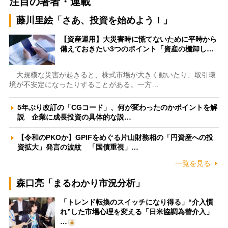
注目の著者・連載
藤川里絵「さあ、投資を始めよう！」
【資産運用】大災害時に慌てないために平時から
備えておきたい3つのポイント「資産の棚卸し…
大規模な災害が起きると、株式市場が大きく動いたり、取引環
境が不安定になったりすることがある。一方…
5年ぶり改訂の「CGコード」、何が変わったのかポイントを解
説 企業に成長投資の具体的な説…
【令和のPKOか】GPIFをめぐる片山財務相の「円資産への投
資拡大」発言の波紋 「国債重視」…
一覧を見る
森口亮「まるわかり市況分析」
「トレンド転換のスイッチになり得る」“介入慣
れ”した市場心理を変える「日米協調為替介入」
…