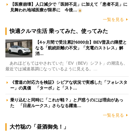
【医療崩壊】人口減少で「医師不足」に加えて「患者不足」に
見舞われ地域医療が限界に 今後…
一覧を見る
快適クルマ生活 乗ってみた、使ってみた
【4ヶ月間で受注累計6000台】BEV普及の障壁と
なる「航続距離の不安」「充電のストレス」解
消…
あれほどもてはやされていた「EV（BEV）シフト」の潮流も、
最近では減速基調になっているように見える。…
《雪道の対応力を検証》シビアな状況で実感した「フォレスタ
ー」の真価 「ターボ」と「スト…
乗り込むと同時に「これが軽？」と戸惑うのには理由があっ
た 「日産ルークス」さらなる躍進…
一覧を見る
大竹聡の「昼酒御免！」