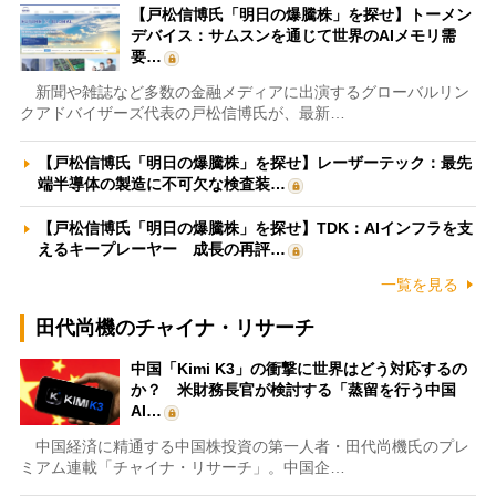
【戸松信博氏「明日の爆騰株」を探せ】トーメン
デバイス：サムスンを通じて世界のAIメモリ需
要…
新聞や雑誌など多数の金融メディアに出演するグローバルリン
クアドバイザーズ代表の戸松信博氏が、最新…
【戸松信博氏「明日の爆騰株」を探せ】レーザーテック：最先
端半導体の製造に不可欠な検査装…
【戸松信博氏「明日の爆騰株」を探せ】TDK：AIインフラを支
えるキープレーヤー 成長の再評…
一覧を見る
田代尚機のチャイナ・リサーチ
中国「Kimi K3」の衝撃に世界はどう対応するの
か？ 米財務長官が検討する「蒸留を行う中国
AI…
中国経済に精通する中国株投資の第一人者・田代尚機氏のプレ
ミアム連載「チャイナ・リサーチ」。中国企…