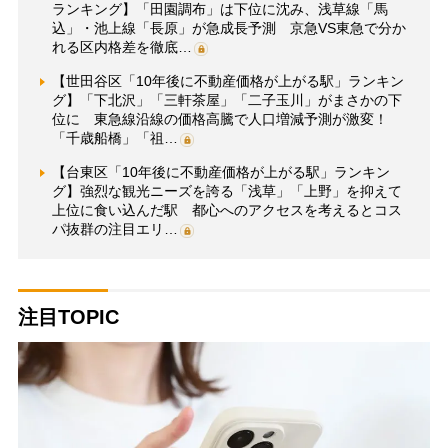
ランキング】「田園調布」は下位に沈み、浅草線「馬
込」・池上線「長原」が急成長予測 京急VS東急で分か
れる区内格差を徹底…
【世田谷区「10年後に不動産価格が上がる駅」ランキン
グ】「下北沢」「三軒茶屋」「二子玉川」がまさかの下
位に 東急線沿線の価格高騰で人口増減予測が激変！
「千歳船橋」「祖…
【台東区「10年後に不動産価格が上がる駅」ランキン
グ】強烈な観光ニーズを誇る「浅草」「上野」を抑えて
上位に食い込んだ駅 都心へのアクセスを考えるとコス
パ抜群の注目エリ…
注目TOPIC