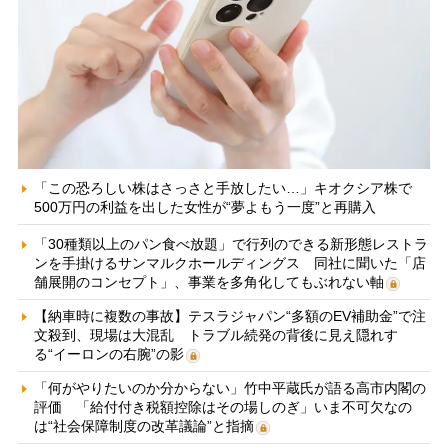
「この恐ろしい株はさっさと手放したい…」キオクシア株で
500万円の利益を出した女性が“夢よもう一度”と再購入
「30種類以上のパン食べ放題」で行列のできる新形態レストラ
ンを手掛けるサンマルクホールディングス 同社に聞いた「店
舗展開のコンセプト」、事業を多角化してもぶれない軸
【納車時に複数の事故】テスラジャパン“多額のEV補助金”で注
文殺到、現場は大混乱 トラブル続発の背後に見え隠れす
る“イーロンの右腕”の影
「何がやりたいのか分からない」竹中平蔵氏が語る高市内閣の
評価 「給付付き税額控除はその場しのぎ」いま不可欠なの
は“社会保障制度の改革議論”と指摘