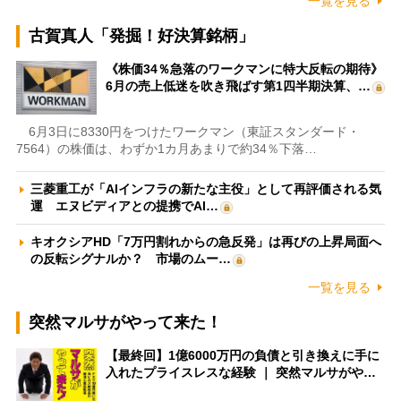
一覧を見る
古賀真人「発掘！好決算銘柄」
《株価34％急落のワークマンに特大反転の期待》
6月の売上低迷を吹き飛ばす第1四半期決算、…
6月3日に8330円をつけたワークマン（東証スタンダード・
7564）の株価は、わずか1カ月あまりで約34％下落…
三菱重工が「AIインフラの新たな主役」として再評価される気
運 エヌビディアとの提携でAI…
キオクシアHD「7万円割れからの急反発」は再びの上昇局面へ
の反転シグナルか？ 市場のムー…
一覧を見る
突然マルサがやって来た！
【最終回】1億6000万円の負債と引き換えに手に
入れたプライスレスな経験 ｜ 突然マルサがや…