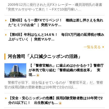
2009年12月に発行された元FXトレーダー・磯貝清明氏の著書
『突然マルサがやって来た！～FXで10億円稼い…
【第9回】もう一度FXでリベンジ！ 種銭は差し押さえを免れ
た”ヒミツのお金” ｜ 突然マルサ…
【第8回】年利はなんと14.6％！ 毎日5万円超の延滞税が積み
上がっていく ｜ 突然マルサ…
一覧を見る
河合雅司「人口減少ニッポンの活路」
【「警察官離れ」に歯止めはかかるか？】警察庁
が本気で取り組む「警察組織の構造改革」 実
現…
警察庁が目下、頭を悩ませているのが「警察官不足」だ。警察
官の採用試験の受験者数は10年間で2分の1以…
【安全・安心ニッポンの危機】採用試験受験者数は10年間で2
分の1以下に！ 出生数減がも…