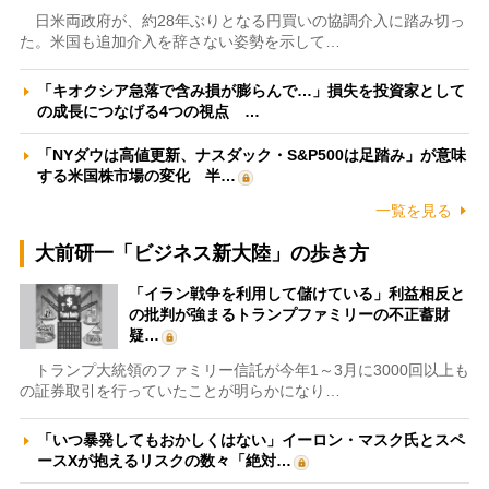
日米両政府が、約28年ぶりとなる円買いの協調介入に踏み切っ
た。米国も追加介入を辞さない姿勢を示して…
「キオクシア急落で含み損が膨らんで…」損失を投資家として
の成長につなげる4つの視点 …
「NYダウは高値更新、ナスダック・S&P500は足踏み」が意味
する米国株市場の変化 半…
一覧を見る
大前研一「ビジネス新大陸」の歩き方
「イラン戦争を利用して儲けている」利益相反と
の批判が強まるトランプファミリーの不正蓄財
疑…
トランプ大統領のファミリー信託が今年1～3月に3000回以上も
の証券取引を行っていたことが明らかになり…
「いつ暴発してもおかしくはない」イーロン・マスク氏とスペ
ースXが抱えるリスクの数々「絶対…