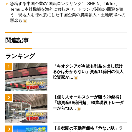
急増する中国企業の“国籍ロンダリング” SHEIN、TikTok、
Temu…本社機能を海外に移転させ、トランプ関税の回避を狙
う 現地人を隠れ蓑にした中国企業の農業参入・土地取得への
懸念も
関連記事
ランキング
「キオクシアが今後も利益を出し続け
1
るかは分からない」資産11億円の個人
投資家が…
【億り人オールスターが狙う20銘柄】
2
「総資産69億円超」90歳現役トレーダ
ーから“10…
【首都圏の不動産価格「危ない駅」ラ
3