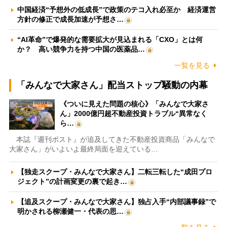
中国経済“予想外の低成長”で政策のテコ入れ必至か 経済運営
方針の修正で成長加速が予想さ…
“AI革命”で爆発的な需要拡大が見込まれる「CXO」とは何
か？ 高い競争力を持つ中国の医薬品…
一覧を見る
「みんなで大家さん」配当ストップ騒動の内幕
《ついに見えた問題の核心》「みんなで大家さ
ん」2000億円超不動産投資トラブル“異常なく
ら…
本誌『週刊ポスト』が追及してきた不動産投資商品「みんなで
大家さん」がいよいよ最終局面を迎えている…
【独走スクープ・みんなで大家さん】二転三転した“成田プロ
ジェクト”の計画変更の裏で起き…
【追及スクープ・みんなで大家さん】独占入手“内部議事録”で
明かされる柳瀬健一・代表の思…