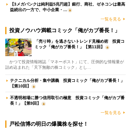
【3メガバンクは純利益5兆円超】銀行、商社、ゼネコンは最高
益続出の一方で、中小企業・…
一覧を見る
投資ノウハウ満載コミック「俺がカブ番長！」
「売り時」を逃さないトレンド見極め術 投資コ
ミック「俺がカブ番長！」【第11回】
かつて投資情報雑誌「マネーポスト」にて、圧倒的な情報量が
詰め込まれた「天下無敵の株コミック」とし…
テクニカル分析・集中講義 投資コミック「俺がカブ番長！」
【第10回】
不透明相場に勝つ信用取引の極意 投資コミック「俺がカブ番
長！」【第9回】
一覧を見る
戸松信博の明日の爆騰株を探せ！