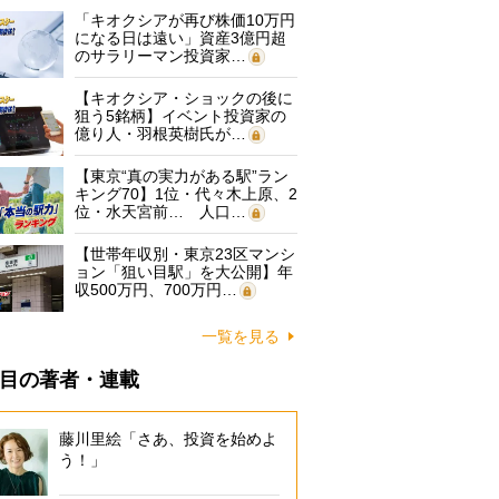
「キオクシアが再び株価10万円
になる日は遠い」資産3億円超
のサラリーマン投資家…
【キオクシア・ショックの後に
狙う5銘柄】イベント投資家の
億り人・羽根英樹氏が…
【東京“真の実力がある駅”ラン
キング70】1位・代々木上原、2
位・水天宮前… 人口…
【世帯年収別・東京23区マンシ
ョン「狙い目駅」を大公開】年
収500万円、700万円…
一覧を見る
目の著者・連載
藤川里絵「さあ、投資を始めよ
う！」