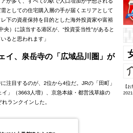
リアが多く、すべての駅で人口増加が予想される
実需としての住宅購入層の手が届くエリアとして
フレ下の資産保持を目的とした海外投資家や富裕
中央）に該当する港区が、“投資妥当性”があると
ていると思われます」
ェイ、泉岳寺の「広域品川圏」が
注目するのが、2位から4位だ。JRの「田町」
【お
ェイ」（3663人増）、京急本線・都営浅草線の
202
れぞれランクインした。