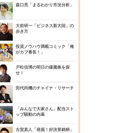
森口亮「まるわかり市況分析」
大前研一「ビジネス新大陸」の
歩き方
投資ノウハウ満載コミック「俺
がカブ番長！」
戸松信博の明日の爆騰株を探
せ！
田代尚機のチャイナ・リサーチ
「みんなで大家さん」配当スト
ップ騒動の内幕
古賀真人「発掘！好決算銘柄」