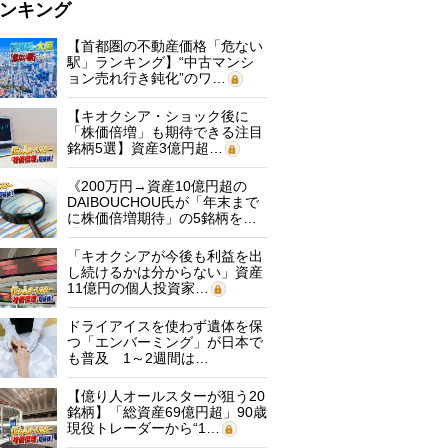
ンキング
【首都圏の不動産価格「危ない
駅」ランキング】“中古マンシ
ョン売れ行き鈍化”のワ…
【キオクシア・ショック後に
「株価倍増」も期待できる注目
銘柄5選】資産3億円超…
《200万円→資産10億円超の
DAIBOUCHOU氏が「年末まで
に株価倍増期待」の5銘柄を…
「キオクシアが今後も利益を出
し続けるかは分からない」資産
11億円の個人投資家…
ドライアイスを使わず遺体を保
つ「エンバーミング」が日本で
も普及 1～2週間は…
【億り人オールスターが狙う20
銘柄】「総資産69億円超」90歳
現役トレーダーから“1…