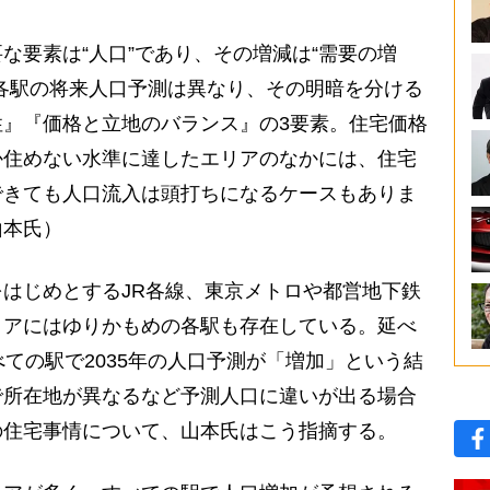
な要素は“人口”であり、その増減は“需要の増
各駅の将来人口予測は異なり、その明暗を分ける
』『価格と立地のバランス』の3要素。住宅価格
か住めない水準に達したエリアのなかには、住宅
できても人口流入は頭打ちになるケースもありま
山本氏）
はじめとするJR各線、東京メトロや都営地下鉄
リアにはゆりかもめの各駅も存在している。延べ
べての駅で2035年の人口予測が「増加」という結
で所在地が異なるなど予測人口に違いが出る場合
の住宅事情について、山本氏はこう指摘する。