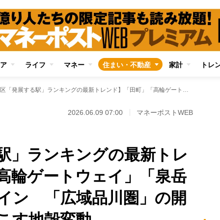
ア
ライフ
マネー
住まい・不動産
家計
トレ
【港区「発展する駅」ランキングの最新トレンド】「田町」「高輪ゲートウェイ」「泉岳寺」が上位ランクイン 「広域品川圏」の開発が区内に引き起こす地殻変動
2026.06.09 07:00
マネーポストWEB
駅」ランキングの最新トレ
高輪ゲートウェイ」「泉岳
イン 「広域品川圏」の開
こす地殻変動