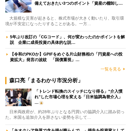
備えておきたい3つのポイント「資産の棚卸し…
大規模な災害が起きると、株式市場が大きく動いたり、取引環
境が不安定になったりすることがある。一方…
5年ぶり改訂の「CGコード」、何が変わったのかポイントを解
説 企業に成長投資の具体的な説…
【令和のPKOか】GPIFをめぐる片山財務相の「円資産への投
資拡大」発言の波紋 「国債重視」…
一覧を見る
森口亮「まるわかり市況分析」
「トレンド転換のスイッチになり得る」“介入慣
れ”した市場心理を変える「日米協調為替介入」
…
日米両政府が、約28年ぶりとなる円買いの協調介入に踏み切っ
た。米国も追加介入を辞さない姿勢を示して…
「キオクシア急落で含み損が膨らんで…」損失を投資家として