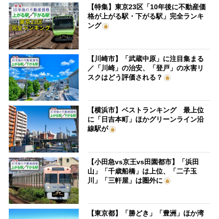
【特集】東京23区「10年後に不動産価
格が上がる駅・下がる駅」完全ランキ
ング
【川崎市】「武蔵中原」に注目集まる
／「川崎」の治安、「登戸」の水害リ
スクはどう評価される？
【横浜市】ベストランキング 最上位
に「日吉本町」ほかグリーンライン沿
線駅が
【小田急vs京王vs田園都市】「浜田
山」「千歳船橋」は上位、「二子玉
川」「三軒屋」は圏外に
【東京都】「勝どき」「豊洲」ほか湾