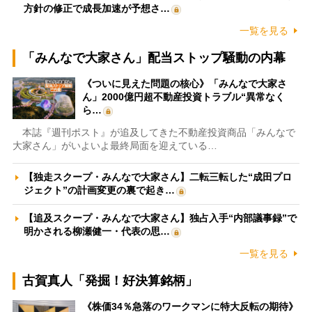
方針の修正で成長加速が予想さ…
一覧を見る
「みんなで大家さん」配当ストップ騒動の内幕
《ついに見えた問題の核心》「みんなで大家さ
ん」2000億円超不動産投資トラブル“異常なく
ら…
本誌『週刊ポスト』が追及してきた不動産投資商品「みんなで
大家さん」がいよいよ最終局面を迎えている…
【独走スクープ・みんなで大家さん】二転三転した“成田プロ
ジェクト”の計画変更の裏で起き…
【追及スクープ・みんなで大家さん】独占入手“内部議事録”で
明かされる柳瀬健一・代表の思…
一覧を見る
古賀真人「発掘！好決算銘柄」
《株価34％急落のワークマンに特大反転の期待》