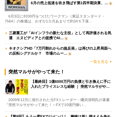
6月の売上低迷を吹き飛ばす第1四半期決算、…
6月3日に8330円をつけたワークマン（東証スタンダード・
7564）の株価は、わずか1カ月あまりで約34％下落…
三菱重工が「AIインフラの新たな主役」として再評価される気
運 エヌビディアとの提携でAI…
キオクシアHD「7万円割れからの急反発」は再びの上昇局面へ
の反転シグナルか？ 市場のムー…
一覧を見る
突然マルサがやって来た！
【最終回】1億6000万円の負債と引き換えに手に
入れたプライスレスな経験 ｜ 突然マルサがや…
2009年12月に発行された元FXトレーダー・磯貝清明氏の著書
『突然マルサがやって来た！～FXで10億円稼い…
【第9回】もう一度FXでリベンジ！ 種銭は差し押さえを免れ