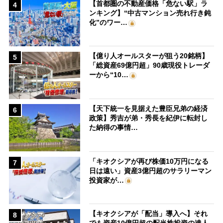
【首都圏の不動産価格「危ない駅」ラ
4
ンキング】“中古マンション売れ行き鈍
化”のワー…
【億り人オールスターが狙う20銘柄】
5
「総資産69億円超」90歳現役トレーダ
ーから“10…
【天下統一を見据えた豊臣兄弟の経済
6
政策】秀吉が弟・秀長を紀伊に転封し
た納得の事情…
「キオクシアが再び株価10万円になる
7
日は遠い」資産3億円超のサラリーマン
投資家が…
【キオクシアが「配当」導入へ】それ
8