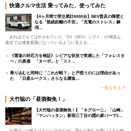
快適クルマ生活 乗ってみた、使ってみた
【4ヶ月間で受注累計6000台】BEV普及の障壁と
なる「航続距離の不安」「充電のストレス」解
消…
あれほどもてはやされていた「EV（BEV）シフト」の潮流も、
最近では減速基調になっているように見える。…
《雪道の対応力を検証》シビアな状況で実感した「フォレスタ
ー」の真価 「ターボ」と「スト…
乗り込むと同時に「これが軽？」と戸惑うのには理由があっ
た 「日産ルークス」さらなる躍進…
一覧を見る
大竹聡の「昼酒御免！」
【大竹聡の昼酒御免！】「ネグローニ」「山崎」
「マンハッタン」新宿三丁目の隠れ家バーで1…
お酒はいつ飲んでもいいものだが、昼から飲むお酒にはまた格