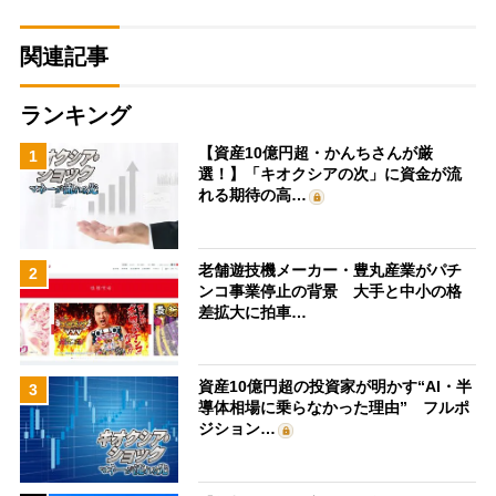
関連記事
ランキング
【資産10億円超・かんちさんが厳
1
選！】「キオクシアの次」に資金が流
れる期待の高…
老舗遊技機メーカー・豊丸産業がパチ
2
ンコ事業停止の背景 大手と中小の格
差拡大に拍車…
資産10億円超の投資家が明かす“AI・半
3
導体相場に乗らなかった理由” フルポ
ジション…