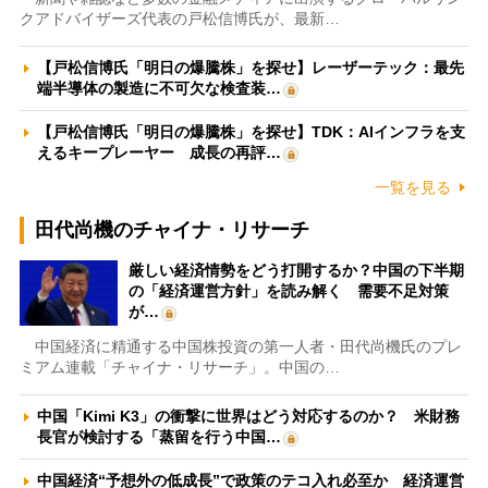
クアドバイザーズ代表の戸松信博氏が、最新…
【戸松信博氏「明日の爆騰株」を探せ】レーザーテック：最先
端半導体の製造に不可欠な検査装…
【戸松信博氏「明日の爆騰株」を探せ】TDK：AIインフラを支
えるキープレーヤー 成長の再評…
一覧を見る
田代尚機のチャイナ・リサーチ
厳しい経済情勢をどう打開するか？中国の下半期
の「経済運営方針」を読み解く 需要不足対策
が…
中国経済に精通する中国株投資の第一人者・田代尚機氏のプレ
ミアム連載「チャイナ・リサーチ」。中国の…
中国「Kimi K3」の衝撃に世界はどう対応するのか？ 米財務
長官が検討する「蒸留を行う中国…
中国経済“予想外の低成長”で政策のテコ入れ必至か 経済運営