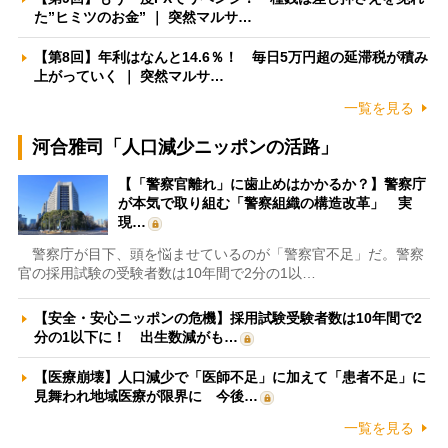
た”ヒミツのお金” ｜ 突然マルサ…
【第8回】年利はなんと14.6％！ 毎日5万円超の延滞税が積み
上がっていく ｜ 突然マルサ…
一覧を見る
河合雅司「人口減少ニッポンの活路」
【「警察官離れ」に歯止めはかかるか？】警察庁
が本気で取り組む「警察組織の構造改革」 実
現…
警察庁が目下、頭を悩ませているのが「警察官不足」だ。警察
官の採用試験の受験者数は10年間で2分の1以…
【安全・安心ニッポンの危機】採用試験受験者数は10年間で2
分の1以下に！ 出生数減がも…
【医療崩壊】人口減少で「医師不足」に加えて「患者不足」に
見舞われ地域医療が限界に 今後…
一覧を見る