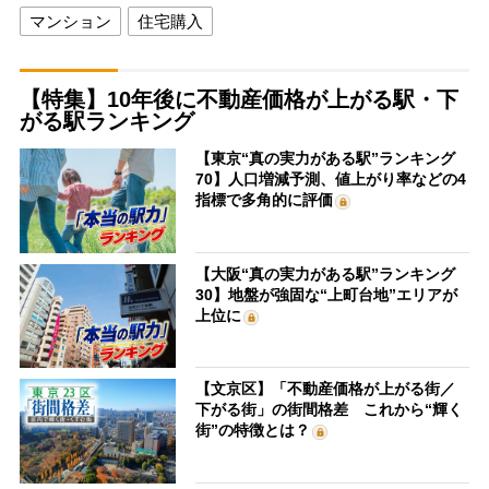
マンション
住宅購入
【特集】10年後に不動産価格が上がる駅・下
がる駅ランキング
【東京“真の実力がある駅”ランキング
70】人口増減予測、値上がり率などの4
指標で多角的に評価
【大阪“真の実力がある駅”ランキング
30】地盤が強固な“上町台地”エリアが
上位に
【文京区】「不動産価格が上がる街／
下がる街」の街間格差 これから“輝く
街”の特徴とは？