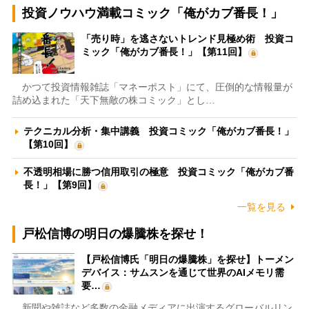
投資ノウハウ満載コミック「俺がカブ番長！」
「売り時」を逃さないトレンド見極め術 投資コ
ミック「俺がカブ番長！」【第11回】
かつて投資情報雑誌「マネーポスト」にて、圧倒的な情報量が
詰め込まれた「天下無敵の株コミック」とし…
テクニカル分析・集中講義 投資コミック「俺がカブ番長！」
【第10回】
不透明相場に勝つ信用取引の極意 投資コミック「俺がカブ番
長！」【第9回】
一覧を見る
戸松信博の明日の爆騰株を探せ！
【戸松信博氏「明日の爆騰株」を探せ】トーメン
デバイス：サムスンを通じて世界のAIメモリ需
要…
新聞や雑誌など多数の金融メディアに出演するグローバルリン