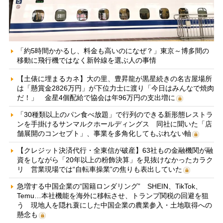
「約5時間かかるし、料金も高いのになぜ？」東京～博多間の
移動に飛行機ではなく新幹線を選ぶ人の事情
【土俵に埋まるカネ】大の里、豊昇龍が黒星続きの名古屋場所
は「懸賞金2826万円」が下位力士に渡り「今日はみんなで焼肉
だ！」 金星4個配給で協会は年96万円の支出増に
「30種類以上のパン食べ放題」で行列のできる新形態レストラ
ンを手掛けるサンマルクホールディングス 同社に聞いた「店
舗展開のコンセプト」、事業を多角化してもぶれない軸
【クレジット決済代行・全東信が破産】63社もの金融機関が融
資をしながら「20年以上の粉飾決算」を見抜けなかったカラク
リ 営業現場では“自転車操業”の焦りも表出していた
急増する中国企業の“国籍ロンダリング” SHEIN、TikTok、
Temu…本社機能を海外に移転させ、トランプ関税の回避を狙
う 現地人を隠れ蓑にした中国企業の農業参入・土地取得への
懸念も