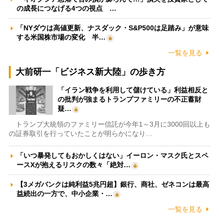
の成長につなげる4つの視点 …
「NYダウは高値更新、ナスダック・S&P500は足踏み」が意味
する米国株市場の変化 半…
一覧を見る
大前研一「ビジネス新大陸」の歩き方
「イラン戦争を利用して儲けている」利益相反と
の批判が強まるトランプファミリーの不正蓄財
疑…
トランプ大統領のファミリー信託が今年1～3月に3000回以上も
の証券取引を行っていたことが明らかになり…
「いつ暴発してもおかしくはない」イーロン・マスク氏とスペ
ースXが抱えるリスクの数々「絶対…
【3メガバンクは純利益5兆円超】銀行、商社、ゼネコンは最高
益続出の一方で、中小企業・…
一覧を見る