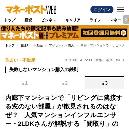
ログイン
トップ
投資
ビジネス
キャリア
ライフ
マネー
トップ
住まい・不動産
マイホーム・購入
内廊下マンションで「リビングに
住まい・不動産
2026.06.14 15:00
マネーポストWEB
失敗しないマンション購入の鉄則
1
2
3
＃
＃
＃
内廊下マンションで「リビングに隣接す
る窓のない部屋」が散見されるのはな
ぜ？ 人気マンションインフルエンサ
ー・2LDKさんが解説する「間取り」の