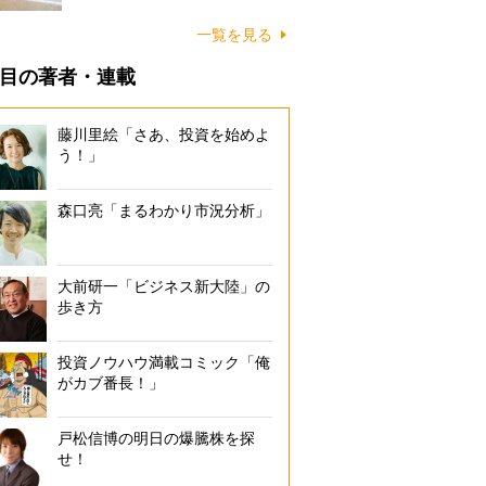
に…
一覧を見る
目の著者・連載
藤川里絵「さあ、投資を始めよ
う！」
森口亮「まるわかり市況分析」
大前研一「ビジネス新大陸」の
歩き方
投資ノウハウ満載コミック「俺
がカブ番長！」
戸松信博の明日の爆騰株を探
せ！