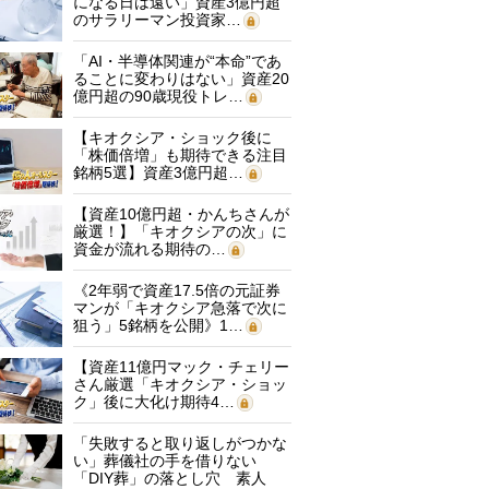
になる日は遠い」資産3億円超
のサラリーマン投資家…
「AI・半導体関連が“本命”であ
ることに変わりはない」資産20
億円超の90歳現役トレ…
【キオクシア・ショック後に
「株価倍増」も期待できる注目
銘柄5選】資産3億円超…
【資産10億円超・かんちさんが
厳選！】「キオクシアの次」に
資金が流れる期待の…
《2年弱で資産17.5倍の元証券
マンが「キオクシア急落で次に
狙う」5銘柄を公開》1…
【資産11億円マック・チェリー
さん厳選「キオクシア・ショッ
ク」後に大化け期待4…
「失敗すると取り返しがつかな
い」葬儀社の手を借りない
「DIY葬」の落とし穴 素人