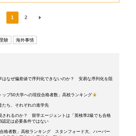
1
2
受験
海外事情
学はなぜ偏差値で序列化できないのか？ 安易な序列化を阻
界トップ50大学への現役合格者数」高校ランキング
徒たち、それぞれの進学先
視されるのか？ 留学エージェントは「英検準2級でも合格
B認定は必要条件ではない
現役合格者数」高校ランキング スタンフォード大、ハーバー