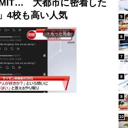
MIT… 大都市に密着した
」4校も高い人気
5
もっと見る
arrow_forward_ios
6
7
8
9
Mute
10