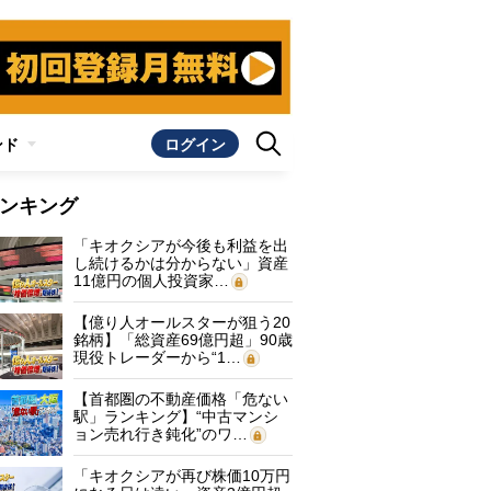
ンド
ログイン
ンキング
「キオクシアが今後も利益を出
し続けるかは分からない」資産
11億円の個人投資家…
【億り人オールスターが狙う20
銘柄】「総資産69億円超」90歳
現役トレーダーから“1…
【首都圏の不動産価格「危ない
駅」ランキング】“中古マンシ
ョン売れ行き鈍化”のワ…
「キオクシアが再び株価10万円