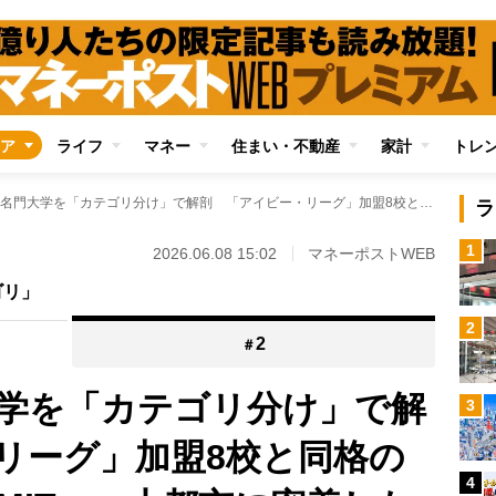
ア
ライフ
マネー
住まい・不動産
家計
トレ
アメリカの名門大学を「カテゴリ分け」で解剖 「アイビー・リーグ」加盟8校と同格のスタンフォード、MIT… 大都市に密着した「パーティー大学」4校も高い人気
ラ
1
2026.06.08 15:02
マネーポストWEB
ゴリ」
2
2
＃
学を「カテゴリ分け」で解
3
リーグ」加盟8校と同格の
4