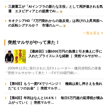
三菱重工が「AIインフラの新たな主役」として再評価される気
運 エヌビディアとの提携でAI…
キオクシアHD「7万円割れからの急反発」は再びの上昇局面へ
の反転シグナルか？ 市場のムー…
一覧を見る
突然マルサがやって来た！
【最終回】1億6000万円の負債と引き換えに手に
入れたプライスレスな経験 ｜ 突然マルサがや…
2009年12月に発行された元FXトレーダー・磯貝清明氏の著書
『突然マルサがやって来た！～FXで10億円稼い…
【第9回】もう一度FXでリベンジ！ 種銭は差し押さえを免れ
た”ヒミツのお金” ｜ 突然マルサ…
【第8回】年利はなんと14.6％！ 毎日5万円超の延滞税が積み
上がっていく ｜ 突然マルサ…