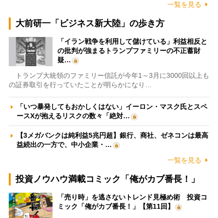
一覧を見る
大前研一「ビジネス新大陸」の歩き方
「イラン戦争を利用して儲けている」利益相反と
の批判が強まるトランプファミリーの不正蓄財
疑…
トランプ大統領のファミリー信託が今年1～3月に3000回以上も
の証券取引を行っていたことが明らかになり…
「いつ暴発してもおかしくはない」イーロン・マスク氏とスペ
ースXが抱えるリスクの数々「絶対…
【3メガバンクは純利益5兆円超】銀行、商社、ゼネコンは最高
益続出の一方で、中小企業・…
一覧を見る
投資ノウハウ満載コミック「俺がカブ番長！」
「売り時」を逃さないトレンド見極め術 投資コ
ミック「俺がカブ番長！」【第11回】