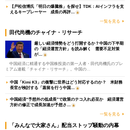
【戸松信博氏「明日の爆騰株」を探せ】TDK：AIインフラを支
えるキープレーヤー 成長の再評…
一覧を見る
田代尚機のチャイナ・リサーチ
厳しい経済情勢をどう打開するか？中国の下半期
の「経済運営方針」を読み解く 需要不足対策
が…
中国経済に精通する中国株投資の第一人者・田代尚機氏のプレ
ミアム連載「チャイナ・リサーチ」。中国の…
中国「Kimi K3」の衝撃に世界はどう対応するのか？ 米財務
長官が検討する「蒸留を行う中国…
中国経済“予想外の低成長”で政策のテコ入れ必至か 経済運営
方針の修正で成長加速が予想さ…
一覧を見る
「みんなで大家さん」配当ストップ騒動の内幕