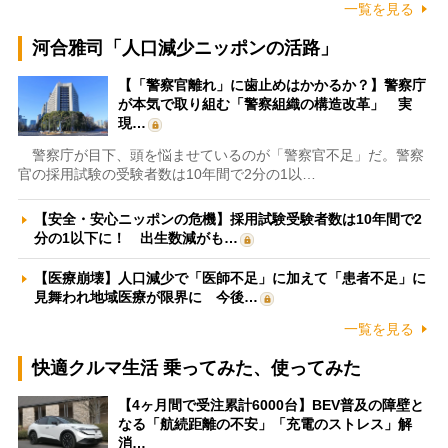
一覧を見る
河合雅司「人口減少ニッポンの活路」
【「警察官離れ」に歯止めはかかるか？】警察庁
が本気で取り組む「警察組織の構造改革」 実
現…
警察庁が目下、頭を悩ませているのが「警察官不足」だ。警察
官の採用試験の受験者数は10年間で2分の1以…
【安全・安心ニッポンの危機】採用試験受験者数は10年間で2
分の1以下に！ 出生数減がも…
【医療崩壊】人口減少で「医師不足」に加えて「患者不足」に
見舞われ地域医療が限界に 今後…
一覧を見る
快適クルマ生活 乗ってみた、使ってみた
【4ヶ月間で受注累計6000台】BEV普及の障壁と
なる「航続距離の不安」「充電のストレス」解
消…