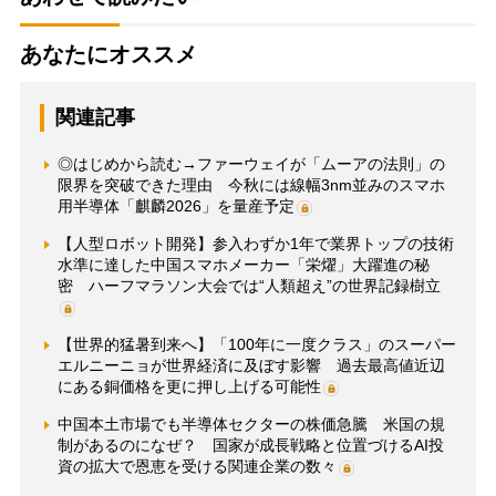
あなたにオススメ
関連記事
◎はじめから読む→ファーウェイが「ムーアの法則」の
限界を突破できた理由 今秋には線幅3nm並みのスマホ
用半導体「麒麟2026」を量産予定
【人型ロボット開発】参入わずか1年で業界トップの技術
水準に達した中国スマホメーカー「栄燿」大躍進の秘
密 ハーフマラソン大会では“人類超え”の世界記録樹立
【世界的猛暑到来へ】「100年に一度クラス」のスーパー
エルニーニョが世界経済に及ぼす影響 過去最高値近辺
にある銅価格を更に押し上げる可能性
中国本土市場でも半導体セクターの株価急騰 米国の規
制があるのになぜ？ 国家が成長戦略と位置づけるAI投
資の拡大で恩恵を受ける関連企業の数々