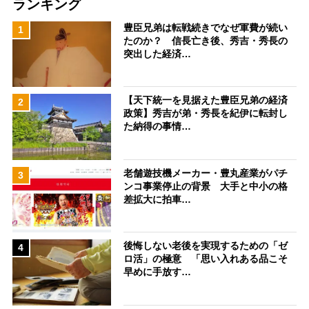
ランキング
豊臣兄弟は転戦続きでなぜ軍費が続い
1
たのか？ 信長亡き後、秀吉・秀長の
突出した経済…
【天下統一を見据えた豊臣兄弟の経済
2
政策】秀吉が弟・秀長を紀伊に転封し
た納得の事情…
老舗遊技機メーカー・豊丸産業がパチ
3
ンコ事業停止の背景 大手と中小の格
差拡大に拍車…
後悔しない老後を実現するための「ゼ
4
ロ活」の極意 「思い入れある品こそ
早めに手放す…