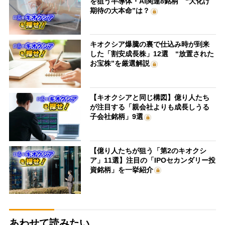
を狙う半導体・AI関連8銘柄 “大化け
期待の大本命”は？
キオクシア爆騰の裏で仕込み時が到来
した「割安成長株」12選 “放置された
お宝株”を厳選解説
【キオクシアと同じ構図】億り人たち
が注目する「親会社よりも成長しうる
子会社銘柄」9選
【億り人たちが狙う「第2のキオクシ
ア」11選】注目の「IPOセカンダリー投
資銘柄」を一挙紹介
あわせて読みたい