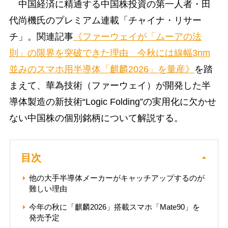
中国経済に精通する中国株投資の第一人者・田
代尚機氏のプレミアム連載「チャイナ・リサー
チ」。関連記事
《ファーウェイが「ムーアの法
則」の限界を突破できた理由 今秋には線幅3nm
並みのスマホ用半導体「麒麟2026」を量産》
を踏
まえて、華為技術（ファーウェイ）が開発した半
導体製造の新技術“Logic Folding”の実用化に欠かせ
ない中国株の個別銘柄について解説する。
目次
他の大手半導体メーカーがキャッチアップするのが
難しい理由
今年の秋に「麒麟2026」搭載スマホ「Mate90」を
発売予定