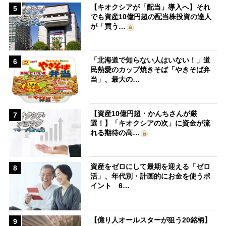
【キオクシアが「配当」導入へ】それ
5
でも資産10億円超の配当株投資の達人
が「買う…
「北海道で知らない人はいない！」道
6
民熱愛のカップ焼きそば「やきそば弁
当」、最大の…
【資産10億円超・かんちさんが厳
7
選！】「キオクシアの次」に資金が流
れる期待の高…
資産をゼロにして最期を迎える「ゼロ
8
活」、年代別・計画的にお金を使うポ
イント 6…
【億り人オールスターが狙う20銘柄】
9