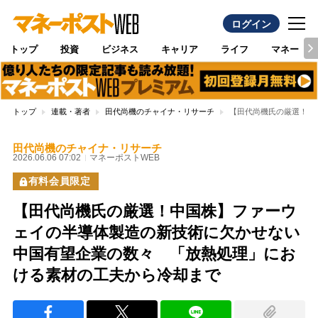
ログイン
トップ
投資
ビジネス
キャリア
ライフ
マネー
トップ
連載・著者
田代尚機のチャイナ・リサーチ
【田代尚機氏の厳選！中
田代尚機のチャイナ・リサーチ
2026.06.06 07:02
マネーポストWEB
有料会員限定
【田代尚機氏の厳選！中国株】ファーウ
ェイの半導体製造の新技術に欠かせない
中国有望企業の数々 「放熱処理」にお
ける素材の工夫から冷却まで