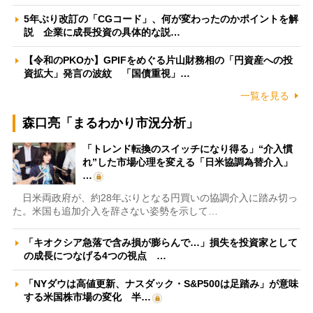
5年ぶり改訂の「CGコード」、何が変わったのかポイントを解
説 企業に成長投資の具体的な説…
【令和のPKOか】GPIFをめぐる片山財務相の「円資産への投
資拡大」発言の波紋 「国債重視」…
一覧を見る
森口亮「まるわかり市況分析」
「トレンド転換のスイッチになり得る」“介入慣
れ”した市場心理を変える「日米協調為替介入」
…
日米両政府が、約28年ぶりとなる円買いの協調介入に踏み切っ
た。米国も追加介入を辞さない姿勢を示して…
「キオクシア急落で含み損が膨らんで…」損失を投資家として
の成長につなげる4つの視点 …
「NYダウは高値更新、ナスダック・S&P500は足踏み」が意味
する米国株市場の変化 半…