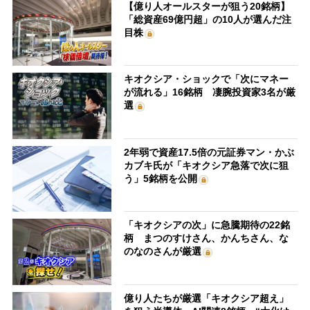
【億り人オールスターが狙う20銘柄】
「総資産69億円超」の10人が選んだ注
目株
キオクシア・ショックで「次にマネー
が流れる」16銘柄 凄腕投資家3名が厳
選
2年弱で資産17.5倍の元証券マン・かぶ
カブキ氏が「キオクシア急落で次に狙
う」5銘柄を公開
「キオクシアの次」に急騰期待の22銘
柄 まつのすけさん、かんちさん、な
のなのさんが厳選
億り人たちが厳選「キオクシア超え」