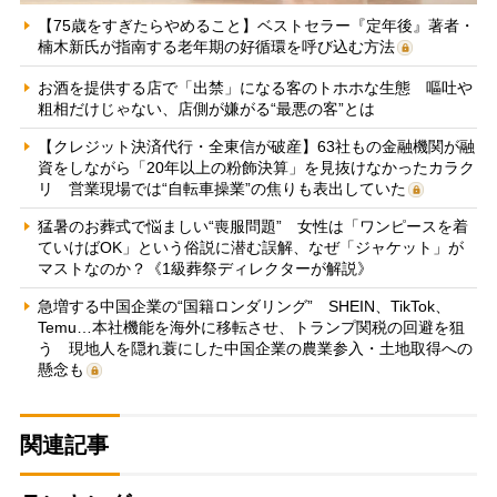
【75歳をすぎたらやめること】ベストセラー『定年後』著者・
楠木新氏が指南する老年期の好循環を呼び込む方法
お酒を提供する店で「出禁」になる客のトホホな生態 嘔吐や
粗相だけじゃない、店側が嫌がる“最悪の客”とは
【クレジット決済代行・全東信が破産】63社もの金融機関が融
資をしながら「20年以上の粉飾決算」を見抜けなかったカラク
リ 営業現場では“自転車操業”の焦りも表出していた
猛暑のお葬式で悩ましい“喪服問題” 女性は「ワンピースを着
ていけばOK」という俗説に潜む誤解、なぜ「ジャケット」が
マストなのか？《1級葬祭ディレクターが解説》
急増する中国企業の“国籍ロンダリング” SHEIN、TikTok、
Temu…本社機能を海外に移転させ、トランプ関税の回避を狙
う 現地人を隠れ蓑にした中国企業の農業参入・土地取得への
懸念も
関連記事