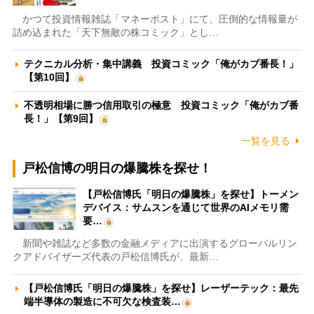
かつて投資情報雑誌「マネーポスト」にて、圧倒的な情報量が
詰め込まれた「天下無敵の株コミック」とし…
テクニカル分析・集中講義 投資コミック「俺がカブ番長！」
【第10回】
不透明相場に勝つ信用取引の極意 投資コミック「俺がカブ番
長！」【第9回】
一覧を見る
戸松信博の明日の爆騰株を探せ！
【戸松信博氏「明日の爆騰株」を探せ】トーメン
デバイス：サムスンを通じて世界のAIメモリ需
要…
新聞や雑誌など多数の金融メディアに出演するグローバルリン
クアドバイザーズ代表の戸松信博氏が、最新…
【戸松信博氏「明日の爆騰株」を探せ】レーザーテック：最先
端半導体の製造に不可欠な検査装…