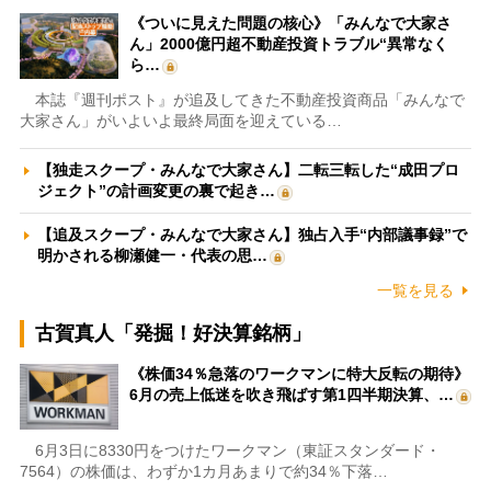
《ついに見えた問題の核心》「みんなで大家さ
ん」2000億円超不動産投資トラブル“異常なく
ら…
本誌『週刊ポスト』が追及してきた不動産投資商品「みんなで
大家さん」がいよいよ最終局面を迎えている…
【独走スクープ・みんなで大家さん】二転三転した“成田プロ
ジェクト”の計画変更の裏で起き…
【追及スクープ・みんなで大家さん】独占入手“内部議事録”で
明かされる柳瀬健一・代表の思…
一覧を見る
古賀真人「発掘！好決算銘柄」
《株価34％急落のワークマンに特大反転の期待》
6月の売上低迷を吹き飛ばす第1四半期決算、…
6月3日に8330円をつけたワークマン（東証スタンダード・
7564）の株価は、わずか1カ月あまりで約34％下落…