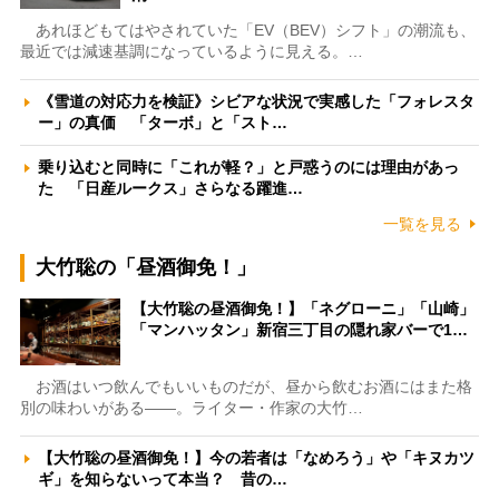
あれほどもてはやされていた「EV（BEV）シフト」の潮流も、
最近では減速基調になっているように見える。…
《雪道の対応力を検証》シビアな状況で実感した「フォレスタ
ー」の真価 「ターボ」と「スト…
乗り込むと同時に「これが軽？」と戸惑うのには理由があっ
た 「日産ルークス」さらなる躍進…
一覧を見る
大竹聡の「昼酒御免！」
【大竹聡の昼酒御免！】「ネグローニ」「山崎」
「マンハッタン」新宿三丁目の隠れ家バーで1…
お酒はいつ飲んでもいいものだが、昼から飲むお酒にはまた格
別の味わいがある――。ライター・作家の大竹…
【大竹聡の昼酒御免！】今の若者は「なめろう」や「キヌカツ
ギ」を知らないって本当？ 昔の…