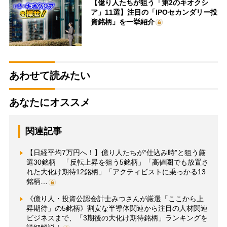
【億り人たちが狙う「第2のキオクシ
ア」11選】注目の「IPOセカンダリー投
資銘柄」を一挙紹介
あわせて読みたい
あなたにオススメ
関連記事
【日経平均7万円へ！】億り人たちが“仕込み時”と狙う厳
選30銘柄 「反転上昇を狙う5銘柄」「高値圏でも放置さ
れた大化け期待12銘柄」「アクティビストに乗っかる13
銘柄…
《億り人・投資公認会計士みつさんが厳選「ここから上
昇期待」の5銘柄》割安な半導体関連から注目の人材関連
ビジネスまで、「3期後の大化け期待銘柄」ランキングを