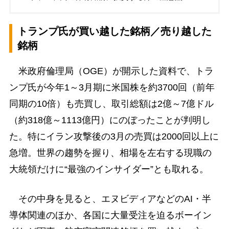
トランプ氏が買い越した銘柄／売り越した
銘柄
米政府倫理局（OGE）が開示した資料で、トラ
ンプ氏が今年1～3月期に米国株を約3700回（前年
同期の10倍）も売買し、取引総額は2億～7億ドル
（約318億～1113億円）にのぼったことが判明し
た。特にイラン攻撃後の3月の売買は2000回以上に
急増。世界の趨勢を握り、相場を左右する現職の
大統領だけに“最強のインサイダー”とも取れる。
その中身を見ると、エヌビディアなどのAI・半
導体関連のほか、各国に大量受注を迫るボーイン