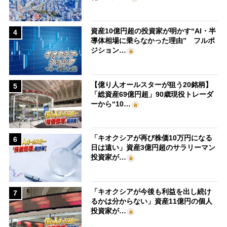
資産10億円超の投資家が明かす“AI・半
4
導体相場に乗らなかった理由” フルポ
ジション…
【億り人オールスターが狙う20銘柄】
5
「総資産69億円超」90歳現役トレーダ
ーから“10…
「キオクシアが再び株価10万円になる
6
日は遠い」資産3億円超のサラリーマン
投資家が…
「キオクシアが今後も利益を出し続け
7
るかは分からない」資産11億円の個人
投資家が…