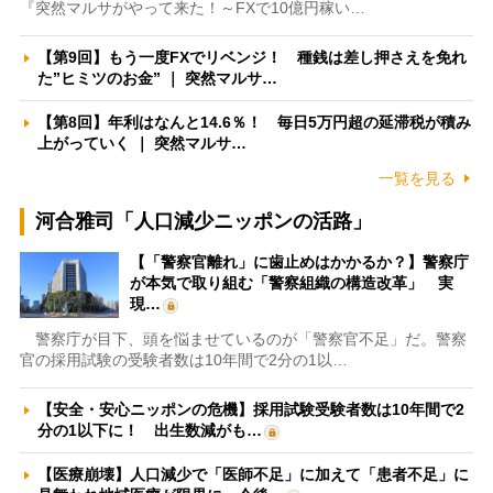
『突然マルサがやって来た！～FXで10億円稼い…
【第9回】もう一度FXでリベンジ！ 種銭は差し押さえを免れ
た”ヒミツのお金” ｜ 突然マルサ…
【第8回】年利はなんと14.6％！ 毎日5万円超の延滞税が積み
上がっていく ｜ 突然マルサ…
一覧を見る
河合雅司「人口減少ニッポンの活路」
【「警察官離れ」に歯止めはかかるか？】警察庁
が本気で取り組む「警察組織の構造改革」 実
現…
警察庁が目下、頭を悩ませているのが「警察官不足」だ。警察
官の採用試験の受験者数は10年間で2分の1以…
【安全・安心ニッポンの危機】採用試験受験者数は10年間で2
分の1以下に！ 出生数減がも…
【医療崩壊】人口減少で「医師不足」に加えて「患者不足」に