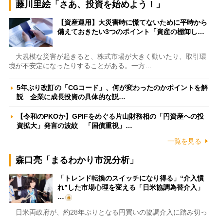
藤川里絵「さあ、投資を始めよう！」
【資産運用】大災害時に慌てないために平時から
備えておきたい3つのポイント「資産の棚卸し…
大規模な災害が起きると、株式市場が大きく動いたり、取引環
境が不安定になったりすることがある。一方…
5年ぶり改訂の「CGコード」、何が変わったのかポイントを解
説 企業に成長投資の具体的な説…
【令和のPKOか】GPIFをめぐる片山財務相の「円資産への投
資拡大」発言の波紋 「国債重視」…
一覧を見る
森口亮「まるわかり市況分析」
「トレンド転換のスイッチになり得る」“介入慣
れ”した市場心理を変える「日米協調為替介入」
…
日米両政府が、約28年ぶりとなる円買いの協調介入に踏み切っ