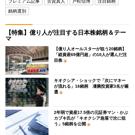
プレミアム記事
古賀真人
戸松信博
注目銘柄
銘柄選別
【特集】億り人が注目する日本株銘柄＆テー
マ
【億り人オールスターが狙う20銘柄】
「総資産69億円超」の10人が選んだ注
目株
キオクシア・ショックで「次にマネー
が流れる」16銘柄 凄腕投資家3名が厳
選
2年弱で資産17.5倍の元証券マン・かぶ
カブキ氏が「キオクシア急落で次に狙
う」5銘柄を公開