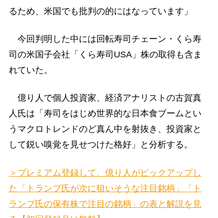
るため、米国でも批判の的にはなっています」
今回判明した中には回転寿司チェーン・くら寿
司の米国子会社「くら寿司USA」株の取得も含ま
れていた。
億り人で個人投資家、経済アナリストの古賀真
人氏は「寿司をはじめ世界的な日本食ブームとい
うマクロトレンドのど真ん中を射抜き、投資家と
して鋭い嗅覚を見せつけた格好」と分析する。
＞プレミアム登録して、億り人がピックアップし
た「トランプ氏が次に狙いそうな注目銘柄」「ト
ランプ氏の保有株で注目の銘柄」の表と解説を見