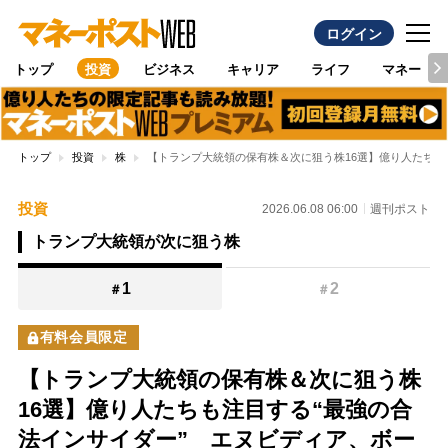
ログイン
トップ
投資
ビジネス
キャリア
ライフ
マネー
トップ
投資
株
【トランプ大統領の保有株＆次に狙う株16選】億り人たちも
投資
2026.06.08 06:00
週刊ポスト
トランプ大統領が次に狙う株
1
2
＃
＃
有料会員限定
【トランプ大統領の保有株＆次に狙う株
16選】億り人たちも注目する“最強の合
法インサイダー” エヌビディア、ボー