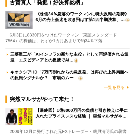
古賀真人「発掘！好決算銘柄」
《株価34％急落のワークマンに特大反転の期待》
6月の売上低迷を吹き飛ばす第1四半期決算、…
6月3日に8330円をつけたワークマン（東証スタンダード・
7564）の株価は、わずか1カ月あまりで約34％下落…
三菱重工が「AIインフラの新たな主役」として再評価される気
運 エヌビディアとの提携でAI…
キオクシアHD「7万円割れからの急反発」は再びの上昇局面へ
の反転シグナルか？ 市場のムー…
一覧を見る
突然マルサがやって来た！
【最終回】1億6000万円の負債と引き換えに手に
入れたプライスレスな経験 ｜ 突然マルサがや…
2009年12月に発行された元FXトレーダー・磯貝清明氏の著書