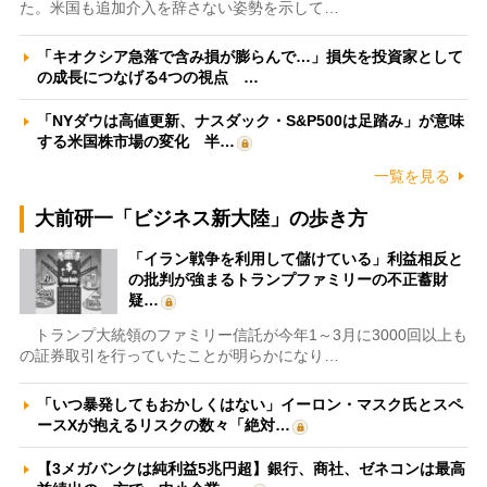
た。米国も追加介入を辞さない姿勢を示して…
「キオクシア急落で含み損が膨らんで…」損失を投資家として
の成長につなげる4つの視点 …
「NYダウは高値更新、ナスダック・S&P500は足踏み」が意味
する米国株市場の変化 半…
一覧を見る
大前研一「ビジネス新大陸」の歩き方
「イラン戦争を利用して儲けている」利益相反と
の批判が強まるトランプファミリーの不正蓄財
疑…
トランプ大統領のファミリー信託が今年1～3月に3000回以上も
の証券取引を行っていたことが明らかになり…
「いつ暴発してもおかしくはない」イーロン・マスク氏とスペ
ースXが抱えるリスクの数々「絶対…
【3メガバンクは純利益5兆円超】銀行、商社、ゼネコンは最高