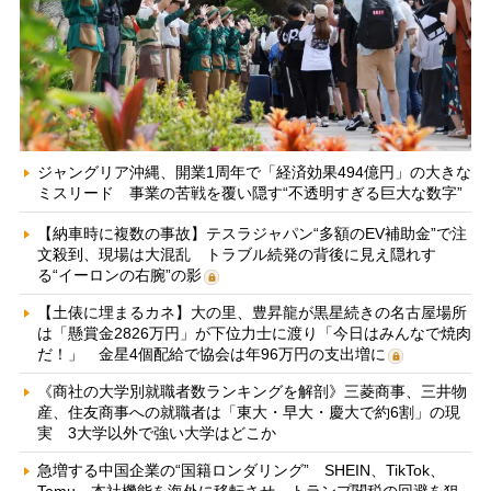
ジャングリア沖縄、開業1周年で「経済効果494億円」の大きな
ミスリード 事業の苦戦を覆い隠す“不透明すぎる巨大な数字”
【納車時に複数の事故】テスラジャパン“多額のEV補助金”で注
文殺到、現場は大混乱 トラブル続発の背後に見え隠れす
る“イーロンの右腕”の影
【土俵に埋まるカネ】大の里、豊昇龍が黒星続きの名古屋場所
は「懸賞金2826万円」が下位力士に渡り「今日はみんなで焼肉
だ！」 金星4個配給で協会は年96万円の支出増に
《商社の大学別就職者数ランキングを解剖》三菱商事、三井物
産、住友商事への就職者は「東大・早大・慶大で約6割」の現
実 3大学以外で強い大学はどこか
急増する中国企業の“国籍ロンダリング” SHEIN、TikTok、
Temu…本社機能を海外に移転させ、トランプ関税の回避を狙