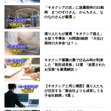
「キオクシアの次」に急騰期待の22銘
柄 まつのすけさん、かんちさん、な
のなのさんが厳選
億り人たちが厳選「キオクシア超え」
を狙う半導体・AI関連8銘柄 “大化け
期待の大本命”は？
キオクシア爆騰の裏で仕込み時が到来
した「割安成長株」12選 “放置された
お宝株”を厳選解説
【キオクシアと同じ構図】億り人たち
が注目する「親会社よりも成長しうる
子会社銘柄」9選