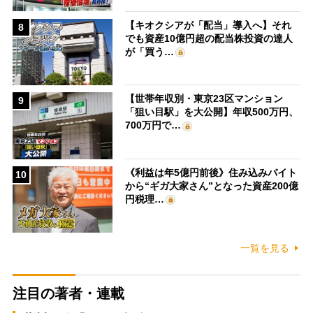
【キオクシアが「配当」導入へ】それ
8
でも資産10億円超の配当株投資の達人
が「買う…
【世帯年収別・東京23区マンション
9
「狙い目駅」を大公開】年収500万円、
700万円で…
《利益は年5億円前後》住み込みバイト
10
から“ギガ大家さん”となった資産200億
円税理…
一覧を見る
注目の著者・連載