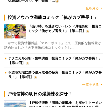
益続出の一方で、中小企業・…
一覧を見る
投資ノウハウ満載コミック「俺がカブ番長！」
「売り時」を逃さないトレンド見極め術 投資コ
ミック「俺がカブ番長！」【第11回】
かつて投資情報雑誌「マネーポスト」にて、圧倒的な情報量が
詰め込まれた「天下無敵の株コミック」とし…
テクニカル分析・集中講義 投資コミック「俺がカブ番長！」
【第10回】
不透明相場に勝つ信用取引の極意 投資コミック「俺がカブ番
長！」【第9回】
一覧を見る
戸松信博の明日の爆騰株を探せ！
【戸松信博氏「明日の爆騰株」を探せ】トーメン