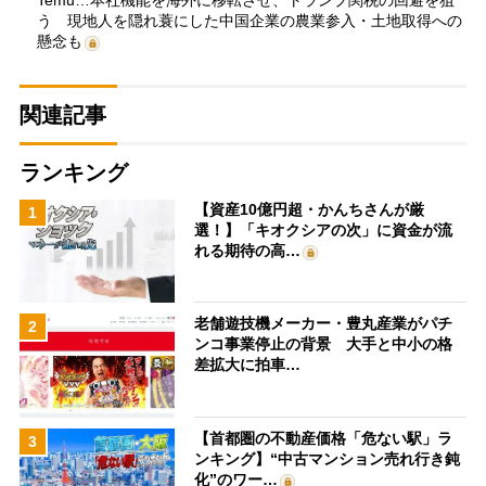
う 現地人を隠れ蓑にした中国企業の農業参入・土地取得への
懸念も
関連記事
ランキング
【資産10億円超・かんちさんが厳
1
選！】「キオクシアの次」に資金が流
れる期待の高…
老舗遊技機メーカー・豊丸産業がパチ
2
ンコ事業停止の背景 大手と中小の格
差拡大に拍車…
【首都圏の不動産価格「危ない駅」ラ
3
ンキング】“中古マンション売れ行き鈍
化”のワー…