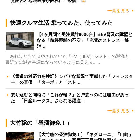
見舞われ地域医療が限界に 今後…
一覧を見る
快適クルマ生活 乗ってみた、使ってみた
【4ヶ月間で受注累計6000台】BEV普及の障壁と
なる「航続距離の不安」「充電のストレス」解
消…
あれほどもてはやされていた「EV（BEV）シフト」の潮流も、
最近では減速基調になっているように見える。…
《雪道の対応力を検証》シビアな状況で実感した「フォレスタ
ー」の真価 「ターボ」と「スト…
乗り込むと同時に「これが軽？」と戸惑うのには理由があっ
た 「日産ルークス」さらなる躍進…
一覧を見る
大竹聡の「昼酒御免！」
【大竹聡の昼酒御免！】「ネグローニ」「山崎」