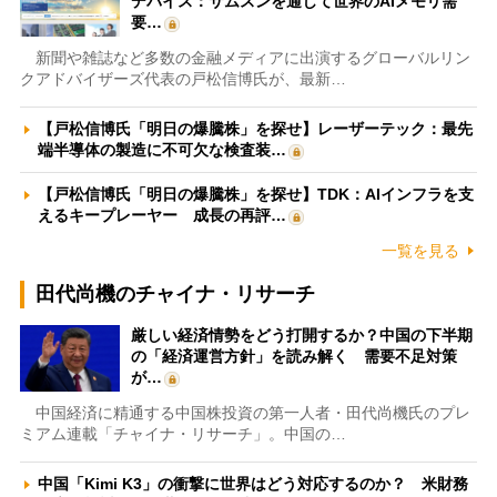
デバイス：サムスンを通じて世界のAIメモリ需
要…
新聞や雑誌など多数の金融メディアに出演するグローバルリン
クアドバイザーズ代表の戸松信博氏が、最新…
【戸松信博氏「明日の爆騰株」を探せ】レーザーテック：最先
端半導体の製造に不可欠な検査装…
【戸松信博氏「明日の爆騰株」を探せ】TDK：AIインフラを支
えるキープレーヤー 成長の再評…
一覧を見る
田代尚機のチャイナ・リサーチ
厳しい経済情勢をどう打開するか？中国の下半期
の「経済運営方針」を読み解く 需要不足対策
が…
中国経済に精通する中国株投資の第一人者・田代尚機氏のプレ
ミアム連載「チャイナ・リサーチ」。中国の…
中国「Kimi K3」の衝撃に世界はどう対応するのか？ 米財務