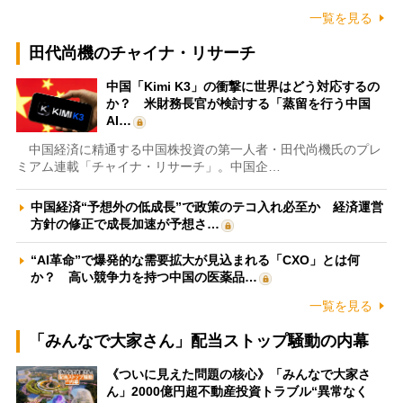
一覧を見る
田代尚機のチャイナ・リサーチ
中国「Kimi K3」の衝撃に世界はどう対応するの
か？ 米財務長官が検討する「蒸留を行う中国
AI…
中国経済に精通する中国株投資の第一人者・田代尚機氏のプレ
ミアム連載「チャイナ・リサーチ」。中国企…
中国経済“予想外の低成長”で政策のテコ入れ必至か 経済運営
方針の修正で成長加速が予想さ…
“AI革命”で爆発的な需要拡大が見込まれる「CXO」とは何
か？ 高い競争力を持つ中国の医薬品…
一覧を見る
「みんなで大家さん」配当ストップ騒動の内幕
《ついに見えた問題の核心》「みんなで大家さ
ん」2000億円超不動産投資トラブル“異常なく