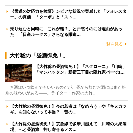
《雪道の対応力を検証》シビアな状況で実感した「フォレスタ
ー」の真価 「ターボ」と「スト…
乗り込むと同時に「これが軽？」と戸惑うのには理由があっ
た 「日産ルークス」さらなる躍進…
一覧を見る
大竹聡の「昼酒御免！」
【大竹聡の昼酒御免！】「ネグローニ」「山崎」
「マンハッタン」新宿三丁目の隠れ家バーで1…
お酒はいつ飲んでもいいものだが、昼から飲むお酒にはまた格
別の味わいがある――。ライター・作家の大竹…
【大竹聡の昼酒御免！】今の若者は「なめろう」や「キヌカツ
ギ」を知らないって本当？ 昔の…
【大竹聡の昼酒御免！】京急線で多摩川越えて「川崎の大衆酒
場」へと昼酒旅 押し寄せるノス…