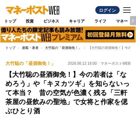
ログイン
トップ
投資
ビジネス
キャリア
ライフ
マネー
トップ
連載・著者
大竹聡の「昼酒御免！」
【大竹聡の昼酒御免！】今の若
大竹聡の「昼酒御免！」
2026.06.12 16:00
マネーポストWEB
【大竹聡の昼酒御免！】今の若者は「な
めろう」や「キヌカツギ」を知らないっ
て本当？ 昔の空気が色濃く残る「三軒
茶屋の昼飲みの聖地」で女将と作家を偲
ぶひとり酒
Loaded
:
100.00%
/
Unmute