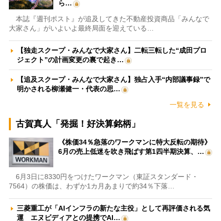
ら…
本誌『週刊ポスト』が追及してきた不動産投資商品「みんなで
大家さん」がいよいよ最終局面を迎えている…
【独走スクープ・みんなで大家さん】二転三転した“成田プロ
ジェクト”の計画変更の裏で起き…
【追及スクープ・みんなで大家さん】独占入手“内部議事録”で
明かされる柳瀬健一・代表の思…
一覧を見る
古賀真人「発掘！好決算銘柄」
《株価34％急落のワークマンに特大反転の期待》
6月の売上低迷を吹き飛ばす第1四半期決算、…
6月3日に8330円をつけたワークマン（東証スタンダード・
7564）の株価は、わずか1カ月あまりで約34％下落…
三菱重工が「AIインフラの新たな主役」として再評価される気
運 エヌビディアとの提携でAI…