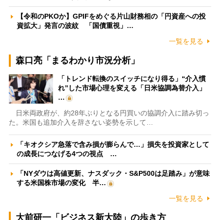
【令和のPKOか】GPIFをめぐる片山財務相の「円資産への投
資拡大」発言の波紋 「国債重視」…
一覧を見る
森口亮「まるわかり市況分析」
「トレンド転換のスイッチになり得る」“介入慣
れ”した市場心理を変える「日米協調為替介入」
…
日米両政府が、約28年ぶりとなる円買いの協調介入に踏み切っ
た。米国も追加介入を辞さない姿勢を示して…
「キオクシア急落で含み損が膨らんで…」損失を投資家として
の成長につなげる4つの視点 …
「NYダウは高値更新、ナスダック・S&P500は足踏み」が意味
する米国株市場の変化 半…
一覧を見る
大前研一「ビジネス新大陸」の歩き方