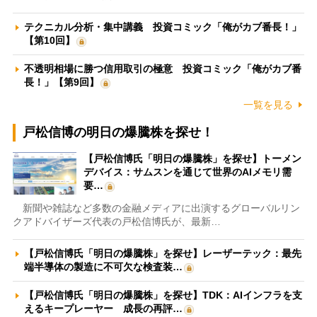
テクニカル分析・集中講義 投資コミック「俺がカブ番長！」
【第10回】
不透明相場に勝つ信用取引の極意 投資コミック「俺がカブ番
長！」【第9回】
一覧を見る
戸松信博の明日の爆騰株を探せ！
【戸松信博氏「明日の爆騰株」を探せ】トーメン
デバイス：サムスンを通じて世界のAIメモリ需
要…
新聞や雑誌など多数の金融メディアに出演するグローバルリン
クアドバイザーズ代表の戸松信博氏が、最新…
【戸松信博氏「明日の爆騰株」を探せ】レーザーテック：最先
端半導体の製造に不可欠な検査装…
【戸松信博氏「明日の爆騰株」を探せ】TDK：AIインフラを支
えるキープレーヤー 成長の再評…