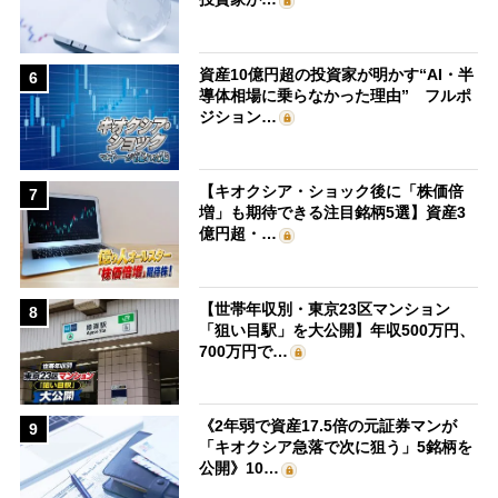
資産10億円超の投資家が明かす“AI・半
6
導体相場に乗らなかった理由” フルポ
ジション…
【キオクシア・ショック後に「株価倍
7
増」も期待できる注目銘柄5選】資産3
億円超・…
【世帯年収別・東京23区マンション
8
「狙い目駅」を大公開】年収500万円、
700万円で…
《2年弱で資産17.5倍の元証券マンが
9
「キオクシア急落で次に狙う」5銘柄を
公開》10…