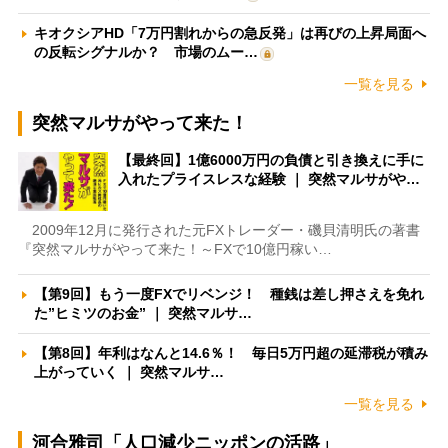
キオクシアHD「7万円割れからの急反発」は再びの上昇局面へ
の反転シグナルか？ 市場のムー…
一覧を見る
突然マルサがやって来た！
【最終回】1億6000万円の負債と引き換えに手に
入れたプライスレスな経験 ｜ 突然マルサがや…
2009年12月に発行された元FXトレーダー・磯貝清明氏の著書
『突然マルサがやって来た！～FXで10億円稼い…
【第9回】もう一度FXでリベンジ！ 種銭は差し押さえを免れ
た”ヒミツのお金” ｜ 突然マルサ…
【第8回】年利はなんと14.6％！ 毎日5万円超の延滞税が積み
上がっていく ｜ 突然マルサ…
一覧を見る
河合雅司「人口減少ニッポンの活路」