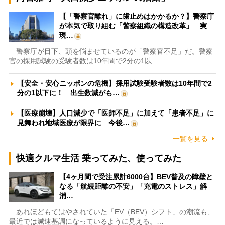
【「警察官離れ」に歯止めはかかるか？】警察庁
が本気で取り組む「警察組織の構造改革」 実
現…
警察庁が目下、頭を悩ませているのが「警察官不足」だ。警察
官の採用試験の受験者数は10年間で2分の1以…
【安全・安心ニッポンの危機】採用試験受験者数は10年間で2
分の1以下に！ 出生数減がも…
【医療崩壊】人口減少で「医師不足」に加えて「患者不足」に
見舞われ地域医療が限界に 今後…
一覧を見る
快適クルマ生活 乗ってみた、使ってみた
【4ヶ月間で受注累計6000台】BEV普及の障壁と
なる「航続距離の不安」「充電のストレス」解
消…
あれほどもてはやされていた「EV（BEV）シフト」の潮流も、
最近では減速基調になっているように見える。…