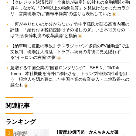
【クレジット決済代行・全東信が破産】63社もの金融機関が融
資をしながら「20年以上の粉飾決算」を見抜けなかったカラク
リ 営業現場では“自転車操業”の焦りも表出していた
「何がやりたいのか分からない」竹中平蔵氏が語る高市内閣の
評価 「給付付き税額控除はその場しのぎ」いま不可欠なの
は“社会保障制度の改革議論”と指摘
【納車時に複数の事故】テスラジャパン“多額のEV補助金”で注
文殺到、現場は大混乱 トラブル続発の背後に見え隠れす
る“イーロンの右腕”の影
急増する中国企業の“国籍ロンダリング” SHEIN、TikTok、
Temu…本社機能を海外に移転させ、トランプ関税の回避を狙
う 現地人を隠れ蓑にした中国企業の農業参入・土地取得への
懸念も
関連記事
ランキング
【資産10億円超・かんちさんが厳
1