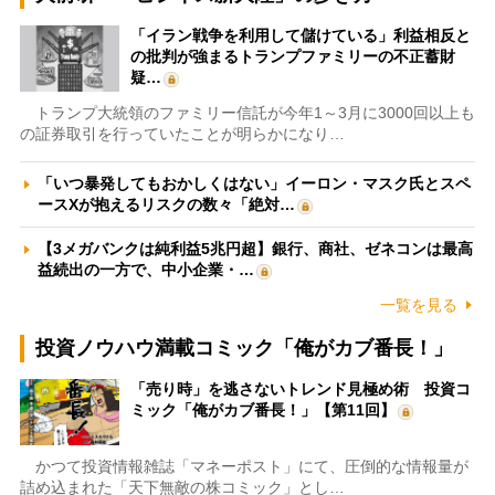
「イラン戦争を利用して儲けている」利益相反と
の批判が強まるトランプファミリーの不正蓄財
疑…
トランプ大統領のファミリー信託が今年1～3月に3000回以上も
の証券取引を行っていたことが明らかになり…
「いつ暴発してもおかしくはない」イーロン・マスク氏とスペ
ースXが抱えるリスクの数々「絶対…
【3メガバンクは純利益5兆円超】銀行、商社、ゼネコンは最高
益続出の一方で、中小企業・…
一覧を見る
投資ノウハウ満載コミック「俺がカブ番長！」
「売り時」を逃さないトレンド見極め術 投資コ
ミック「俺がカブ番長！」【第11回】
かつて投資情報雑誌「マネーポスト」にて、圧倒的な情報量が
詰め込まれた「天下無敵の株コミック」とし…