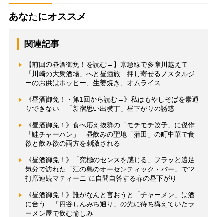
あなたにオススメ
関連記事
【前回の昼酒御免！を読む→】京急線で多摩川越えて
「川崎の大衆酒場」へと昼酒旅 押し寄せるノスタルジ
ーのお供はホッピー、生姜焼き、オムライス
《昼酒御免！・第1回から読む→》私はもやしそばを素通
りできない 「新宿思い出横丁」昼下がりの誘惑
《昼酒御免！》食べ応え抜群の「モチモチ餃子」に傑作
「鮭チャーハン」 昼飲みの聖地「蒲田」の町中華で食
欲と飲み欲の両方を刺激される
《昼酒御免！》「究極のセンスを感じる」フラッと遠足
気分で訪れた「江の島のオーセンティック・バー」で“2
打席連続マティーニ”に自問自答する春の昼下がり
《昼酒御免！》誰がなんと言おうと「チャーメン」は酒
に合う 「四谷しんみち通り」の先に待ち構えていたラ
ーメン屋で飲む愉しみ