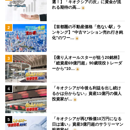
選！】「キオクシアの次」に資金が流
れる期待の高…
【首都圏の不動産価格「危ない駅」ラ
2
ンキング】“中古マンション売れ行き鈍
化”のワー…
【億り人オールスターが狙う20銘柄】
3
「総資産69億円超」90歳現役トレーダ
ーから“10…
「キオクシアが今後も利益を出し続け
4
るかは分からない」資産11億円の個人
投資家が…
「キオクシアが再び株価10万円になる
5
日は遠い」資産3億円超のサラリーマン
投資家が…