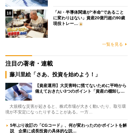
「AI・半導体関連が“本命”であること
10
に変わりはない」資産20億円超の90歳
現役トレー…
一覧を見る
注目の著者・連載
藤川里絵「さあ、投資を始めよう！」
【資産運用】大災害時に慌てないために平時から
備えておきたい3つのポイント「資産の棚卸し…
大規模な災害が起きると、株式市場が大きく動いたり、取引環
境が不安定になったりすることがある。一方…
5年ぶり改訂の「CGコード」、何が変わったのかポイントを解
説 企業に成長投資の具体的な説…