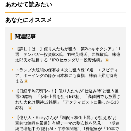
あわせて読みたい
あなたにオススメ
関連記事
【詳しくは…】億り人たちが狙う「第2のキオクシア」11
選 テンバガー投資家X氏、羽根英樹氏、西堀敬氏、株億
太郎氏が注目する「IPOセカンダリー投資銘柄」
トランプ大統領の保有株＆次に狙う株16選 エヌビディ
ア、ボーイングのほか日本株にも食指、株価上昇期待高
まる
【日経平均7万円へ！】億り人たちが“仕込み時”と狙う厳
選30銘柄 「反転上昇を狙う5銘柄」「高値圏でも放置さ
れた大化け期待12銘柄」「アクティビストに乗っかる13
銘柄…
【億り人・Rickyさんが「増配＋株価上昇」が狙える“お
宝株”3銘柄を厳選】有望テーマの割安株を発見！ 7期連
続で増配中の“隠れAI・半導体関連”、1株配当が「10年で