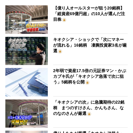
【億り人オールスターが狙う20銘柄】
「総資産69億円超」の10人が選んだ注
目株
キオクシア・ショックで「次にマネー
が流れる」16銘柄 凄腕投資家3名が厳
選
2年弱で資産17.5倍の元証券マン・かぶ
カブキ氏が「キオクシア急落で次に狙
う」5銘柄を公開
「キオクシアの次」に急騰期待の22銘
柄 まつのすけさん、かんちさん、な
のなのさんが厳選