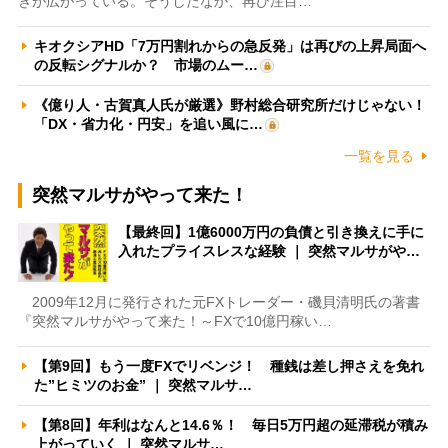
きが広がっている。そうしたなか、再び注目…
キオクシアHD「7万円割れからの急反発」は再びの上昇局面へ
の反転シグナルか？ 市場のムー…
《億り人・古賀真人氏が厳選》野村総合研究所だけじゃない！
「DX・省力化・円安」を追い風に…
一覧を見る
突然マルサがやって来た！
【最終回】1億6000万円の負債と引き換えに手に
入れたプライスレスな経験 ｜ 突然マルサがや…
2009年12月に発行された元FXトレーダー・磯貝清明氏の著書
『突然マルサがやって来た！～FXで10億円稼い…
【第9回】もう一度FXでリベンジ！ 種銭は差し押さえを免れ
た”ヒミツのお金” ｜ 突然マルサ…
【第8回】年利はなんと14.6％！ 毎日5万円超の延滞税が積み
上がっていく ｜ 突然マルサ…