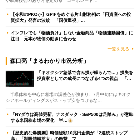
や取締役会のあり方を定める「コーポレート…
【令和のPKOか】GPIFをめぐる片山財務相の「円資産への投
資拡大」発言の波紋 「国債重視」…
インフレでも「物価負け」しない金融商品「物価連動国債」に
注目 元本が物価の動きに合わせ…
一覧を見る
森口亮「まるわかり市況分析」
「キオクシア急落で含み損が膨らんで…」損失を
投資家としての成長につなげる4つの視点 「…
半導体株を中心に相場の調整色が強まり、7月中旬にはキオク
シアホールディングスがストップ安をつけるな…
「NYダウは高値更新、ナスダック・S&P500は足踏み」が意味
する米国株市場の変化 半…
【歴史的な爆騰劇】時価総額10兆円企業が「2連続ストップ
高」「制限値幅拡大」の衝撃 フ…