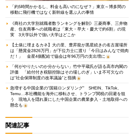
「約5時間かかるし、料金も高いのになぜ？」東京～博多間の
移動に飛行機ではなく新幹線を選ぶ人の事情
《商社の大学別就職者数ランキングを解剖》三菱商事、三井物
産、住友商事への就職者は「東大・早大・慶大で約6割」の現
実 3大学以外で強い大学はどこか
【土俵に埋まるカネ】大の里、豊昇龍が黒星続きの名古屋場所
は「懸賞金2826万円」が下位力士に渡り「今日はみんなで焼肉
だ！」 金星4個配給で協会は年96万円の支出増に
「何がやりたいのか分からない」竹中平蔵氏が語る高市内閣の
評価 「給付付き税額控除はその場しのぎ」いま不可欠なの
は“社会保障制度の改革議論”と指摘
急増する中国企業の“国籍ロンダリング” SHEIN、TikTok、
Temu…本社機能を海外に移転させ、トランプ関税の回避を狙
う 現地人を隠れ蓑にした中国企業の農業参入・土地取得への
懸念も
関連記事