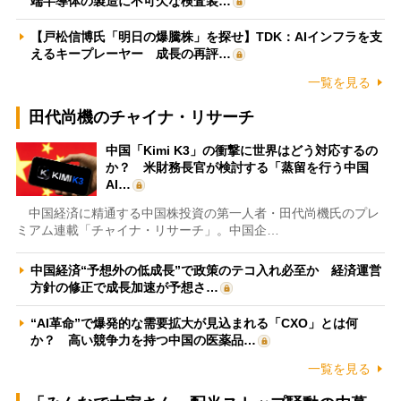
端半導体の製造に不可欠な検査装…
【戸松信博氏「明日の爆騰株」を探せ】TDK：AIインフラを支
えるキープレーヤー 成長の再評…
一覧を見る
田代尚機のチャイナ・リサーチ
中国「Kimi K3」の衝撃に世界はどう対応するの
か？ 米財務長官が検討する「蒸留を行う中国
AI…
中国経済に精通する中国株投資の第一人者・田代尚機氏のプレ
ミアム連載「チャイナ・リサーチ」。中国企…
中国経済“予想外の低成長”で政策のテコ入れ必至か 経済運営
方針の修正で成長加速が予想さ…
“AI革命”で爆発的な需要拡大が見込まれる「CXO」とは何
か？ 高い競争力を持つ中国の医薬品…
一覧を見る