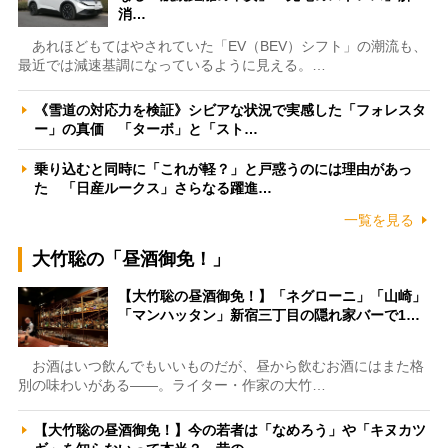
消…
あれほどもてはやされていた「EV（BEV）シフト」の潮流も、
最近では減速基調になっているように見える。…
《雪道の対応力を検証》シビアな状況で実感した「フォレスタ
ー」の真価 「ターボ」と「スト…
乗り込むと同時に「これが軽？」と戸惑うのには理由があっ
た 「日産ルークス」さらなる躍進…
一覧を見る
大竹聡の「昼酒御免！」
【大竹聡の昼酒御免！】「ネグローニ」「山崎」
「マンハッタン」新宿三丁目の隠れ家バーで1…
お酒はいつ飲んでもいいものだが、昼から飲むお酒にはまた格
別の味わいがある――。ライター・作家の大竹…
【大竹聡の昼酒御免！】今の若者は「なめろう」や「キヌカツ