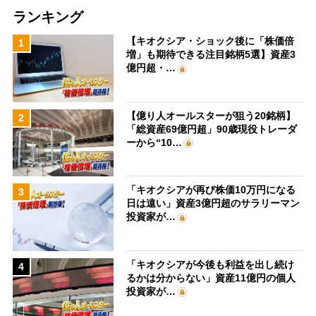
ランキング
【キオクシア・ショック後に「株価倍
1
増」も期待できる注目銘柄5選】資産3
億円超・…
【億り人オールスターが狙う20銘柄】
2
「総資産69億円超」90歳現役トレーダ
ーから“10…
「キオクシアが再び株価10万円になる
3
日は遠い」資産3億円超のサラリーマン
投資家が…
「キオクシアが今後も利益を出し続け
4
るかは分からない」資産11億円の個人
投資家が…