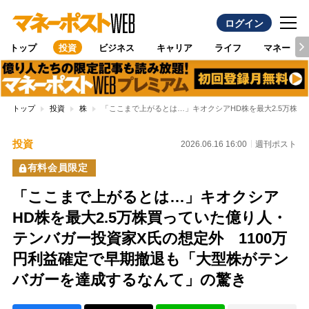
ログイン
トップ
投資
ビジネス
キャリア
ライフ
マネー
トップ
投資
株
「ここまで上がるとは…」キオクシアHD株を最大2.5万株
投資
2026.06.16 16:00
週刊ポスト
有料会員限定
「ここまで上がるとは…」キオクシア
HD株を最大2.5万株買っていた億り人・
テンバガー投資家X氏の想定外 1100万
円利益確定で早期撤退も「大型株がテン
バガーを達成するなんて」の驚き