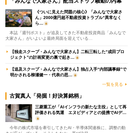
「みんなで大家さん」配当ストップ騒動の内幕
《ついに見えた問題の核心》「みんなで大家さ
ん」2000億円超不動産投資トラブル“異常なく
ら…
本誌『週刊ポスト』が追及してきた不動産投資商品「みんなで
大家さん」がいよいよ最終局面を迎えている…
【独走スクープ・みんなで大家さん】二転三転した“成田プロ
ジェクト”の計画変更の裏で起き…
【追及スクープ・みんなで大家さん】独占入手“内部議事録”で
明かされる柳瀬健一・代表の思…
一覧を見る
古賀真人「発掘！好決算銘柄」
三菱重工が「AIインフラの新たな主役」として再
評価される気運 エヌビディアとの提携でAIデ…
今年の株式市場を牽引してきたAI・半導体関連株に、調整の動