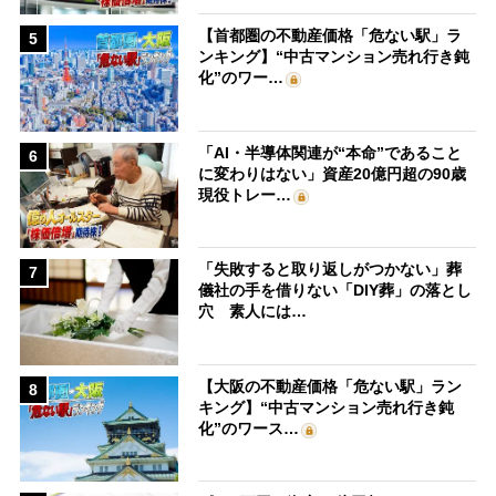
【首都圏の不動産価格「危ない駅」ラ
5
ンキング】“中古マンション売れ行き鈍
化”のワー…
「AI・半導体関連が“本命”であること
6
に変わりはない」資産20億円超の90歳
現役トレー…
「失敗すると取り返しがつかない」葬
7
儀社の手を借りない「DIY葬」の落とし
穴 素人には…
【大阪の不動産価格「危ない駅」ラン
8
キング】“中古マンション売れ行き鈍
化”のワース…