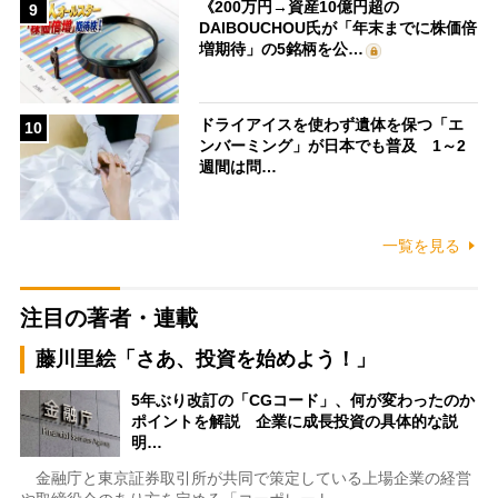
《200万円→資産10億円超の
9
DAIBOUCHOU氏が「年末までに株価倍
増期待」の5銘柄を公…
ドライアイスを使わず遺体を保つ「エ
10
ンバーミング」が日本でも普及 1～2
週間は問…
一覧を見る
注目の著者・連載
藤川里絵「さあ、投資を始めよう！」
5年ぶり改訂の「CGコード」、何が変わったのか
ポイントを解説 企業に成長投資の具体的な説
明…
金融庁と東京証券取引所が共同で策定している上場企業の経営