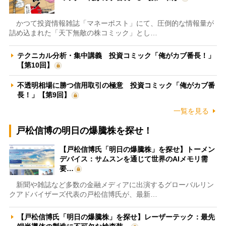
かつて投資情報雑誌「マネーポスト」にて、圧倒的な情報量が
詰め込まれた「天下無敵の株コミック」とし…
テクニカル分析・集中講義 投資コミック「俺がカブ番長！」
【第10回】
不透明相場に勝つ信用取引の極意 投資コミック「俺がカブ番
長！」【第9回】
一覧を見る
戸松信博の明日の爆騰株を探せ！
【戸松信博氏「明日の爆騰株」を探せ】トーメン
デバイス：サムスンを通じて世界のAIメモリ需
要…
新聞や雑誌など多数の金融メディアに出演するグローバルリン
クアドバイザーズ代表の戸松信博氏が、最新…
【戸松信博氏「明日の爆騰株」を探せ】レーザーテック：最先