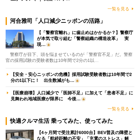
一覧を見る
河合雅司「人口減少ニッポンの活路」
【「警察官離れ」に歯止めはかかるか？】警察庁
が本気で取り組む「警察組織の構造改革」 実
現…
警察庁が目下、頭を悩ませているのが「警察官不足」だ。警察
官の採用試験の受験者数は10年間で2分の1以…
【安全・安心ニッポンの危機】採用試験受験者数は10年間で2
分の1以下に！ 出生数減がも…
【医療崩壊】人口減少で「医師不足」に加えて「患者不足」に
見舞われ地域医療が限界に 今後…
一覧を見る
快適クルマ生活 乗ってみた、使ってみた
【4ヶ月間で受注累計6000台】BEV普及の障壁と
なる「航続距離の不安」「充電のストレス」解