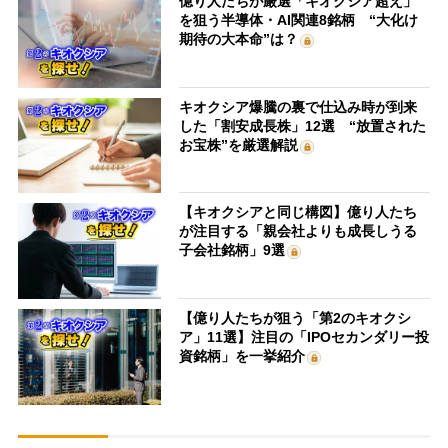
億り人たちが厳選「キオクシア超え」
を狙う半導体・AI関連8銘柄 “大化け
期待の大本命”は？
キオクシア爆騰の裏で仕込み時が到来
した「割安成長株」12選 “放置された
お宝株”を厳選解説
【キオクシアと同じ構図】億り人たち
が注目する「親会社よりも成長しうる
子会社銘柄」9選
【億り人たちが狙う「第2のキオクシ
ア」11選】注目の「IPOセカンダリー投
資銘柄」を一挙紹介