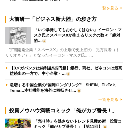
一覧を見る
大前研一「ビジネス新大陸」の歩き方
「いつ暴発してもおかしくはない」イーロン・マ
スク氏とスペースXが抱えるリスクの数々「絶対
的…
宇宙開発企業「スペースX」の上場で史上初の「兆万長者（ト
リリオネア）」となったイーロン・マスク氏。…
【3メガバンクは純利益5兆円超】銀行、商社、ゼネコンは最高
益続出の一方で、中小企業・…
急増する中国企業の“国籍ロンダリング” SHEIN、TikTok、
Temu…本社機能を海外に移転させ…
一覧を見る
投資ノウハウ満載コミック「俺がカブ番長！」
「売り時」を逃さないトレンド見極め術 投資コ
ミック「俺がカブ番長！」【第11回】