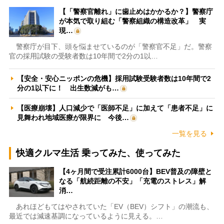
【「警察官離れ」に歯止めはかかるか？】警察庁
が本気で取り組む「警察組織の構造改革」 実
現…
警察庁が目下、頭を悩ませているのが「警察官不足」だ。警察
官の採用試験の受験者数は10年間で2分の1以…
【安全・安心ニッポンの危機】採用試験受験者数は10年間で2
分の1以下に！ 出生数減がも…
【医療崩壊】人口減少で「医師不足」に加えて「患者不足」に
見舞われ地域医療が限界に 今後…
一覧を見る
快適クルマ生活 乗ってみた、使ってみた
【4ヶ月間で受注累計6000台】BEV普及の障壁と
なる「航続距離の不安」「充電のストレス」解
消…
あれほどもてはやされていた「EV（BEV）シフト」の潮流も、
最近では減速基調になっているように見える。…