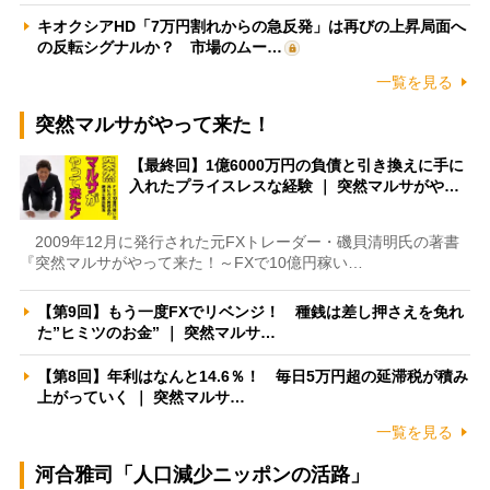
キオクシアHD「7万円割れからの急反発」は再びの上昇局面へ
の反転シグナルか？ 市場のムー…
一覧を見る
突然マルサがやって来た！
【最終回】1億6000万円の負債と引き換えに手に
入れたプライスレスな経験 ｜ 突然マルサがや…
2009年12月に発行された元FXトレーダー・磯貝清明氏の著書
『突然マルサがやって来た！～FXで10億円稼い…
【第9回】もう一度FXでリベンジ！ 種銭は差し押さえを免れ
た”ヒミツのお金” ｜ 突然マルサ…
【第8回】年利はなんと14.6％！ 毎日5万円超の延滞税が積み
上がっていく ｜ 突然マルサ…
一覧を見る
河合雅司「人口減少ニッポンの活路」