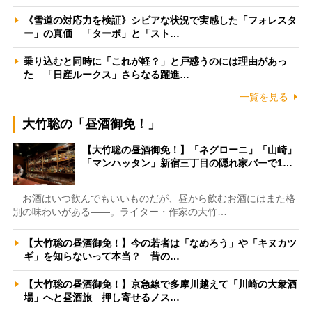
《雪道の対応力を検証》シビアな状況で実感した「フォレスタ
ー」の真価 「ターボ」と「スト…
乗り込むと同時に「これが軽？」と戸惑うのには理由があっ
た 「日産ルークス」さらなる躍進…
一覧を見る
大竹聡の「昼酒御免！」
【大竹聡の昼酒御免！】「ネグローニ」「山崎」
「マンハッタン」新宿三丁目の隠れ家バーで1…
お酒はいつ飲んでもいいものだが、昼から飲むお酒にはまた格
別の味わいがある――。ライター・作家の大竹…
【大竹聡の昼酒御免！】今の若者は「なめろう」や「キヌカツ
ギ」を知らないって本当？ 昔の…
【大竹聡の昼酒御免！】京急線で多摩川越えて「川崎の大衆酒
場」へと昼酒旅 押し寄せるノス…