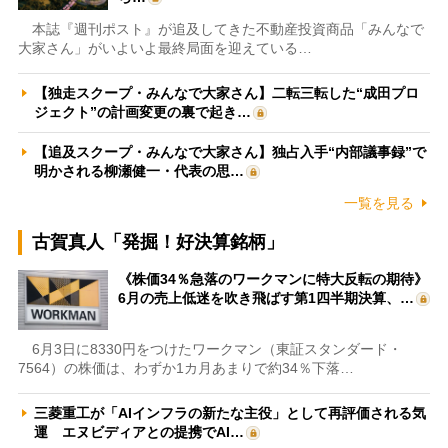
本誌『週刊ポスト』が追及してきた不動産投資商品「みんなで
大家さん」がいよいよ最終局面を迎えている…
【独走スクープ・みんなで大家さん】二転三転した“成田プロ
ジェクト”の計画変更の裏で起き…
【追及スクープ・みんなで大家さん】独占入手“内部議事録”で
明かされる柳瀬健一・代表の思…
一覧を見る
古賀真人「発掘！好決算銘柄」
《株価34％急落のワークマンに特大反転の期待》
6月の売上低迷を吹き飛ばす第1四半期決算、…
6月3日に8330円をつけたワークマン（東証スタンダード・
7564）の株価は、わずか1カ月あまりで約34％下落…
三菱重工が「AIインフラの新たな主役」として再評価される気
運 エヌビディアとの提携でAI…