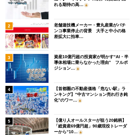
れる期待の高…
老舗遊技機メーカー・豊丸産業がパチ
2
ンコ事業停止の背景 大手と中小の格
差拡大に拍車…
資産10億円超の投資家が明かす“AI・半
3
導体相場に乗らなかった理由” フルポ
ジション…
【首都圏の不動産価格「危ない駅」ラ
4
ンキング】“中古マンション売れ行き鈍
化”のワー…
【億り人オールスターが狙う20銘柄】
5
「総資産69億円超」90歳現役トレーダ
ーから“10…