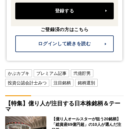
登録する
ご登録済の方はこちら
ログインして続きを読む
かぶカブキ
プレミアム記事
弐億貯男
投資公認会計士みつ
注目銘柄
銘柄選別
【特集】億り人が注目する日本株銘柄＆テー
マ
【億り人オールスターが狙う20銘柄】
「総資産69億円超」の10人が選んだ注