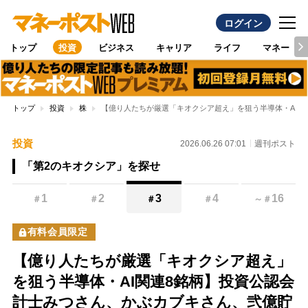
ログイン
トップ
投資
ビジネス
キャリア
ライフ
マネー
トップ
投資
株
【億り人たちが厳選「キオクシア超え」を狙う半導体・AI関
投資
2026.06.26 07:01
週刊ポスト
「第2のキオクシア」を探せ
1
2
3
4
16
＃
＃
＃
＃
～
＃
有料会員限定
【億り人たちが厳選「キオクシア超え」
を狙う半導体・AI関連8銘柄】投資公認会
計士みつさん、かぶカブキさん、弐億貯