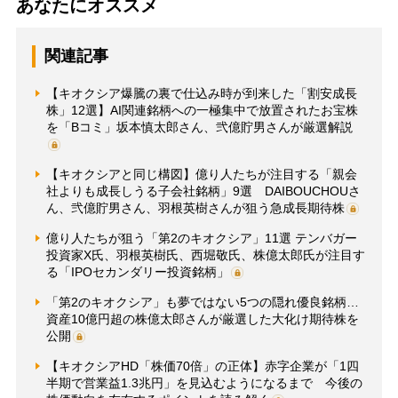
あなたにオススメ
関連記事
【キオクシア爆騰の裏で仕込み時が到来した「割安成長
株」12選】AI関連銘柄への一極集中で放置されたお宝株
を「Bコミ」坂本慎太郎さん、弐億貯男さんが厳選解説
【キオクシアと同じ構図】億り人たちが注目する「親会
社よりも成長しうる子会社銘柄」9選 DAIBOUCHOUさ
ん、弐億貯男さん、羽根英樹さんが狙う急成長期待株
億り人たちが狙う「第2のキオクシア」11選 テンバガー
投資家X氏、羽根英樹氏、西堀敬氏、株億太郎氏が注目す
る「IPOセカンダリー投資銘柄」
「第2のキオクシア」も夢ではない5つの隠れ優良銘柄…
資産10億円超の株億太郎さんが厳選した大化け期待株を
公開
【キオクシアHD「株価70倍」の正体】赤字企業が「1四
半期で営業益1.3兆円」を見込むようになるまで 今後の