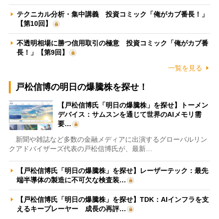
テクニカル分析・集中講義 投資コミック「俺がカブ番長！」
【第10回】
不透明相場に勝つ信用取引の極意 投資コミック「俺がカブ番
長！」【第9回】
一覧を見る
戸松信博の明日の爆騰株を探せ！
【戸松信博氏「明日の爆騰株」を探せ】トーメン
デバイス：サムスンを通じて世界のAIメモリ需
要…
新聞や雑誌など多数の金融メディアに出演するグローバルリン
クアドバイザーズ代表の戸松信博氏が、最新…
【戸松信博氏「明日の爆騰株」を探せ】レーザーテック：最先
端半導体の製造に不可欠な検査装…
【戸松信博氏「明日の爆騰株」を探せ】TDK：AIインフラを支
えるキープレーヤー 成長の再評…