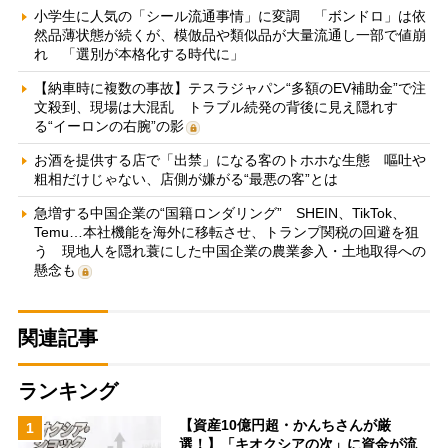
小学生に人気の「シール流通事情」に変調 「ボンドロ」は依
然品薄状態が続くが、模倣品や類似品が大量流通し一部で値崩
れ 「選別が本格化する時代に」
【納車時に複数の事故】テスラジャパン“多額のEV補助金”で注
文殺到、現場は大混乱 トラブル続発の背後に見え隠れす
る“イーロンの右腕”の影
お酒を提供する店で「出禁」になる客のトホホな生態 嘔吐や
粗相だけじゃない、店側が嫌がる“最悪の客”とは
急増する中国企業の“国籍ロンダリング” SHEIN、TikTok、
Temu…本社機能を海外に移転させ、トランプ関税の回避を狙
う 現地人を隠れ蓑にした中国企業の農業参入・土地取得への
懸念も
関連記事
ランキング
【資産10億円超・かんちさんが厳
1
選！】「キオクシアの次」に資金が流