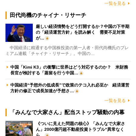
一覧を見る
田代尚機のチャイナ・リサーチ
厳しい経済情勢をどう打開するか？中国の下半期
の「経済運営方針」を読み解く 需要不足対策
が…
中国経済に精通する中国株投資の第一人者・田代尚機氏のプレ
ミアム連載「チャイナ・リサーチ」。中国の…
中国「Kimi K3」の衝撃に世界はどう対応するのか？ 米財務
長官が検討する「蒸留を行う中国…
中国経済“予想外の低成長”で政策のテコ入れ必至か 経済運営
方針の修正で成長加速が予想さ…
一覧を見る
「みんなで大家さん」配当ストップ騒動の内幕
《ついに見えた問題の核心》「みんなで大家さ
ん」2000億円超不動産投資トラブル“異常なく
ら…