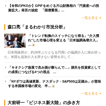
【令和のPKOか】GPIFをめぐる片山財務相の「円資産への投
資拡大」発言の波紋 「国債重視」…
一覧を見る
森口亮「まるわかり市況分析」
「トレンド転換のスイッチになり得る」“介入慣
れ”した市場心理を変える「日米協調為替介入」
…
日米両政府が、約28年ぶりとなる円買いの協調介入に踏み切っ
た。米国も追加介入を辞さない姿勢を示して…
「キオクシア急落で含み損が膨らんで…」損失を投資家として
の成長につなげる4つの視点 …
「NYダウは高値更新、ナスダック・S&P500は足踏み」が意味
する米国株市場の変化 半…
一覧を見る
大前研一「ビジネス新大陸」の歩き方