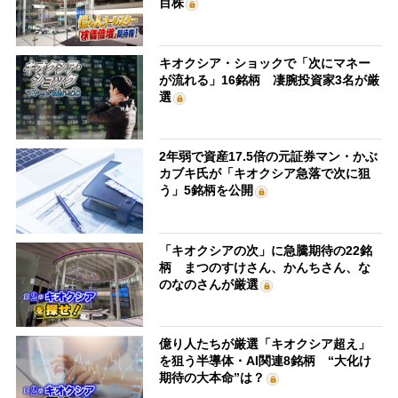
目株
キオクシア・ショックで「次にマネー
が流れる」16銘柄 凄腕投資家3名が厳
選
2年弱で資産17.5倍の元証券マン・かぶ
カブキ氏が「キオクシア急落で次に狙
う」5銘柄を公開
「キオクシアの次」に急騰期待の22銘
柄 まつのすけさん、かんちさん、な
のなのさんが厳選
億り人たちが厳選「キオクシア超え」
を狙う半導体・AI関連8銘柄 “大化け
期待の大本命”は？