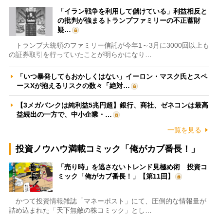
「イラン戦争を利用して儲けている」利益相反と
の批判が強まるトランプファミリーの不正蓄財
疑…
トランプ大統領のファミリー信託が今年1～3月に3000回以上も
の証券取引を行っていたことが明らかになり…
「いつ暴発してもおかしくはない」イーロン・マスク氏とスペ
ースXが抱えるリスクの数々「絶対…
【3メガバンクは純利益5兆円超】銀行、商社、ゼネコンは最高
益続出の一方で、中小企業・…
一覧を見る
投資ノウハウ満載コミック「俺がカブ番長！」
「売り時」を逃さないトレンド見極め術 投資コ
ミック「俺がカブ番長！」【第11回】
かつて投資情報雑誌「マネーポスト」にて、圧倒的な情報量が
詰め込まれた「天下無敵の株コミック」とし…