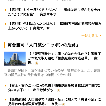
【第9回】もう一度FXでリベンジ！ 種銭は差し押さえを免れ
た”ヒミツのお金” ｜ 突然マルサ…
【第8回】年利はなんと14.6％！ 毎日5万円超の延滞税が積み
上がっていく ｜ 突然マルサ…
一覧を見る
河合雅司「人口減少ニッポンの活路」
【「警察官離れ」に歯止めはかかるか？】警察庁
が本気で取り組む「警察組織の構造改革」 実
現…
警察庁が目下、頭を悩ませているのが「警察官不足」だ。警察
官の採用試験の受験者数は10年間で2分の1以…
【安全・安心ニッポンの危機】採用試験受験者数は10年間で2
分の1以下に！ 出生数減がも…
【医療崩壊】人口減少で「医師不足」に加えて「患者不足」に
見舞われ地域医療が限界に 今後…