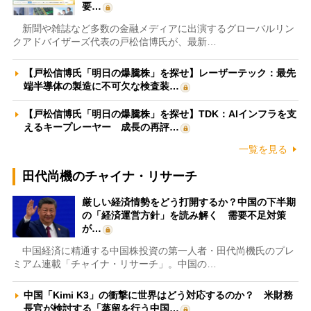
要…
新聞や雑誌など多数の金融メディアに出演するグローバルリン
クアドバイザーズ代表の戸松信博氏が、最新…
【戸松信博氏「明日の爆騰株」を探せ】レーザーテック：最先
端半導体の製造に不可欠な検査装…
【戸松信博氏「明日の爆騰株」を探せ】TDK：AIインフラを支
えるキープレーヤー 成長の再評…
一覧を見る
田代尚機のチャイナ・リサーチ
厳しい経済情勢をどう打開するか？中国の下半期
の「経済運営方針」を読み解く 需要不足対策
が…
中国経済に精通する中国株投資の第一人者・田代尚機氏のプレ
ミアム連載「チャイナ・リサーチ」。中国の…
中国「Kimi K3」の衝撃に世界はどう対応するのか？ 米財務
長官が検討する「蒸留を行う中国…