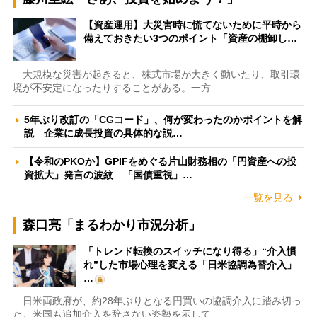
【資産運用】大災害時に慌てないために平時から
備えておきたい3つのポイント「資産の棚卸し…
大規模な災害が起きると、株式市場が大きく動いたり、取引環
境が不安定になったりすることがある。一方…
5年ぶり改訂の「CGコード」、何が変わったのかポイントを解
説 企業に成長投資の具体的な説…
【令和のPKOか】GPIFをめぐる片山財務相の「円資産への投
資拡大」発言の波紋 「国債重視」…
一覧を見る
森口亮「まるわかり市況分析」
「トレンド転換のスイッチになり得る」“介入慣
れ”した市場心理を変える「日米協調為替介入」
…
日米両政府が、約28年ぶりとなる円買いの協調介入に踏み切っ
た。米国も追加介入を辞さない姿勢を示して…