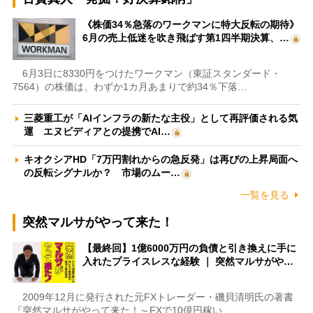
《株価34％急落のワークマンに特大反転の期待》
6月の売上低迷を吹き飛ばす第1四半期決算、…
6月3日に8330円をつけたワークマン（東証スタンダード・
7564）の株価は、わずか1カ月あまりで約34％下落…
三菱重工が「AIインフラの新たな主役」として再評価される気
運 エヌビディアとの提携でAI…
キオクシアHD「7万円割れからの急反発」は再びの上昇局面へ
の反転シグナルか？ 市場のムー…
一覧を見る
突然マルサがやって来た！
【最終回】1億6000万円の負債と引き換えに手に
入れたプライスレスな経験 ｜ 突然マルサがや…
2009年12月に発行された元FXトレーダー・磯貝清明氏の著書
『突然マルサがやって来た！～FXで10億円稼い…