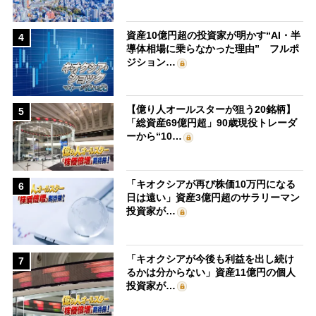
資産10億円超の投資家が明かす“AI・半
4
導体相場に乗らなかった理由” フルポ
ジション…
【億り人オールスターが狙う20銘柄】
5
「総資産69億円超」90歳現役トレーダ
ーから“10…
「キオクシアが再び株価10万円になる
6
日は遠い」資産3億円超のサラリーマン
投資家が…
「キオクシアが今後も利益を出し続け
7
るかは分からない」資産11億円の個人
投資家が…