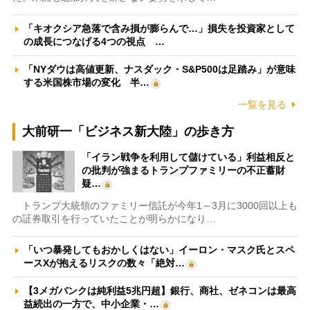
「キオクシア急落で含み損が膨らんで…」損失を投資家として
の成長につなげる4つの視点 …
「NYダウは高値更新、ナスダック・S&P500は足踏み」が意味
する米国株市場の変化 半…
一覧を見る
大前研一「ビジネス新大陸」の歩き方
「イラン戦争を利用して儲けている」利益相反と
の批判が強まるトランプファミリーの不正蓄財
疑…
トランプ大統領のファミリー信託が今年1～3月に3000回以上も
の証券取引を行っていたことが明らかになり…
「いつ暴発してもおかしくはない」イーロン・マスク氏とスペ
ースXが抱えるリスクの数々「絶対…
【3メガバンクは純利益5兆円超】銀行、商社、ゼネコンは最高
益続出の一方で、中小企業・…