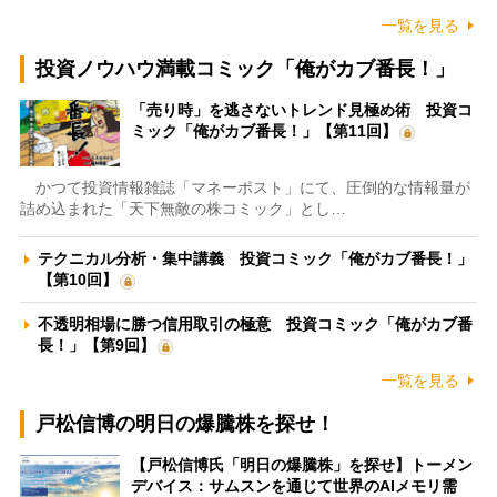
一覧を見る
投資ノウハウ満載コミック「俺がカブ番長！」
「売り時」を逃さないトレンド見極め術 投資コ
ミック「俺がカブ番長！」【第11回】
かつて投資情報雑誌「マネーポスト」にて、圧倒的な情報量が
詰め込まれた「天下無敵の株コミック」とし…
テクニカル分析・集中講義 投資コミック「俺がカブ番長！」
【第10回】
不透明相場に勝つ信用取引の極意 投資コミック「俺がカブ番
長！」【第9回】
一覧を見る
戸松信博の明日の爆騰株を探せ！
【戸松信博氏「明日の爆騰株」を探せ】トーメン
デバイス：サムスンを通じて世界のAIメモリ需