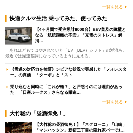
一覧を見る
快適クルマ生活 乗ってみた、使ってみた
【4ヶ月間で受注累計6000台】BEV普及の障壁と
なる「航続距離の不安」「充電のストレス」解
消…
あれほどもてはやされていた「EV（BEV）シフト」の潮流も、
最近では減速基調になっているように見える。…
《雪道の対応力を検証》シビアな状況で実感した「フォレスタ
ー」の真価 「ターボ」と「スト…
乗り込むと同時に「これが軽？」と戸惑うのには理由があっ
た 「日産ルークス」さらなる躍進…
一覧を見る
大竹聡の「昼酒御免！」
【大竹聡の昼酒御免！】「ネグローニ」「山崎」
「マンハッタン」新宿三丁目の隠れ家バーで1…