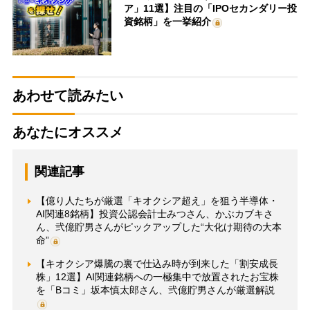
ア」11選】注目の「IPOセカンダリー投
資銘柄」を一挙紹介
あわせて読みたい
あなたにオススメ
関連記事
【億り人たちが厳選「キオクシア超え」を狙う半導体・
AI関連8銘柄】投資公認会計士みつさん、かぶカブキさ
ん、弐億貯男さんがピックアップした“大化け期待の大本
命”
【キオクシア爆騰の裏で仕込み時が到来した「割安成長
株」12選】AI関連銘柄への一極集中で放置されたお宝株
を「Bコミ」坂本慎太郎さん、弐億貯男さんが厳選解説