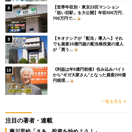
【世帯年収別・東京23区マンション
8
「狙い目駅」を大公開】年収500万円、
700万円で…
【キオクシアが「配当」導入へ】それ
9
でも資産10億円超の配当株投資の達人
が「買う…
《利益は年5億円前後》住み込みバイト
10
から“ギガ大家さん”となった資産200億
円税理…
一覧を見る
注目の著者・連載
藤川里絵「さあ、投資を始めよう！」