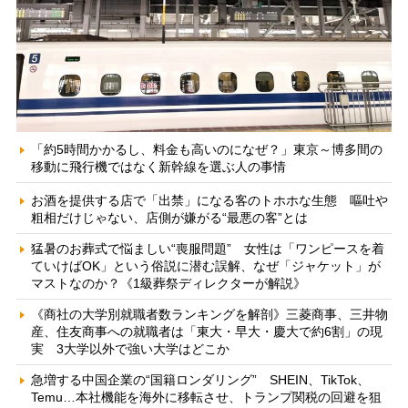
「約5時間かかるし、料金も高いのになぜ？」東京～博多間の
移動に飛行機ではなく新幹線を選ぶ人の事情
お酒を提供する店で「出禁」になる客のトホホな生態 嘔吐や
粗相だけじゃない、店側が嫌がる“最悪の客”とは
猛暑のお葬式で悩ましい“喪服問題” 女性は「ワンピースを着
ていけばOK」という俗説に潜む誤解、なぜ「ジャケット」が
マストなのか？《1級葬祭ディレクターが解説》
《商社の大学別就職者数ランキングを解剖》三菱商事、三井物
産、住友商事への就職者は「東大・早大・慶大で約6割」の現
実 3大学以外で強い大学はどこか
急増する中国企業の“国籍ロンダリング” SHEIN、TikTok、
Temu…本社機能を海外に移転させ、トランプ関税の回避を狙