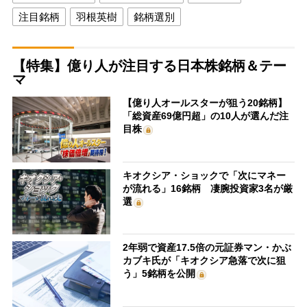
注目銘柄
羽根英樹
銘柄選別
【特集】億り人が注目する日本株銘柄＆テー
マ
【億り人オールスターが狙う20銘柄】
「総資産69億円超」の10人が選んだ注
目株
キオクシア・ショックで「次にマネー
が流れる」16銘柄 凄腕投資家3名が厳
選
2年弱で資産17.5倍の元証券マン・かぶ
カブキ氏が「キオクシア急落で次に狙
う」5銘柄を公開