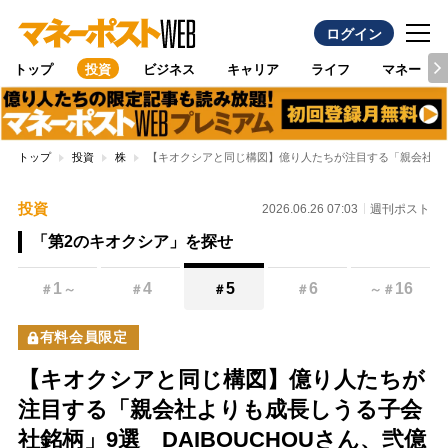
ログイン
トップ
投資
ビジネス
キャリア
ライフ
マネー
トップ
投資
株
【キオクシアと同じ構図】億り人たちが注目する「親会社より
投資
2026.06.26 07:03
週刊ポスト
「第2のキオクシア」を探せ
1
4
5
6
16
＃
～
＃
＃
＃
～
＃
有料会員限定
【キオクシアと同じ構図】億り人たちが
注目する「親会社よりも成長しうる子会
社銘柄」9選 DAIBOUCHOUさん、弐億