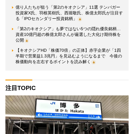
億り人たちが狙う「第2のキオクシア」11選 テンバガー
投資家X氏、羽根英樹氏、西堀敬氏、株億太郎氏が注目す
る「IPOセカンダリー投資銘柄」
「第2のキオクシア」も夢ではない5つの隠れ優良銘柄…
資産10億円超の株億太郎さんが厳選した大化け期待株を
公開
【キオクシアHD「株価70倍」の正体】赤字企業が「1四
半期で営業益1.3兆円」を見込むようになるまで 今後の
株価動向を左右するポイントを読み解く
注目TOPIC