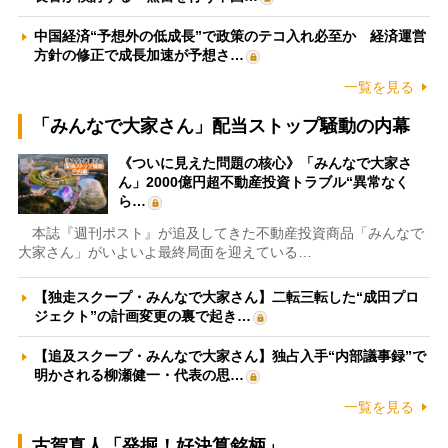
中国経済“予想外の低成長”で政策のテコ入れ必至か 経済運営
方針の修正で成長加速が予想さ…
一覧を見る
「みんなで大家さん」配当ストップ騒動の内幕
《ついに見えた問題の核心》「みんなで大家さ
ん」2000億円超不動産投資トラブル“異常なく
ら…
本誌『週刊ポスト』が追及してきた不動産投資商品「みんなで
大家さん」がいよいよ最終局面を迎えている…
【独走スクープ・みんなで大家さん】二転三転した“成田プロ
ジェクト”の計画変更の裏で起き…
【追及スクープ・みんなで大家さん】独占入手“内部議事録”で
明かされる柳瀬健一・代表の思…
一覧を見る
古賀真人「発掘！好決算銘柄」