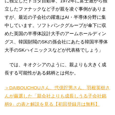
に独立したトヨタ自動車、1972年に富士通から独
立したファナックなど子が親を凌ぐ事例がありま
すが、最近の子会社の躍進はAI・半導体分野に集
中しています。ソフトバンクグループが傘下に収
めた英国の半導体設計大手のアームホールディン
グス、韓国財閥のSKの孫会社にあたる韓国半導体
大手のSKハイニックスなどが代表格でしょう」
では、キオクシアのように、親よりも大きく成
長する可能性がある銘柄とは何か。
＞DAIBOUCHOUさん、弐億貯男さん、羽根英樹さ
んが厳選した「親会社よりも成長しうる子会社銘
柄9」の表と解説を見る【初回登録月は無料】