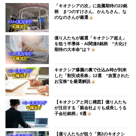
「キオクシアの次」に急騰期待の22銘
柄 まつのすけさん、かんちさん、な
のなのさんが厳選
億り人たちが厳選「キオクシア超え」
を狙う半導体・AI関連8銘柄 “大化け
期待の大本命”は？
キオクシア爆騰の裏で仕込み時が到来
した「割安成長株」12選 “放置された
お宝株”を厳選解説
【キオクシアと同じ構図】億り人たち
が注目する「親会社よりも成長しうる
子会社銘柄」9選
【億り人たちが狙う「第2のキオクシ