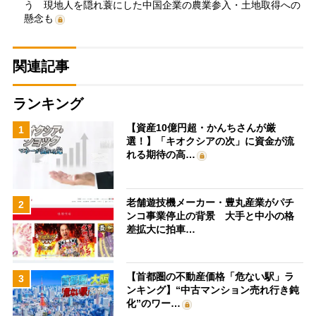
う 現地人を隠れ蓑にした中国企業の農業参入・土地取得への
懸念も
関連記事
ランキング
【資産10億円超・かんちさんが厳
1
選！】「キオクシアの次」に資金が流
れる期待の高…
老舗遊技機メーカー・豊丸産業がパチ
2
ンコ事業停止の背景 大手と中小の格
差拡大に拍車…
【首都圏の不動産価格「危ない駅」ラ
3
ンキング】“中古マンション売れ行き鈍
化”のワー…