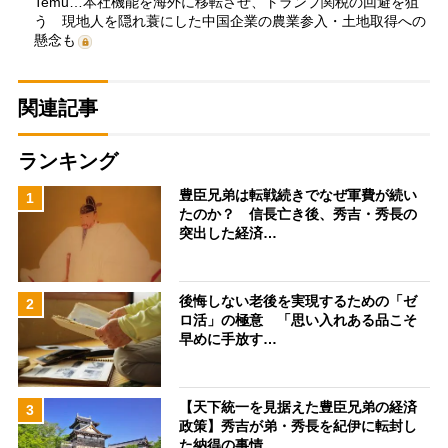
Temu…本社機能を海外に移転させ、トランプ関税の回避を狙
う 現地人を隠れ蓑にした中国企業の農業参入・土地取得への
懸念も
関連記事
ランキング
豊臣兄弟は転戦続きでなぜ軍費が続い
1
たのか？ 信長亡き後、秀吉・秀長の
突出した経済…
後悔しない老後を実現するための「ゼ
2
ロ活」の極意 「思い入れある品こそ
早めに手放す…
【天下統一を見据えた豊臣兄弟の経済
3
政策】秀吉が弟・秀長を紀伊に転封し
た納得の事情…