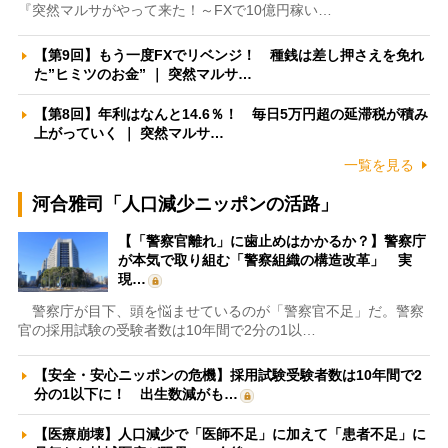
『突然マルサがやって来た！～FXで10億円稼い…
【第9回】もう一度FXでリベンジ！ 種銭は差し押さえを免れ
た”ヒミツのお金” ｜ 突然マルサ…
【第8回】年利はなんと14.6％！ 毎日5万円超の延滞税が積み
上がっていく ｜ 突然マルサ…
一覧を見る
河合雅司「人口減少ニッポンの活路」
【「警察官離れ」に歯止めはかかるか？】警察庁
が本気で取り組む「警察組織の構造改革」 実
現…
警察庁が目下、頭を悩ませているのが「警察官不足」だ。警察
官の採用試験の受験者数は10年間で2分の1以…
【安全・安心ニッポンの危機】採用試験受験者数は10年間で2
分の1以下に！ 出生数減がも…
【医療崩壊】人口減少で「医師不足」に加えて「患者不足」に