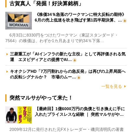
古賀真人「発掘！好決算銘柄」
《株価34％急落のワークマンに特大反転の期待》
6月の売上低迷を吹き飛ばす第1四半期決算、…
6月3日に8330円をつけたワークマン（東証スタンダード・
7564）の株価は、わずか1カ月あまりで約34％下落…
三菱重工が「AIインフラの新たな主役」として再評価される気
運 エヌビディアとの提携でAI…
キオクシアHD「7万円割れからの急反発」は再びの上昇局面へ
の反転シグナルか？ 市場のムー…
一覧を見る
突然マルサがやって来た！
【最終回】1億6000万円の負債と引き換えに手に
入れたプライスレスな経験 ｜ 突然マルサがや…
2009年12月に発行された元FXトレーダー・磯貝清明氏の著書