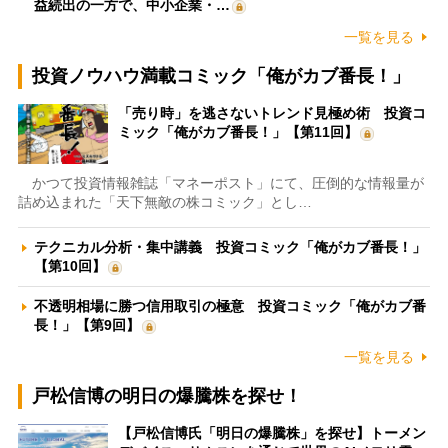
益続出の一方で、中小企業・…
一覧を見る
投資ノウハウ満載コミック「俺がカブ番長！」
「売り時」を逃さないトレンド見極め術 投資コ
ミック「俺がカブ番長！」【第11回】
かつて投資情報雑誌「マネーポスト」にて、圧倒的な情報量が
詰め込まれた「天下無敵の株コミック」とし…
テクニカル分析・集中講義 投資コミック「俺がカブ番長！」
【第10回】
不透明相場に勝つ信用取引の極意 投資コミック「俺がカブ番
長！」【第9回】
一覧を見る
戸松信博の明日の爆騰株を探せ！
【戸松信博氏「明日の爆騰株」を探せ】トーメン