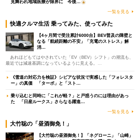
見舞われ地域医療が限界に 今後…
一覧を見る
快適クルマ生活 乗ってみた、使ってみた
【4ヶ月間で受注累計6000台】BEV普及の障壁と
なる「航続距離の不安」「充電のストレス」解
消…
あれほどもてはやされていた「EV（BEV）シフト」の潮流も、
最近では減速基調になっているように見える。…
《雪道の対応力を検証》シビアな状況で実感した「フォレスタ
ー」の真価 「ターボ」と「スト…
乗り込むと同時に「これが軽？」と戸惑うのには理由があっ
た 「日産ルークス」さらなる躍進…
一覧を見る
大竹聡の「昼酒御免！」
【大竹聡の昼酒御免！】「ネグローニ」「山崎」