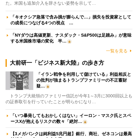
た。米国も追加介入を辞さない姿勢を示して…
「キオクシア急落で含み損が膨らんで…」損失を投資家として
の成長につなげる4つの視点 …
「NYダウは高値更新、ナスダック・S&P500は足踏み」が意味
する米国株市場の変化 半…
一覧を見る
大前研一「ビジネス新大陸」の歩き方
「イラン戦争を利用して儲けている」利益相反と
の批判が強まるトランプファミリーの不正蓄財
疑…
トランプ大統領のファミリー信託が今年1～3月に3000回以上も
の証券取引を行っていたことが明らかになり…
「いつ暴発してもおかしくはない」イーロン・マスク氏とスペ
ースXが抱えるリスクの数々「絶対…
【3メガバンクは純利益5兆円超】銀行、商社、ゼネコンは最高