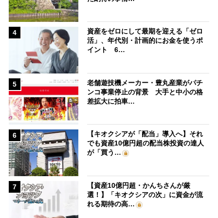
資産をゼロにして最期を迎える「ゼロ
4
活」、年代別・計画的にお金を使うポ
イント 6…
老舗遊技機メーカー・豊丸産業がパチ
5
ンコ事業停止の背景 大手と中小の格
差拡大に拍車…
【キオクシアが「配当」導入へ】それ
6
でも資産10億円超の配当株投資の達人
が「買う…
【資産10億円超・かんちさんが厳
7
選！】「キオクシアの次」に資金が流
れる期待の高…