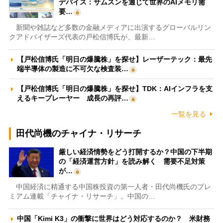
デバイス：サムスンを通じて世界のAIメモリ需
要…
新聞や雑誌など多数の金融メディアに出演するグローバルリン
クアドバイザーズ代表の戸松信博氏が、最新…
【戸松信博氏「明日の爆騰株」を探せ】レーザーテック：最先
端半導体の製造に不可欠な検査装…
【戸松信博氏「明日の爆騰株」を探せ】TDK：AIインフラを支
えるキープレーヤー 成長の再評…
一覧を見る
田代尚機のチャイナ・リサーチ
厳しい経済情勢をどう打開するか？中国の下半期
の「経済運営方針」を読み解く 需要不足対策
が…
中国経済に精通する中国株投資の第一人者・田代尚機氏のプレ
ミアム連載「チャイナ・リサーチ」。中国の…
中国「Kimi K3」の衝撃に世界はどう対応するのか？ 米財務