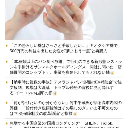
「この恐ろしい株はさっさと手放したい…」キオクシア株で
500万円の利益を出した女性が“夢よもう一度”と再購入
「30種類以上のパン食べ放題」で行列のできる新形態レストラ
ンを手掛けるサンマルクホールディングス 同社に聞いた「店
舗展開のコンセプト」、事業を多角化してもぶれない軸
【納車時に複数の事故】テスラジャパン“多額のEV補助金”で注
文殺到、現場は大混乱 トラブル続発の背後に見え隠れす
る“イーロンの右腕”の影
「何がやりたいのか分からない」竹中平蔵氏が語る高市内閣の
評価 「給付付き税額控除はその場しのぎ」いま不可欠なの
は“社会保障制度の改革議論”と指摘
急増する中国企業の“国籍ロンダリング” SHEIN、TikTok、