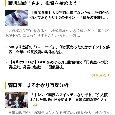
藤川里絵「さあ、投資を始めよう！」
【資産運用】大災害時に慌てないために平時から
備えておきたい3つのポイント「資産の棚卸し…
大規模な災害が起きると、株式市場が大きく動いたり、取引環
境が不安定になったりすることがある。一方…
5年ぶり改訂の「CGコード」、何が変わったのかポイントを解
説 企業に成長投資の具体的な説…
【令和のPKOか】GPIFをめぐる片山財務相の「円資産への投
資拡大」発言の波紋 「国債重視」…
一覧を見る
森口亮「まるわかり市況分析」
「トレンド転換のスイッチになり得る」“介入慣
れ”した市場心理を変える「日米協調為替介入」
…
日米両政府が、約28年ぶりとなる円買いの協調介入に踏み切っ