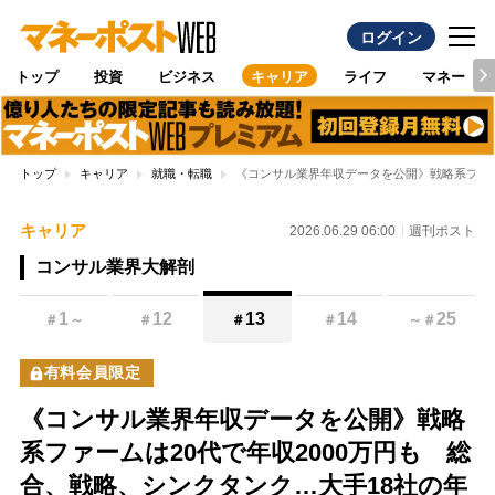
ログイン
トップ
投資
ビジネス
キャリア
ライフ
マネー
トップ
キャリア
就職・転職
《コンサル業界年収データを公開》戦略系ファー
キャリア
2026.06.29 06:00
週刊ポスト
コンサル業界大解剖
1
12
13
14
25
＃
～
＃
＃
＃
～
＃
有料会員限定
《コンサル業界年収データを公開》戦略
系ファームは20代で年収2000万円も 総
合、戦略、シンクタンク…大手18社の年