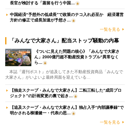
長官が検討する「蒸留を行う中国…
中国経済“予想外の低成長”で政策のテコ入れ必至か 経済運営
方針の修正で成長加速が予想さ…
一覧を見る
「みんなで大家さん」配当ストップ騒動の内幕
《ついに見えた問題の核心》「みんなで大家さ
ん」2000億円超不動産投資トラブル“異常なく
ら…
本誌『週刊ポスト』が追及してきた不動産投資商品「みんなで
大家さん」がいよいよ最終局面を迎えている…
【独走スクープ・みんなで大家さん】二転三転した“成田プロ
ジェクト”の計画変更の裏で起き…
【追及スクープ・みんなで大家さん】独占入手“内部議事録”で
明かされる柳瀬健一・代表の思…
一覧を見る