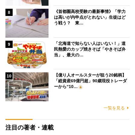
《首都圏高校受験の最新事情》「学力
8
は高いが内申点がとれない」生徒はど
う戦う？ 東…
「北海道で知らない人はいない！」道
9
民熱愛のカップ焼きそば「やきそば弁
当」、最大の…
【億り人オールスターが狙う20銘柄】
10
「総資産69億円超」90歳現役トレーダ
ーから“10…
一覧を見る
注目の著者・連載