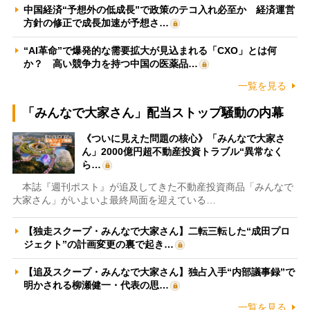
中国経済“予想外の低成長”で政策のテコ入れ必至か 経済運営
方針の修正で成長加速が予想さ…
“AI革命”で爆発的な需要拡大が見込まれる「CXO」とは何
か？ 高い競争力を持つ中国の医薬品…
一覧を見る
「みんなで大家さん」配当ストップ騒動の内幕
《ついに見えた問題の核心》「みんなで大家さ
ん」2000億円超不動産投資トラブル“異常なく
ら…
本誌『週刊ポスト』が追及してきた不動産投資商品「みんなで
大家さん」がいよいよ最終局面を迎えている…
【独走スクープ・みんなで大家さん】二転三転した“成田プロ
ジェクト”の計画変更の裏で起き…
【追及スクープ・みんなで大家さん】独占入手“内部議事録”で
明かされる柳瀬健一・代表の思…
一覧を見る