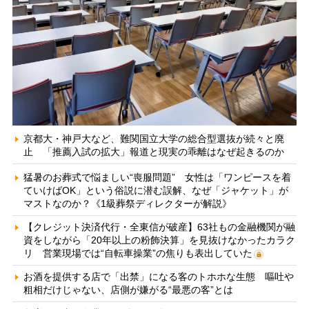
京都大・神戸大など、難関国立大学の総合型選抜が続々と廃
止 「推薦入試の拡大」報道と現実の乖離はなぜ起きるのか
猛暑のお葬式で悩ましい“喪服問題” 女性は「ワンピースを着
ていけばOK」という俗説に潜む誤解、なぜ「ジャケット」が
マストなのか？《1級葬祭ディレクターが解説》
【クレジット決済代行・全東信が破産】63社もの金融機関が融
資をしながら「20年以上の粉飾決算」を見抜けなかったカラク
リ 営業現場では“自転車操業”の焦りも表出していた
お酒を提供する店で「出禁」になる客のトホホな生態 嘔吐や
粗相だけじゃない、店側が嫌がる“最悪の客”とは