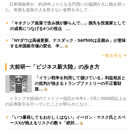
日米両政府が、約28年ぶりとなる円買いの協調介入に踏み切っ
た。米国も追加介入を辞さない姿勢を示して…
「キオクシア急落で含み損が膨らんで…」損失を投資家として
の成長につなげる4つの視点 …
「NYダウは高値更新、ナスダック・S&P500は足踏み」が意味
する米国株市場の変化 半…
一覧を見る
大前研一「ビジネス新大陸」の歩き方
「イラン戦争を利用して儲けている」利益相反と
の批判が強まるトランプファミリーの不正蓄財
疑…
トランプ大統領のファミリー信託が今年1～3月に3000回以上も
の証券取引を行っていたことが明らかになり…
「いつ暴発してもおかしくはない」イーロン・マスク氏とスペ
ースXが抱えるリスクの数々「絶対…