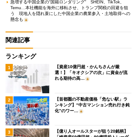
急増する中国企業の“国籍ロンダリング” SHEIN、TikTok、
Temu…本社機能を海外に移転させ、トランプ関税の回避を狙
う 現地人を隠れ蓑にした中国企業の農業参入・土地取得への
懸念も
関連記事
ランキング
【資産10億円超・かんちさんが厳
1
選！】「キオクシアの次」に資金が流
れる期待の高…
【首都圏の不動産価格「危ない駅」ラ
2
ンキング】“中古マンション売れ行き鈍
化”のワー…
【億り人オールスターが狙う20銘柄】
3