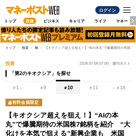
ログイン
トップ
投資
ビジネス
キャリア
ライフ
マネー
トップ
投資
株
【キオクシア超えを狙え！】“AIの本丸”で爆騰期待の米国
投資
2026.07.06 07:00
週刊ポスト
「第2のキオクシア」を探せ
1
9
10
11
16
＃
～
＃
＃
＃
～
＃
有料会員限定
【キオクシア超えを狙え！】“AIの本
丸”で爆騰期待の米国株7銘柄を紹介 “大
化けを本気で狙える”新興企業も 米国