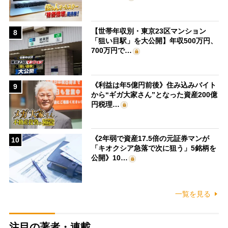
【世帯年収別・東京23区マンション
8
「狙い目駅」を大公開】年収500万円、
700万円で…
《利益は年5億円前後》住み込みバイト
9
から“ギガ大家さん”となった資産200億
円税理…
《2年弱で資産17.5倍の元証券マンが
10
「キオクシア急落で次に狙う」5銘柄を
公開》10…
一覧を見る
注目の著者・連載