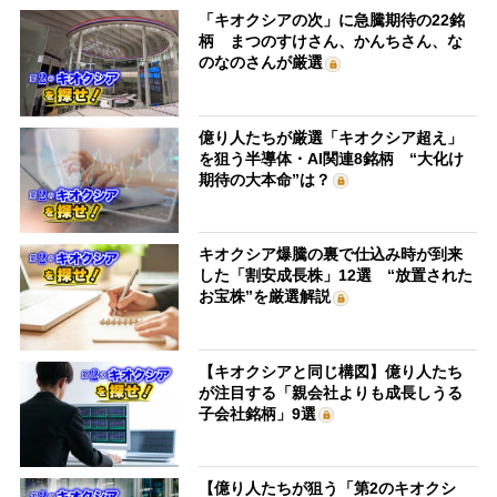
「キオクシアの次」に急騰期待の22銘
柄 まつのすけさん、かんちさん、な
のなのさんが厳選
億り人たちが厳選「キオクシア超え」
を狙う半導体・AI関連8銘柄 “大化け
期待の大本命”は？
キオクシア爆騰の裏で仕込み時が到来
した「割安成長株」12選 “放置された
お宝株”を厳選解説
【キオクシアと同じ構図】億り人たち
が注目する「親会社よりも成長しうる
子会社銘柄」9選
【億り人たちが狙う「第2のキオクシ