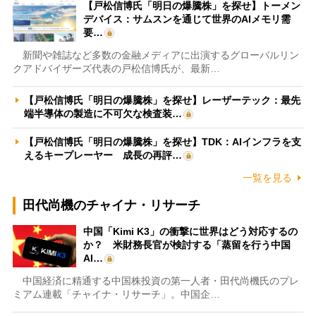
【戸松信博氏「明日の爆騰株」を探せ】トーメン
デバイス：サムスンを通じて世界のAIメモリ需
要…
新聞や雑誌など多数の金融メディアに出演するグローバルリン
クアドバイザーズ代表の戸松信博氏が、最新…
【戸松信博氏「明日の爆騰株」を探せ】レーザーテック：最先
端半導体の製造に不可欠な検査装…
【戸松信博氏「明日の爆騰株」を探せ】TDK：AIインフラを支
えるキープレーヤー 成長の再評…
一覧を見る
田代尚機のチャイナ・リサーチ
中国「Kimi K3」の衝撃に世界はどう対応するの
か？ 米財務長官が検討する「蒸留を行う中国
AI…
中国経済に精通する中国株投資の第一人者・田代尚機氏のプレ
ミアム連載「チャイナ・リサーチ」。中国企…