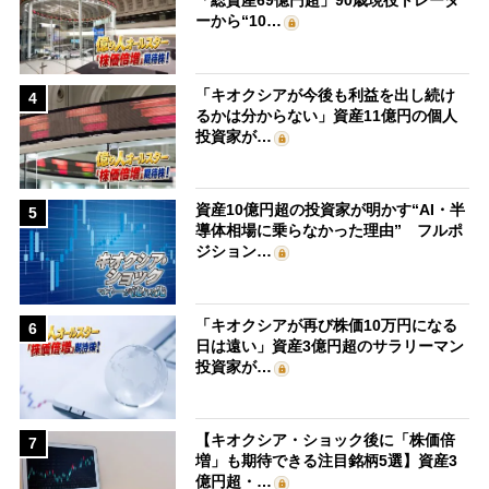
「総資産69億円超」90歳現役トレーダ
ーから“10…
「キオクシアが今後も利益を出し続け
4
るかは分からない」資産11億円の個人
投資家が…
資産10億円超の投資家が明かす“AI・半
5
導体相場に乗らなかった理由” フルポ
ジション…
「キオクシアが再び株価10万円になる
6
日は遠い」資産3億円超のサラリーマン
投資家が…
【キオクシア・ショック後に「株価倍
7
増」も期待できる注目銘柄5選】資産3
億円超・…