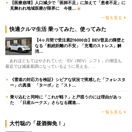
【医療崩壊】人口減少で「医師不足」に加えて「患者不足」に
見舞われ地域医療が限界に 今後…
一覧を見る
快適クルマ生活 乗ってみた、使ってみた
【4ヶ月間で受注累計6000台】BEV普及の障壁と
なる「航続距離の不安」「充電のストレス」解
消…
あれほどもてはやされていた「EV（BEV）シフト」の潮流も、
最近では減速基調になっているように見える。…
《雪道の対応力を検証》シビアな状況で実感した「フォレスタ
ー」の真価 「ターボ」と「スト…
乗り込むと同時に「これが軽？」と戸惑うのには理由があっ
た 「日産ルークス」さらなる躍進…
一覧を見る
大竹聡の「昼酒御免！」