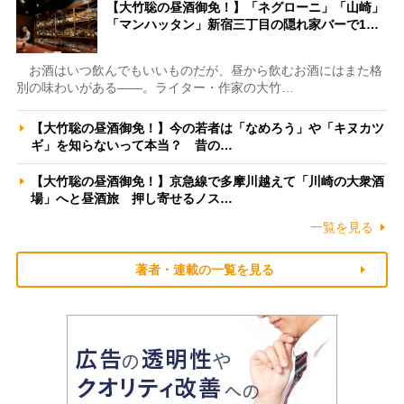
【大竹聡の昼酒御免！】「ネグローニ」「山崎」
「マンハッタン」新宿三丁目の隠れ家バーで1…
お酒はいつ飲んでもいいものだが、昼から飲むお酒にはまた格
別の味わいがある――。ライター・作家の大竹…
【大竹聡の昼酒御免！】今の若者は「なめろう」や「キヌカツ
ギ」を知らないって本当？ 昔の…
【大竹聡の昼酒御免！】京急線で多摩川越えて「川崎の大衆酒
場」へと昼酒旅 押し寄せるノス…
一覧を見る
著者・連載の一覧を見る