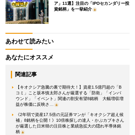
ア」11選】注目の「IPOセカンダリー投
資銘柄」を一挙紹介
あわせて読みたい
あなたにオススメ
関連記事
【キオクシア急騰の裏で期待大！】資産1.5億円超の「B
コミ」こと坂本慎太郎さんが厳選する「防衛」「インバ
ウンド」「イベント」関連の割安有望8銘柄 大幅増収増
益が株価に反映さ…
《2年弱で資産17.5倍の元証券マンが「キオクシア超え候
補」8銘柄を公開！》10倍株探しの達人・かぶカブキさん
が厳選した日米韓の注目株と業績急拡大の隠れ半導体銘
柄