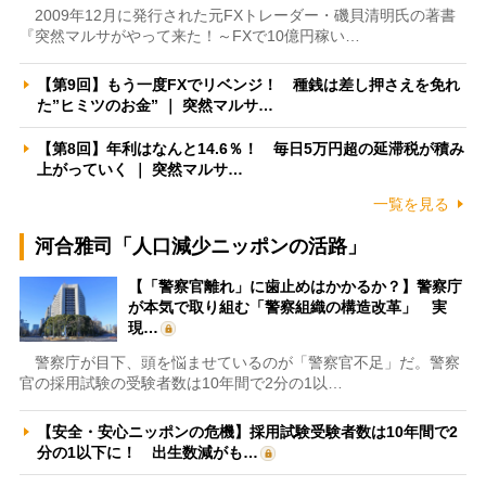
2009年12月に発行された元FXトレーダー・磯貝清明氏の著書
『突然マルサがやって来た！～FXで10億円稼い…
【第9回】もう一度FXでリベンジ！ 種銭は差し押さえを免れ
た”ヒミツのお金” ｜ 突然マルサ…
【第8回】年利はなんと14.6％！ 毎日5万円超の延滞税が積み
上がっていく ｜ 突然マルサ…
一覧を見る
河合雅司「人口減少ニッポンの活路」
【「警察官離れ」に歯止めはかかるか？】警察庁
が本気で取り組む「警察組織の構造改革」 実
現…
警察庁が目下、頭を悩ませているのが「警察官不足」だ。警察
官の採用試験の受験者数は10年間で2分の1以…
【安全・安心ニッポンの危機】採用試験受験者数は10年間で2
分の1以下に！ 出生数減がも…