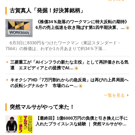
古賀真人「発掘！好決算銘柄」
《株価34％急落のワークマンに特大反転の期待》
6月の売上低迷を吹き飛ばす第1四半期決算、…
6月3日に8330円をつけたワークマン（東証スタンダード・
7564）の株価は、わずか1カ月あまりで約34％下落…
三菱重工が「AIインフラの新たな主役」として再評価される気
運 エヌビディアとの提携でAI…
キオクシアHD「7万円割れからの急反発」は再びの上昇局面へ
の反転シグナルか？ 市場のムー…
一覧を見る
突然マルサがやって来た！
【最終回】1億6000万円の負債と引き換えに手に
入れたプライスレスな経験 ｜ 突然マルサがや…