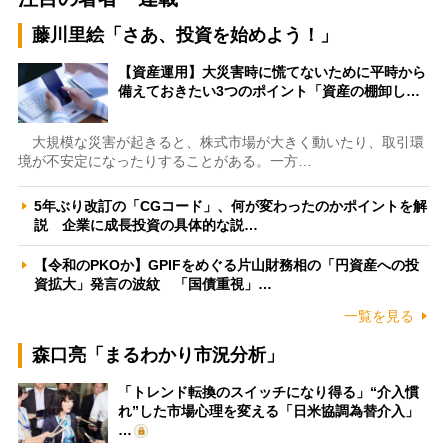
藤川里絵「さあ、投資を始めよう！」
【資産運用】大災害時に慌てないために平時から
備えておきたい3つのポイント「資産の棚卸し…
大規模な災害が起きると、株式市場が大きく動いたり、取引環
境が不安定になったりすることがある。一方…
5年ぶり改訂の「CGコード」、何が変わったのかポイントを解
説 企業に成長投資の具体的な説…
【令和のPKOか】GPIFをめぐる片山財務相の「円資産への投
資拡大」発言の波紋 「国債重視」…
一覧を見る
森口亮「まるわかり市況分析」
「トレンド転換のスイッチになり得る」“介入慣
れ”した市場心理を変える「日米協調為替介入」
…