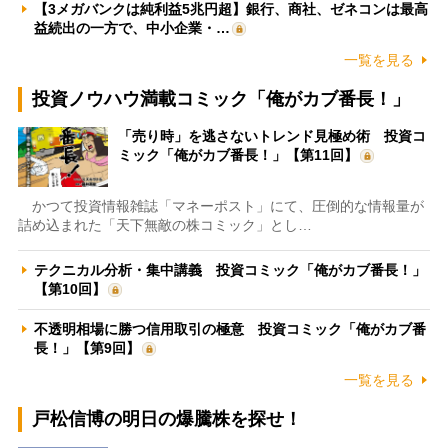
【3メガバンクは純利益5兆円超】銀行、商社、ゼネコンは最高
益続出の一方で、中小企業・…
一覧を見る
投資ノウハウ満載コミック「俺がカブ番長！」
「売り時」を逃さないトレンド見極め術 投資コ
ミック「俺がカブ番長！」【第11回】
かつて投資情報雑誌「マネーポスト」にて、圧倒的な情報量が
詰め込まれた「天下無敵の株コミック」とし…
テクニカル分析・集中講義 投資コミック「俺がカブ番長！」
【第10回】
不透明相場に勝つ信用取引の極意 投資コミック「俺がカブ番
長！」【第9回】
一覧を見る
戸松信博の明日の爆騰株を探せ！