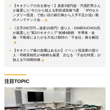
【キオクシアの次を探せ！】資産3億円超・弐億貯男さん
が厳選した“今だから狙える割安成長株”5選 「IPOセカ
ンダリー投資」で狙い目の銀行株から人手不足が追い風
のメンテナンス会…
《元手200万円→資産10億円》億り人・DAIBOUCHOU氏
が厳選した“第2のキオクシア”候補4銘柄 半導体・金
融・不動産にまたがる大化け期待の「子会社」株を解説
【キオクシア級の急騰はあるか】イベント投資家の億り
人・羽根英樹氏が4銘柄を厳選 次なる「子会社特需」が
狙えるTOB期待株
注目TOPIC