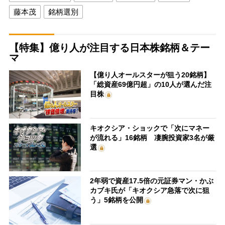
藤本茂
銘柄選別
【特集】億り人が注目する日本株銘柄＆テー
マ
【億り人オールスターが狙う20銘柄】
「総資産69億円超」の10人が選んだ注
目株
キオクシア・ショックで「次にマネー
が流れる」16銘柄 凄腕投資家3名が厳
選
2年弱で資産17.5倍の元証券マン・かぶ
カブキ氏が「キオクシア急落で次に狙
う」5銘柄を公開