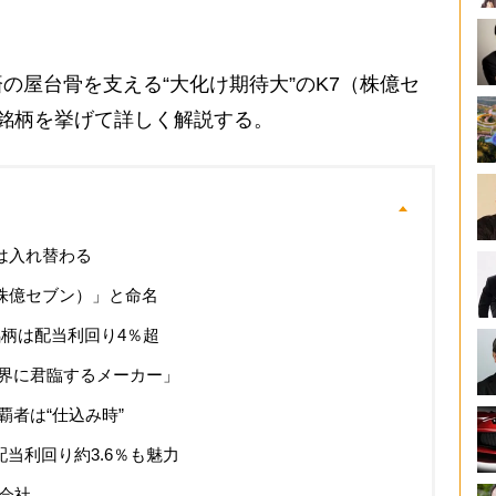
。
屋台骨を支える“大化け期待大”のK7（株億セ
銘柄を挙げて詳しく解説する。
”は入れ替わる
（株億セブン）」と命名
銘柄は配当利回り4％超
界に君臨するメーカー」
覇者は“仕込み時”
配当利回り約3.6％も魅力
会社