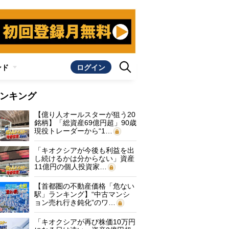
ンド
ログイン
ンキング
【億り人オールスターが狙う20
銘柄】「総資産69億円超」90歳
現役トレーダーから“1…
「キオクシアが今後も利益を出
し続けるかは分からない」資産
11億円の個人投資家…
【首都圏の不動産価格「危ない
駅」ランキング】“中古マンシ
ョン売れ行き鈍化”のワ…
「キオクシアが再び株価10万円