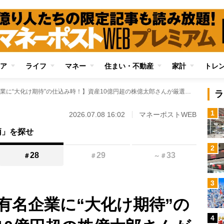
ア
ライフ
マネー
住まい・不動産
家計
トレ
【日本を代表する有名企業に“大化け期待”の仕込み時！】資産10億円超の株億太郎さんが厳選した「株億セブン」を大公開 超有望の7銘柄が“バーゲンセール”状態に
ラ
1
2026.07.08 16:02
マネーポストWEB
柄」を探せ
2
28
29
33
＃
＃
～
＃
3
有名企業に“大化け期待”の
4