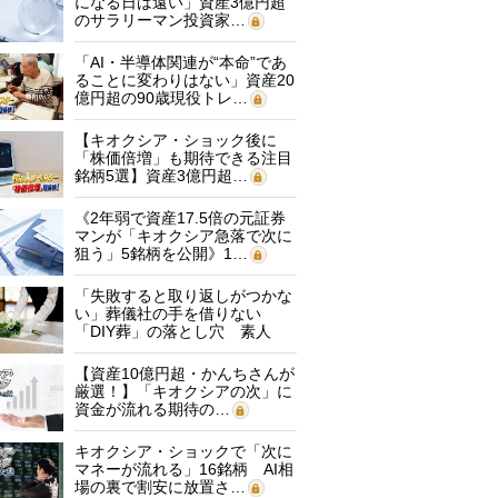
になる日は遠い」資産3億円超
のサラリーマン投資家…
「AI・半導体関連が“本命”であ
ることに変わりはない」資産20
億円超の90歳現役トレ…
【キオクシア・ショック後に
「株価倍増」も期待できる注目
銘柄5選】資産3億円超…
《2年弱で資産17.5倍の元証券
マンが「キオクシア急落で次に
狙う」5銘柄を公開》1…
「失敗すると取り返しがつかな
い」葬儀社の手を借りない
「DIY葬」の落とし穴 素人
に…
【資産10億円超・かんちさんが
厳選！】「キオクシアの次」に
資金が流れる期待の…
キオクシア・ショックで「次に
マネーが流れる」16銘柄 AI相
場の裏で割安に放置さ…