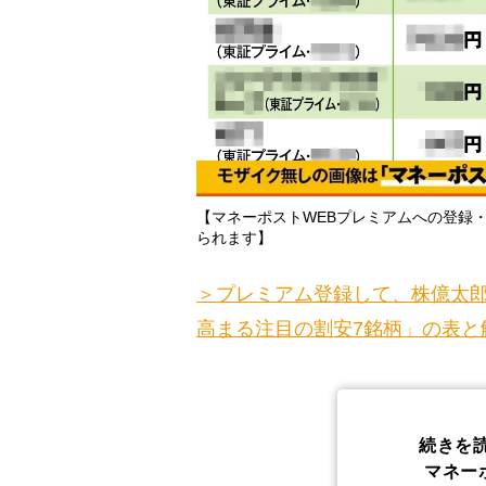
【マネーポストWEBプレミアムへの登録
られます】
＞プレミアム登録して、株億太郎
高まる注目の割安7銘柄」の表と
続きを
マネー