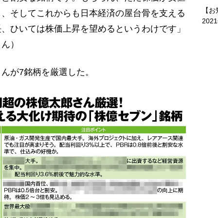
【お
も、そしてこれからも日本経済の屋台骨を支える
202
長、ひいては株価上昇を望めるというわけです」
さん）
んが7銘柄を厳選した。