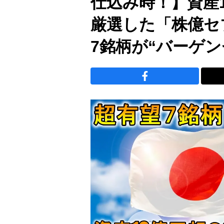
仕込み時！】資産
厳選した「株億セ
7銘柄が“バーゲン