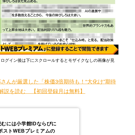
・ログイン後は下にスクロールするとモザイクなしの画像が見
さんが厳選した「株価3倍期待も！“大化け”期待
解説を読む 【初回登録月は無料】
読むには小学館IDならびに
ポストWEBプレミアムの