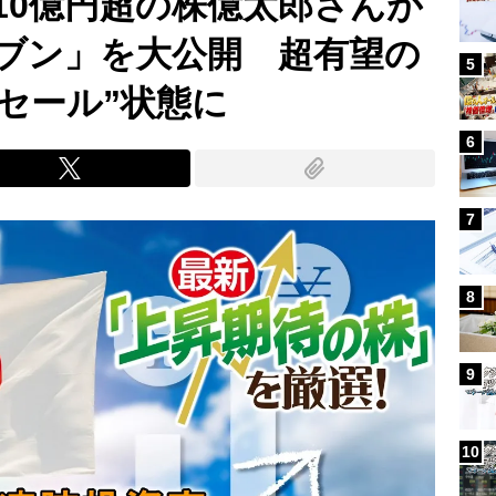
10億円超の株億太郎さんが
ブン」を大公開 超有望の
5
セール”状態に
6
7
8
9
10