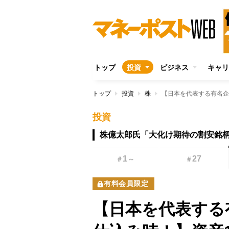
トップ
投資
ビジネス
キャリ
トップ
投資
株
投資
株億太郎氏「大化け期待の割安銘
1
27
＃
～
＃
有料会員限定
【日本を代表する