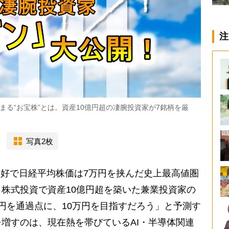
注
る“お宝株”とは。資産10億円超の凄腕投資家が7銘柄を厳
写真2枚
好で日経平均株価は7万円を挟んだ史上最高値圏
株式投資で資産10億円超を築いた兼業投資家の
円を通過点に、10万円を目指すだろう」と予測す
増すのは、現在熱を帯びているAI・半導体関連