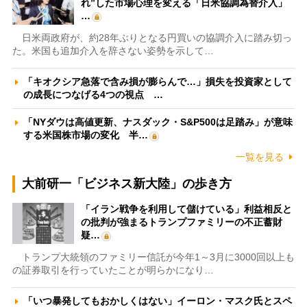
れ”した市場心理を変える「日米協調為替介入」
…
日米両政府が、約28年ぶりとなる円買いの協調介入に踏み切っ
た。米国も追加介入を辞さない姿勢を示して…
「キオクシア急落で含み損が膨らんで…」損失を投資家として
の成長につなげる4つの視点 …
「NYダウは高値更新、ナスダック・S&P500は足踏み」が意味
する米国株市場の変化 半…
一覧を見る
大前研一「ビジネス新大陸」の歩き方
「イラン戦争を利用して儲けている」利益相反と
の批判が強まるトランプファミリーの不正蓄財
疑…
トランプ大統領のファミリー信託が今年1～3月に3000回以上も
の証券取引を行っていたことが明らかになり…
「いつ暴発してもおかしくはない」イーロン・マスク氏とスペ