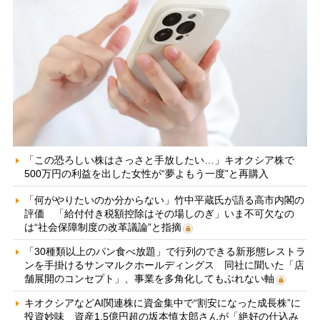
「この恐ろしい株はさっさと手放したい…」キオクシア株で
500万円の利益を出した女性が“夢よもう一度”と再購入
「何がやりたいのか分からない」竹中平蔵氏が語る高市内閣の
評価 「給付付き税額控除はその場しのぎ」いま不可欠なの
は“社会保障制度の改革議論”と指摘
「30種類以上のパン食べ放題」で行列のできる新形態レストラ
ンを手掛けるサンマルクホールディングス 同社に聞いた「店
舗展開のコンセプト」、事業を多角化してもぶれない軸
キオクシアなどAI関連株に資金集中で“割安になった成長株”に
投資妙味 資産1.5億円超の坂本慎太郎さんが「絶好の仕込み