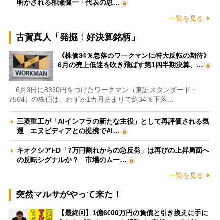
明かされる柳瀬健一・代表の思…
一覧を見る
古賀真人「発掘！好決算銘柄」
《株価34％急落のワークマンに特大反転の期待》
6月の売上低迷を吹き飛ばす第1四半期決算、…
6月3日に8330円をつけたワークマン（東証スタンダード・
7564）の株価は、わずか1カ月あまりで約34％下落…
三菱重工が「AIインフラの新たな主役」として再評価される気
運 エヌビディアとの提携でAI…
キオクシアHD「7万円割れからの急反発」は再びの上昇局面へ
の反転シグナルか？ 市場のムー…
一覧を見る
突然マルサがやって来た！
【最終回】1億6000万円の負債と引き換えに手に