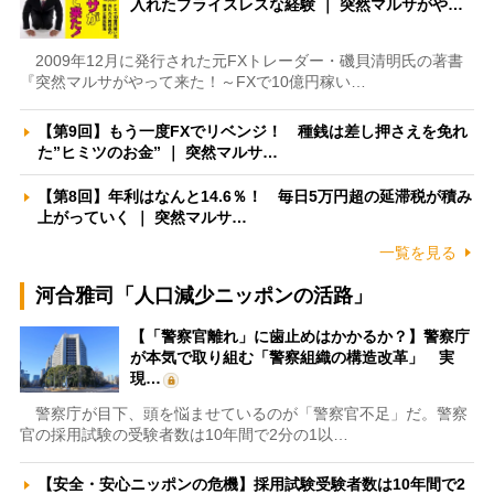
入れたプライスレスな経験 ｜ 突然マルサがや…
2009年12月に発行された元FXトレーダー・磯貝清明氏の著書
『突然マルサがやって来た！～FXで10億円稼い…
【第9回】もう一度FXでリベンジ！ 種銭は差し押さえを免れ
た”ヒミツのお金” ｜ 突然マルサ…
【第8回】年利はなんと14.6％！ 毎日5万円超の延滞税が積み
上がっていく ｜ 突然マルサ…
一覧を見る
河合雅司「人口減少ニッポンの活路」
【「警察官離れ」に歯止めはかかるか？】警察庁
が本気で取り組む「警察組織の構造改革」 実
現…
警察庁が目下、頭を悩ませているのが「警察官不足」だ。警察
官の採用試験の受験者数は10年間で2分の1以…
【安全・安心ニッポンの危機】採用試験受験者数は10年間で2