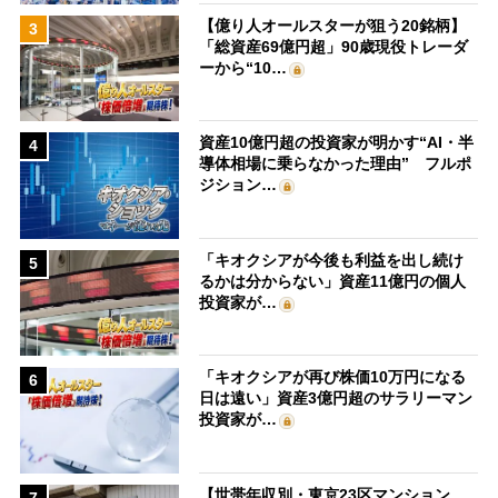
【億り人オールスターが狙う20銘柄】
3
「総資産69億円超」90歳現役トレーダ
ーから“10…
資産10億円超の投資家が明かす“AI・半
4
導体相場に乗らなかった理由” フルポ
ジション…
「キオクシアが今後も利益を出し続け
5
るかは分からない」資産11億円の個人
投資家が…
「キオクシアが再び株価10万円になる
6
日は遠い」資産3億円超のサラリーマン
投資家が…
【世帯年収別・東京23区マンション