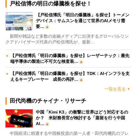
戸松信博の明日の爆騰株を探せ！
【戸松信博氏「明日の爆騰株」を探せ】トーメン
デバイス：サムスンを通じて世界のAIメモリ需
要…
新聞や雑誌など多数の金融メディアに出演するグローバルリン
クアドバイザーズ代表の戸松信博氏が、最新…
【戸松信博氏「明日の爆騰株」を探せ】レーザーテック：最先
端半導体の製造に不可欠な検査装…
【戸松信博氏「明日の爆騰株」を探せ】TDK：AIインフラを支
えるキープレーヤー 成長の再評…
一覧を見る
田代尚機のチャイナ・リサーチ
中国「Kimi K3」の衝撃に世界はどう対応するの
か？ 米財務長官が検討する「蒸留を行う中国
AI…
中国経済に精通する中国株投資の第一人者・田代尚機氏のプレ