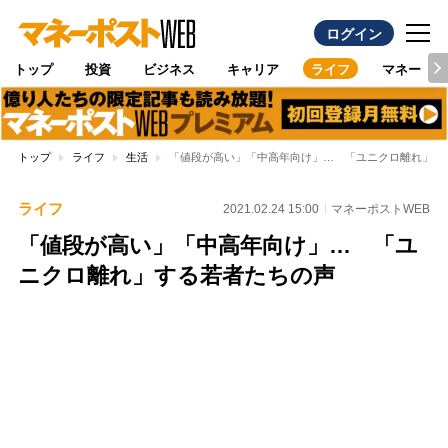
ログイン
トップ
投資
ビジネス
キャリア
ライフ
マネー
トップ
ライフ
生活
「値段が高い」「中高年向け」… 「ユニクロ離れ」す
ライフ
2021.02.24 15:00
マネーポストWEB
「値段が高い」「中高年向け」… 「ユ
ニクロ離れ」する若者たちの声
Loaded
:
100.00%
/
Unmute