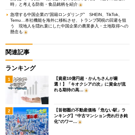
時」と考える防衛・食品銘柄を紹介
急増する中国企業の“国籍ロンダリング” SHEIN、TikTok、
Temu…本社機能を海外に移転させ、トランプ関税の回避を狙
う 現地人を隠れ蓑にした中国企業の農業参入・土地取得への
懸念も
関連記事
ランキング
【資産10億円超・かんちさんが厳
1
選！】「キオクシアの次」に資金が流
れる期待の高…
【首都圏の不動産価格「危ない駅」ラ
2
ンキング】“中古マンション売れ行き鈍
化”のワー…