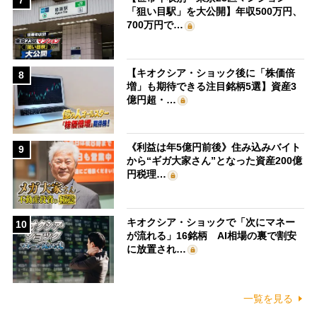
7
「狙い目駅」を大公開】年収500万円、
700万円で…
【キオクシア・ショック後に「株価倍
8
増」も期待できる注目銘柄5選】資産3
億円超・…
《利益は年5億円前後》住み込みバイト
9
から“ギガ大家さん”となった資産200億
円税理…
キオクシア・ショックで「次にマネー
10
が流れる」16銘柄 AI相場の裏で割安
に放置され…
一覧を見る