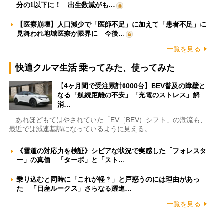
分の1以下に！ 出生数減がも…
【医療崩壊】人口減少で「医師不足」に加えて「患者不足」に
見舞われ地域医療が限界に 今後…
一覧を見る
快適クルマ生活 乗ってみた、使ってみた
【4ヶ月間で受注累計6000台】BEV普及の障壁と
なる「航続距離の不安」「充電のストレス」解
消…
あれほどもてはやされていた「EV（BEV）シフト」の潮流も、
最近では減速基調になっているように見える。…
《雪道の対応力を検証》シビアな状況で実感した「フォレスタ
ー」の真価 「ターボ」と「スト…
乗り込むと同時に「これが軽？」と戸惑うのには理由があっ
た 「日産ルークス」さらなる躍進…
一覧を見る