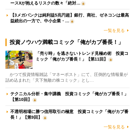
ースXが抱えるリスクの数々「絶対…
【3メガバンクは純利益5兆円超】銀行、商社、ゼネコンは最高
益続出の一方で、中小企業・…
一覧を見る
投資ノウハウ満載コミック「俺がカブ番長！」
「売り時」を逃さないトレンド見極め術 投資コ
ミック「俺がカブ番長！」【第11回】
かつて投資情報雑誌「マネーポスト」にて、圧倒的な情報量が
詰め込まれた「天下無敵の株コミック」とし…
テクニカル分析・集中講義 投資コミック「俺がカブ番長！」
【第10回】
不透明相場に勝つ信用取引の極意 投資コミック「俺がカブ番
長！」【第9回】
一覧を見る