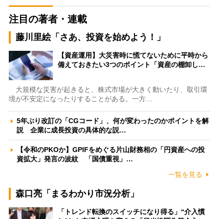
注目の著者・連載
藤川里絵「さあ、投資を始めよう！」
【資産運用】大災害時に慌てないために平時から
備えておきたい3つのポイント「資産の棚卸し…
大規模な災害が起きると、株式市場が大きく動いたり、取引環
境が不安定になったりすることがある。一方…
5年ぶり改訂の「CGコード」、何が変わったのかポイントを解
説 企業に成長投資の具体的な説…
【令和のPKOか】GPIFをめぐる片山財務相の「円資産への投
資拡大」発言の波紋 「国債重視」…
一覧を見る
森口亮「まるわかり市況分析」
「トレンド転換のスイッチになり得る」“介入慣