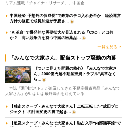
ミアム連載「チャイナ・リサーチ」。中国企…
中国経済“予想外の低成長”で政策のテコ入れ必至か 経済運営
方針の修正で成長加速が予想さ…
“AI革命”で爆発的な需要拡大が見込まれる「CXO」とは何
か？ 高い競争力を持つ中国の医薬品…
一覧を見る
「みんなで大家さん」配当ストップ騒動の内幕
《ついに見えた問題の核心》「みんなで大家さ
ん」2000億円超不動産投資トラブル“異常なく
ら…
本誌『週刊ポスト』が追及してきた不動産投資商品「みんなで
大家さん」がいよいよ最終局面を迎えている…
【独走スクープ・みんなで大家さん】二転三転した“成田プロ
ジェクト”の計画変更の裏で起き…
【追及スクープ・みんなで大家さん】独占入手“内部議事録”で