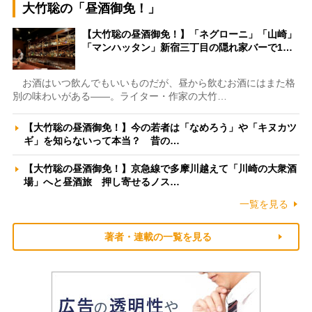
大竹聡の「昼酒御免！」
【大竹聡の昼酒御免！】「ネグローニ」「山崎」
「マンハッタン」新宿三丁目の隠れ家バーで1…
お酒はいつ飲んでもいいものだが、昼から飲むお酒にはまた格
別の味わいがある――。ライター・作家の大竹…
【大竹聡の昼酒御免！】今の若者は「なめろう」や「キヌカツ
ギ」を知らないって本当？ 昔の…
【大竹聡の昼酒御免！】京急線で多摩川越えて「川崎の大衆酒
場」へと昼酒旅 押し寄せるノス…
一覧を見る
著者・連載の一覧を見る