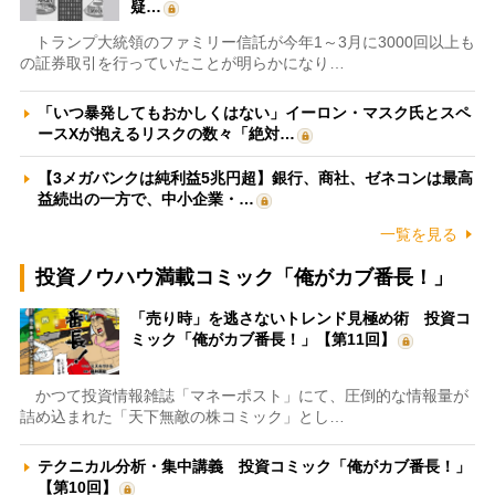
疑…
トランプ大統領のファミリー信託が今年1～3月に3000回以上も
の証券取引を行っていたことが明らかになり…
「いつ暴発してもおかしくはない」イーロン・マスク氏とスペ
ースXが抱えるリスクの数々「絶対…
【3メガバンクは純利益5兆円超】銀行、商社、ゼネコンは最高
益続出の一方で、中小企業・…
一覧を見る
投資ノウハウ満載コミック「俺がカブ番長！」
「売り時」を逃さないトレンド見極め術 投資コ
ミック「俺がカブ番長！」【第11回】
かつて投資情報雑誌「マネーポスト」にて、圧倒的な情報量が
詰め込まれた「天下無敵の株コミック」とし…
テクニカル分析・集中講義 投資コミック「俺がカブ番長！」
【第10回】