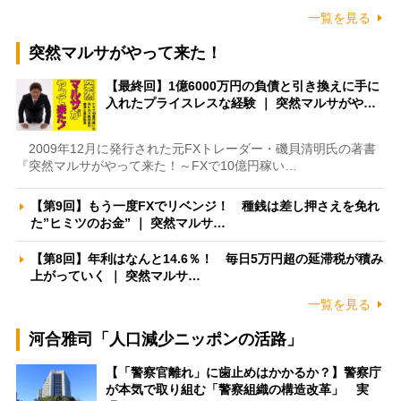
一覧を見る
突然マルサがやって来た！
【最終回】1億6000万円の負債と引き換えに手に
入れたプライスレスな経験 ｜ 突然マルサがや…
2009年12月に発行された元FXトレーダー・磯貝清明氏の著書
『突然マルサがやって来た！～FXで10億円稼い…
【第9回】もう一度FXでリベンジ！ 種銭は差し押さえを免れ
た”ヒミツのお金” ｜ 突然マルサ…
【第8回】年利はなんと14.6％！ 毎日5万円超の延滞税が積み
上がっていく ｜ 突然マルサ…
一覧を見る
河合雅司「人口減少ニッポンの活路」
【「警察官離れ」に歯止めはかかるか？】警察庁
が本気で取り組む「警察組織の構造改革」 実