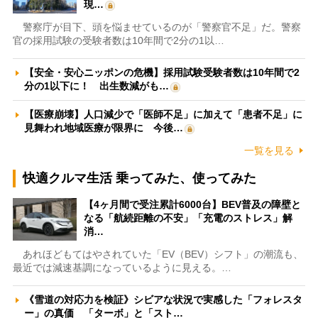
現…
警察庁が目下、頭を悩ませているのが「警察官不足」だ。警察
官の採用試験の受験者数は10年間で2分の1以…
【安全・安心ニッポンの危機】採用試験受験者数は10年間で2
分の1以下に！ 出生数減がも…
【医療崩壊】人口減少で「医師不足」に加えて「患者不足」に
見舞われ地域医療が限界に 今後…
一覧を見る
快適クルマ生活 乗ってみた、使ってみた
【4ヶ月間で受注累計6000台】BEV普及の障壁と
なる「航続距離の不安」「充電のストレス」解
消…
あれほどもてはやされていた「EV（BEV）シフト」の潮流も、
最近では減速基調になっているように見える。…
《雪道の対応力を検証》シビアな状況で実感した「フォレスタ
ー」の真価 「ターボ」と「スト…