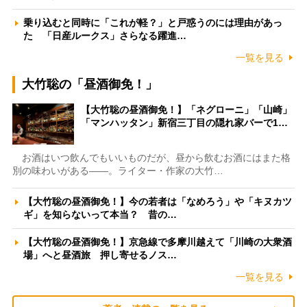
乗り込むと同時に「これが軽？」と戸惑うのには理由があっ
た 「日産ルークス」さらなる躍進…
一覧を見る
大竹聡の「昼酒御免！」
【大竹聡の昼酒御免！】「ネグローニ」「山崎」
「マンハッタン」新宿三丁目の隠れ家バーで1…
お酒はいつ飲んでもいいものだが、昼から飲むお酒にはまた格
別の味わいがある――。ライター・作家の大竹…
【大竹聡の昼酒御免！】今の若者は「なめろう」や「キヌカツ
ギ」を知らないって本当？ 昔の…
【大竹聡の昼酒御免！】京急線で多摩川越えて「川崎の大衆酒
場」へと昼酒旅 押し寄せるノス…
一覧を見る