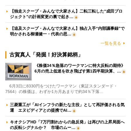
【独走スクープ・みんなで大家さん】二転三転した“成田プロ
ジェクト”の計画変更の裏で起き…
【追及スクープ・みんなで大家さん】独占入手“内部議事録”で
明かされる柳瀬健一・代表の思…
一覧を見る
古賀真人「発掘！好決算銘柄」
《株価34％急落のワークマンに特大反転の期待》
6月の売上低迷を吹き飛ばす第1四半期決算、…
6月3日に8330円をつけたワークマン（東証スタンダード・
7564）の株価は、わずか1カ月あまりで約34％下落…
三菱重工が「AIインフラの新たな主役」として再評価される気
運 エヌビディアとの提携でAI…
キオクシアHD「7万円割れからの急反発」は再びの上昇局面へ
の反転シグナルか？ 市場のムー…