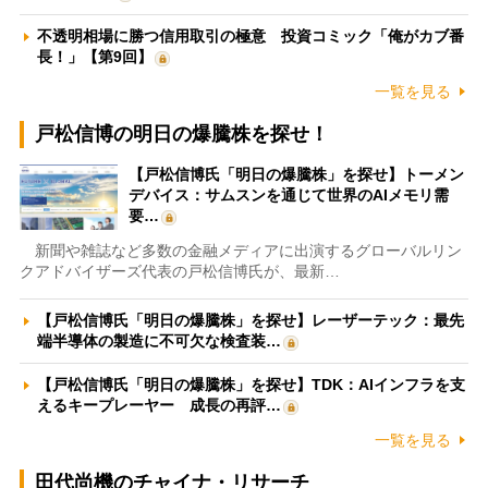
不透明相場に勝つ信用取引の極意 投資コミック「俺がカブ番
長！」【第9回】
一覧を見る
戸松信博の明日の爆騰株を探せ！
【戸松信博氏「明日の爆騰株」を探せ】トーメン
デバイス：サムスンを通じて世界のAIメモリ需
要…
新聞や雑誌など多数の金融メディアに出演するグローバルリン
クアドバイザーズ代表の戸松信博氏が、最新…
【戸松信博氏「明日の爆騰株」を探せ】レーザーテック：最先
端半導体の製造に不可欠な検査装…
【戸松信博氏「明日の爆騰株」を探せ】TDK：AIインフラを支
えるキープレーヤー 成長の再評…
一覧を見る
田代尚機のチャイナ・リサーチ