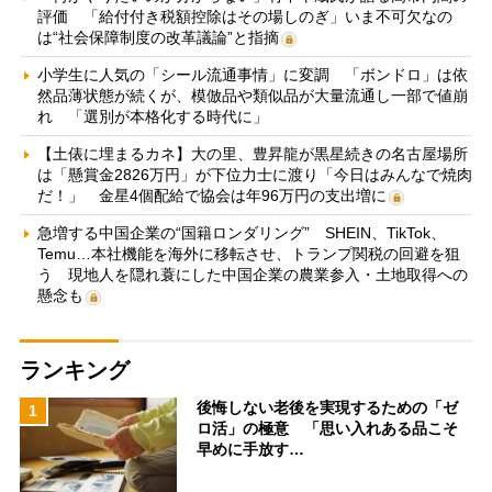
評価 「給付付き税額控除はその場しのぎ」いま不可欠なの
は“社会保障制度の改革議論”と指摘
小学生に人気の「シール流通事情」に変調 「ボンドロ」は依
然品薄状態が続くが、模倣品や類似品が大量流通し一部で値崩
れ 「選別が本格化する時代に」
【土俵に埋まるカネ】大の里、豊昇龍が黒星続きの名古屋場所
は「懸賞金2826万円」が下位力士に渡り「今日はみんなで焼肉
だ！」 金星4個配給で協会は年96万円の支出増に
急増する中国企業の“国籍ロンダリング” SHEIN、TikTok、
Temu…本社機能を海外に移転させ、トランプ関税の回避を狙
う 現地人を隠れ蓑にした中国企業の農業参入・土地取得への
懸念も
ランキング
後悔しない老後を実現するための「ゼ
1
ロ活」の極意 「思い入れある品こそ
早めに手放す…