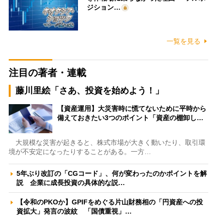
ジション…
一覧を見る
注目の著者・連載
藤川里絵「さあ、投資を始めよう！」
【資産運用】大災害時に慌てないために平時から
備えておきたい3つのポイント「資産の棚卸し…
大規模な災害が起きると、株式市場が大きく動いたり、取引環
境が不安定になったりすることがある。一方…
5年ぶり改訂の「CGコード」、何が変わったのかポイントを解
説 企業に成長投資の具体的な説…
【令和のPKOか】GPIFをめぐる片山財務相の「円資産への投
資拡大」発言の波紋 「国債重視」…