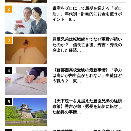
資産をゼロにして最期を迎える「ゼロ
2
活」、年代別・計画的にお金を使うポ
イント 6…
豊臣兄弟は転戦続きでなぜ軍費が続い
3
たのか？ 信長亡き後、秀吉・秀長の
突出した経済…
《首都圏高校受験の最新事情》「学力
4
は高いが内申点がとれない」生徒はど
う戦う？ 東…
【天下統一を見据えた豊臣兄弟の経済
5
政策】秀吉が弟・秀長を紀伊に転封し
た納得の事情…