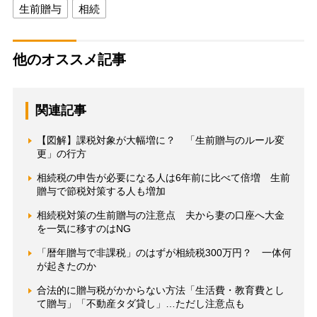
生前贈与
相続
他のオススメ記事
関連記事
【図解】課税対象が大幅増に？ 「生前贈与のルール変
更」の行方
相続税の申告が必要になる人は6年前に比べて倍増 生前
贈与で節税対策する人も増加
相続税対策の生前贈与の注意点 夫から妻の口座へ大金
を一気に移すのはNG
「暦年贈与で非課税」のはずが相続税300万円？ 一体何
が起きたのか
合法的に贈与税がかからない方法「生活費・教育費とし
て贈与」「不動産タダ貸し」…ただし注意点も