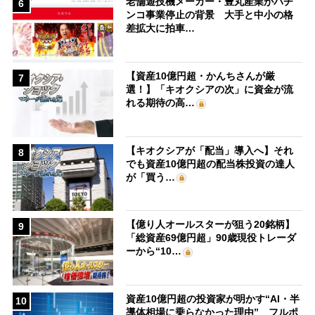
老舗遊技機メーカー・豊丸産業がパチ
6
ンコ事業停止の背景 大手と中小の格
差拡大に拍車…
【資産10億円超・かんちさんが厳
7
選！】「キオクシアの次」に資金が流
れる期待の高…
【キオクシアが「配当」導入へ】それ
8
でも資産10億円超の配当株投資の達人
が「買う…
【億り人オールスターが狙う20銘柄】
9
「総資産69億円超」90歳現役トレーダ
ーから“10…
資産10億円超の投資家が明かす“AI・半
10
導体相場に乗らなかった理由” フルポ