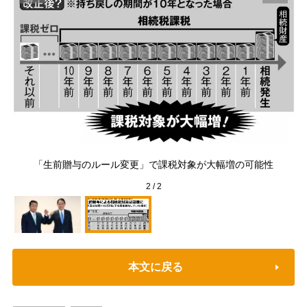
ール
信フ
「生前贈与のルール変更」で課税対象が大幅増の可能性
2
/
2
本文に戻る