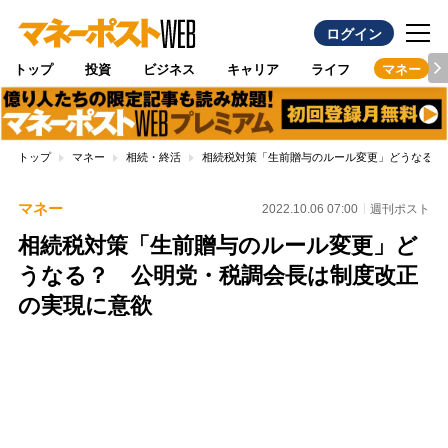
ログイン
トップ
投資
ビジネス
キャリア
ライフ
マネー
トップ
マネー
相続・終活
相続税対策「生前贈与のルール変更」どうなる？
マネー
2022.10.06 07:00
週刊ポスト
相続税対策「生前贈与のルール変更」ど
うなる？ 公明党・税調会長は制度改正
の実現に意欲
Loaded
:
100.00%
/
Unmute