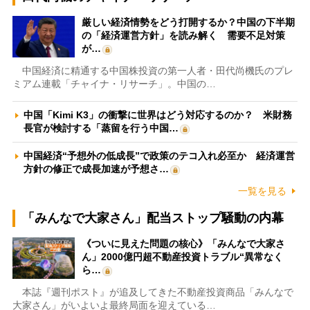
厳しい経済情勢をどう打開するか？中国の下半期
の「経済運営方針」を読み解く 需要不足対策
が…
中国経済に精通する中国株投資の第一人者・田代尚機氏のプレ
ミアム連載「チャイナ・リサーチ」。中国の…
中国「Kimi K3」の衝撃に世界はどう対応するのか？ 米財務
長官が検討する「蒸留を行う中国…
中国経済“予想外の低成長”で政策のテコ入れ必至か 経済運営
方針の修正で成長加速が予想さ…
一覧を見る
「みんなで大家さん」配当ストップ騒動の内幕
《ついに見えた問題の核心》「みんなで大家さ
ん」2000億円超不動産投資トラブル“異常なく
ら…
本誌『週刊ポスト』が追及してきた不動産投資商品「みんなで
大家さん」がいよいよ最終局面を迎えている…