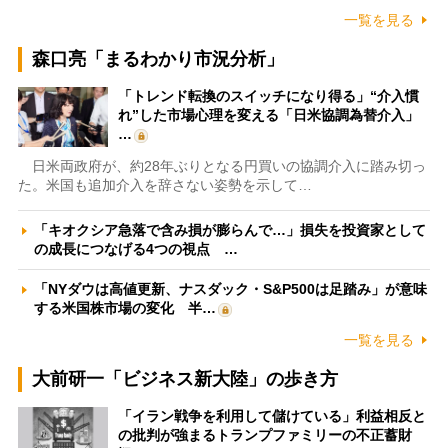
一覧を見る
森口亮「まるわかり市況分析」
「トレンド転換のスイッチになり得る」“介入慣
れ”した市場心理を変える「日米協調為替介入」
…
日米両政府が、約28年ぶりとなる円買いの協調介入に踏み切っ
た。米国も追加介入を辞さない姿勢を示して…
「キオクシア急落で含み損が膨らんで…」損失を投資家として
の成長につなげる4つの視点 …
「NYダウは高値更新、ナスダック・S&P500は足踏み」が意味
する米国株市場の変化 半…
一覧を見る
大前研一「ビジネス新大陸」の歩き方
「イラン戦争を利用して儲けている」利益相反と
の批判が強まるトランプファミリーの不正蓄財