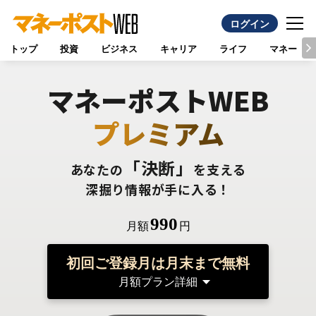
ログイン
トップ
投資
ビジネス
キャリア
ライフ
マネー
マネーポストWEB
プレミアム
「決断」
あなたの
を支える
深掘り情報が手に入る！
990
月額
円
初回ご登録月は月末まで無料
月額プラン詳細