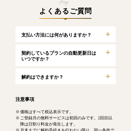
よくあるご質問
支払い方法には何がありますか？
以下のクレジットカードをご利用いただけま
契約しているプランの自動更新日は
す。
【クレジットカード】
いつですか？
VISA/MasterCard/JCB/American Express/Diners
Club
自動更新日は毎月1日となります。契約中プラ
解約はできますか？
ンのご利用期間は、マイページにてご確認い
ただけます。
マイページより、解約のお手続きが可能で
す。解約した場合、解約月の月末まで有料記
注意事項
事をお読みいただけます。なお、日割り清算
による料金の払い戻しはいたしません。
価格はすべて税込表示です。
ご登録月の無料サービスは初回のみです。2回目以
降は日割り料金が発生します。
月末までに解約手続きを行わない限り、同一条件で