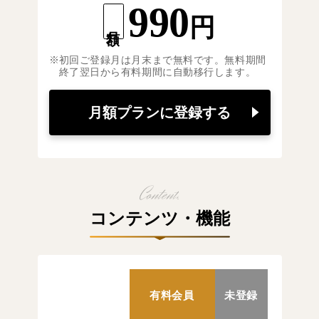
990
円
月額
初回ご登録月は月末まで無料です。無料期間
終了翌日から有料期間に自動移行します。
月額プランに登録する
コンテンツ・機能
有料会員
未登録