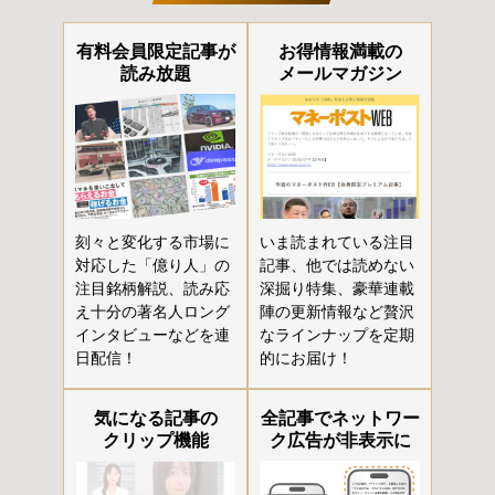
有料会員限定記事が
お得情報満載の
読み放題
メールマガジン
刻々と変化する市場に
いま読まれている注目
対応した「億り人」の
記事、他では読めない
注目銘柄解説、読み応
深掘り特集、豪華連載
え十分の著名人ロング
陣の更新情報など贅沢
インタビューなどを連
なラインナップを定期
日配信！
的にお届け！
気になる記事の
全記事でネットワー
クリップ機能
ク広告が非表示に