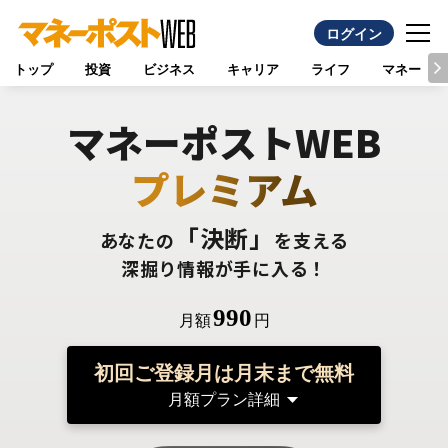
ログイン
トップ
投資
ビジネス
キャリア
ライフ
マネー
マネーポストWEB
プレミアム
「決断」
あなたの
を支える
深掘り情報が手に入る！
990
月額
円
初回ご登録月は月末まで無料
月額プラン詳細