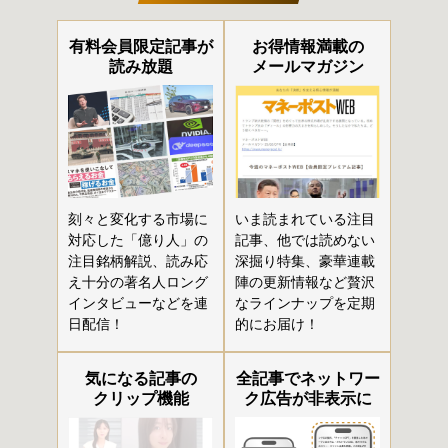
有料会員限定記事が
お得情報満載の
読み放題
メールマガジン
刻々と変化する市場に
いま読まれている注目
対応した「億り人」の
記事、他では読めない
注目銘柄解説、読み応
深掘り特集、豪華連載
え十分の著名人ロング
陣の更新情報など贅沢
インタビューなどを連
なラインナップを定期
日配信！
的にお届け！
気になる記事の
全記事でネットワー
クリップ機能
ク広告が非表示に