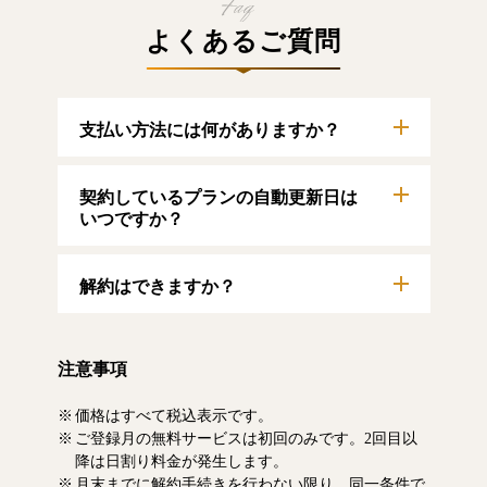
よくあるご質問
支払い方法には何がありますか？
以下のクレジットカードをご利用いただけま
契約しているプランの自動更新日は
す。
【クレジットカード】
いつですか？
VISA/MasterCard/JCB/American Express/Diners
Club
自動更新日は毎月1日となります。契約中プラ
解約はできますか？
ンのご利用期間は、マイページにてご確認い
ただけます。
マイページより、解約のお手続きが可能で
す。解約した場合、解約月の月末まで有料記
注意事項
事をお読みいただけます。なお、日割り清算
による料金の払い戻しはいたしません。
価格はすべて税込表示です。
ご登録月の無料サービスは初回のみです。2回目以
降は日割り料金が発生します。
月末までに解約手続きを行わない限り、同一条件で