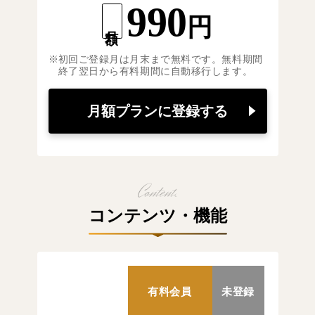
990
円
月額
初回ご登録月は月末まで無料です。無料期間
終了翌日から有料期間に自動移行します。
月額プランに登録する
コンテンツ・機能
有料会員
未登録