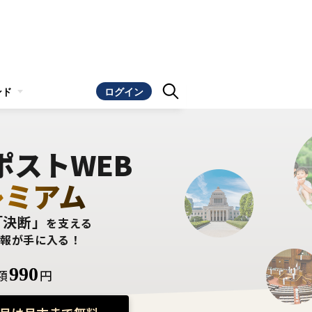
ンド
ログイン
ポストWEB
レミアム
「決断」
を支える
情報が手に入る！
990
額
円