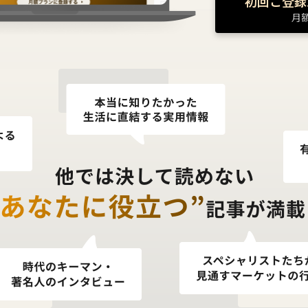
初回ご登録
月