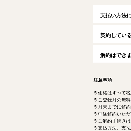
支払い方法
以下のクレジッ
【クレジットカ
契約してい
VISA/MasterCard
自動更新日は毎
す。
解約はでき
マイページより
ただけます。な
注意事項
価格はすべて税
ご登録月の無料
月末までに解約
中途解約いただ
ご解約手続きは
支払方法、支払