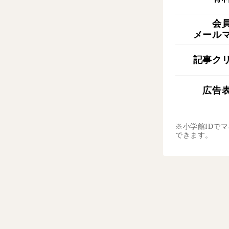
会
メール
記事ク
広告
※小学館IDで
できます。