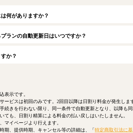
には何がありますか？
トカードをご利用いただけます。
ード】
るプランの自動更新日はいつですか？
/JCB/American Express/Diners Club
月1日となります。契約中プランのご利用期間は、マイページにてご
ますか？
、解約のお手続きが可能です。解約した場合、解約月の月末まで有
お、日割り清算による料金の払い戻しはいたしません。
込表示です。
サービスは初回のみです。2回目以降は日割り料金が発生しま
手続きを行わない限り、同一条件で自動更新となり、以降も同
いても、日割り精算による料金の払い戻しはいたしません。
、マイページより行えます。
時期、提供時期、キャンセル等の詳細は、「
特定商取引法に基