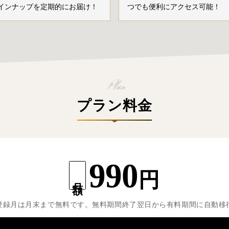
インナップを定期的にお届け！
つでも便利にアクセス可能！
プラン料金
990
円
月額
登録月は月末まで無料です。無料期間終了翌日から有料期間に自動移