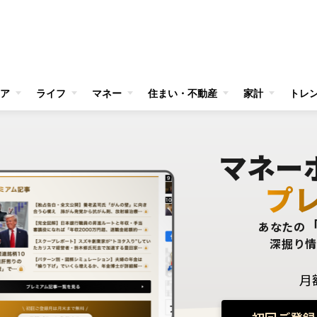
ア
ライフ
マネー
住まい・不動産
家計
トレ
マネー
プ
あなたの
深掘り
月