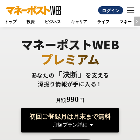
ログイン
トップ
投資
ビジネス
キャリア
ライフ
マネー
マネーポストWEB
プレミアム
「決断」
あなたの
を支える
深掘り情報が手に入る！
990
月額
円
初回ご登録月は月末まで無料
月額プラン詳細