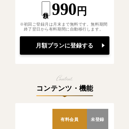
990
円
月額
初回ご登録月は月末まで無料です。無料期間
終了翌日から有料期間に自動移行します。
月額プランに登録する
コンテンツ・機能
有料会員
未登録