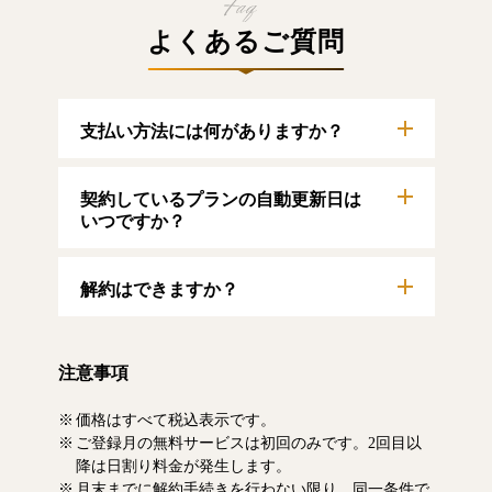
よくあるご質問
支払い方法には何がありますか？
以下のクレジットカードをご利用いただけま
契約しているプランの自動更新日は
す。
【クレジットカード】
いつですか？
VISA/MasterCard/JCB/American Express/Diners
Club
自動更新日は毎月1日となります。契約中プラ
解約はできますか？
ンのご利用期間は、マイページにてご確認い
ただけます。
マイページより、解約のお手続きが可能で
す。解約した場合、解約月の月末まで有料記
注意事項
事をお読みいただけます。なお、日割り清算
による料金の払い戻しはいたしません。
価格はすべて税込表示です。
ご登録月の無料サービスは初回のみです。2回目以
降は日割り料金が発生します。
月末までに解約手続きを行わない限り、同一条件で