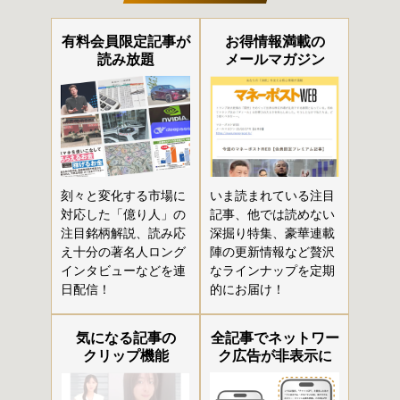
有料会員限定記事が
お得情報満載の
読み放題
メールマガジン
刻々と変化する市場に
いま読まれている注目
対応した「億り人」の
記事、他では読めない
注目銘柄解説、読み応
深掘り特集、豪華連載
え十分の著名人ロング
陣の更新情報など贅沢
インタビューなどを連
なラインナップを定期
日配信！
的にお届け！
気になる記事の
全記事でネットワー
クリップ機能
ク広告が非表示に