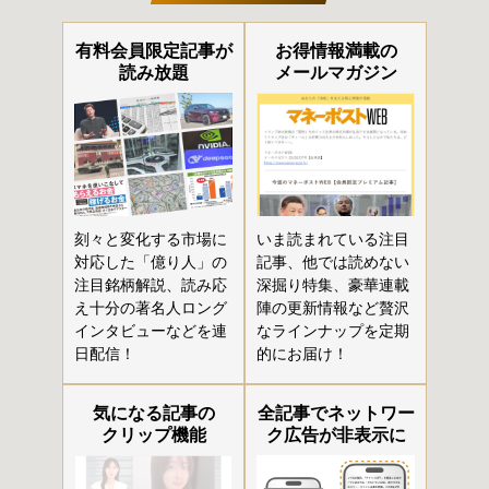
有料会員限定記事が
お得情報満載の
読み放題
メールマガジン
刻々と変化する市場に
いま読まれている注目
対応した「億り人」の
記事、他では読めない
注目銘柄解説、読み応
深掘り特集、豪華連載
え十分の著名人ロング
陣の更新情報など贅沢
インタビューなどを連
なラインナップを定期
日配信！
的にお届け！
気になる記事の
全記事でネットワー
クリップ機能
ク広告が非表示に