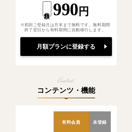
990
円
月額
初回ご登録月は月末まで無料です。無料期間
終了翌日から有料期間に自動移行します。
月額プランに登録する
コンテンツ・機能
有料会員
未登録