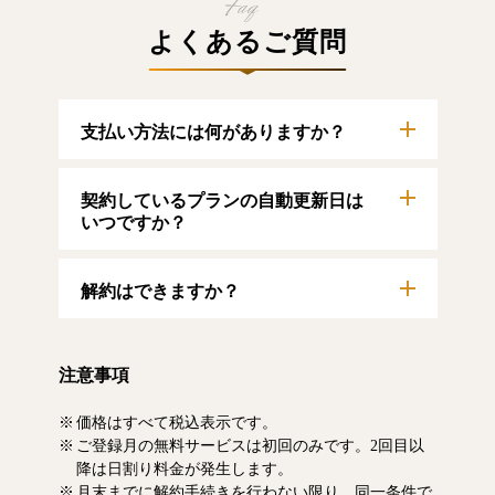
よくあるご質問
支払い方法には何がありますか？
以下のクレジットカードをご利用いただけま
契約しているプランの自動更新日は
す。
【クレジットカード】
いつですか？
VISA/MasterCard/JCB/American Express/Diners
Club
自動更新日は毎月1日となります。契約中プラ
解約はできますか？
ンのご利用期間は、マイページにてご確認い
ただけます。
マイページより、解約のお手続きが可能で
す。解約した場合、解約月の月末まで有料記
注意事項
事をお読みいただけます。なお、日割り清算
による料金の払い戻しはいたしません。
価格はすべて税込表示です。
ご登録月の無料サービスは初回のみです。2回目以
降は日割り料金が発生します。
月末までに解約手続きを行わない限り、同一条件で