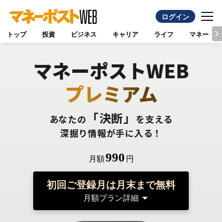
ログイン
トップ
投資
ビジネス
キャリア
ライフ
マネー
マネーポストWEB
プレミアム
「決断」
あなたの
を支える
深掘り情報が手に入る！
990
月額
円
初回ご登録月は月末まで無料
月額プラン詳細