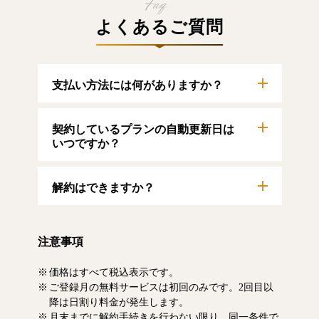
よくあるご質問
支払い方法には何がありますか？
以下のクレジットカードをご利用いただけま
契約しているプランの自動更新日は
す。
【クレジットカード】
いつですか？
VISA/MasterCard/JCB/American Express/Diners
Club
自動更新日は毎月1日となります。契約中プラ
解約はできますか？
ンのご利用期間は、マイページにてご確認い
ただけます。
マイページより、解約のお手続きが可能で
す。解約した場合、解約月の月末まで有料記
注意事項
事をお読みいただけます。なお、日割り清算
による料金の払い戻しはいたしません。
価格はすべて税込表示です。
ご登録月の無料サービスは初回のみです。2回目以
降は日割り料金が発生します。
月末までに解約手続きを行わない限り、同一条件で