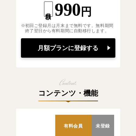
990
円
月額
初回ご登録月は月末まで無料です。無料期間
終了翌日から有料期間に自動移行します。
月額プランに登録する
コンテンツ・機能
有料会員
未登録