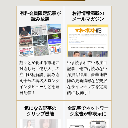
有料会員限定記事が
お得情報満載の
読み放題
メールマガジン
刻々と変化する市場に
いま読まれている注目
対応した「億り人」の
記事、他では読めない
注目銘柄解説、読み応
深掘り特集、豪華連載
え十分の著名人ロング
陣の更新情報など贅沢
インタビューなどを連
なラインナップを定期
日配信！
的にお届け！
気になる記事の
全記事でネットワー
クリップ機能
ク広告が非表示に