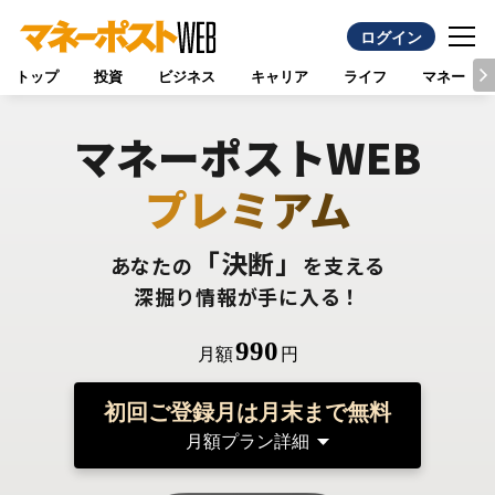
ログイン
トップ
投資
ビジネス
キャリア
ライフ
マネー
マネーポストWEB
プレミアム
「決断」
あなたの
を支える
深掘り情報が手に入る！
990
月額
円
初回ご登録月は月末まで無料
月額プラン詳細