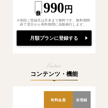
990
円
月額
初回ご登録月は月末まで無料です。無料期間
終了翌日から有料期間に自動移行します。
月額プランに登録する
コンテンツ・機能
有料会員
未登録