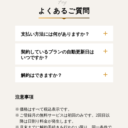
よくあるご質問
支払い方法には何がありますか？
以下のクレジットカードをご利用いただけま
契約しているプランの自動更新日は
す。
【クレジットカード】
いつですか？
VISA/MasterCard/JCB/American Express/Diners
Club
自動更新日は毎月1日となります。契約中プラ
解約はできますか？
ンのご利用期間は、マイページにてご確認い
ただけます。
マイページより、解約のお手続きが可能で
す。解約した場合、解約月の月末まで有料記
注意事項
事をお読みいただけます。なお、日割り清算
による料金の払い戻しはいたしません。
価格はすべて税込表示です。
ご登録月の無料サービスは初回のみです。2回目以
降は日割り料金が発生します。
月末までに解約手続きを行わない限り、同一条件で