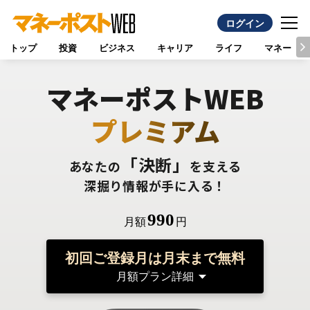
ログイン
トップ
投資
ビジネス
キャリア
ライフ
マネー
マネーポストWEB
プレミアム
「決断」
あなたの
を支える
深掘り情報が手に入る！
990
月額
円
初回ご登録月は月末まで無料
月額プラン詳細