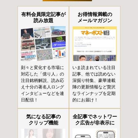
有料会員限定記事が
お得情報満載の
読み放題
メールマガジン
刻々と変化する市場に
いま読まれている注目
対応した「億り人」の
記事、他では読めない
注目銘柄解説、読み応
深掘り特集、豪華連載
え十分の著名人ロング
陣の更新情報など贅沢
インタビューなどを連
なラインナップを定期
日配信！
的にお届け！
気になる記事の
全記事でネットワー
クリップ機能
ク広告が非表示に