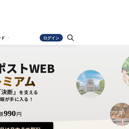
ンド
ログイン
ポストWEB
レミアム
「決断」
を支える
情報が手に入る！
990
額
円