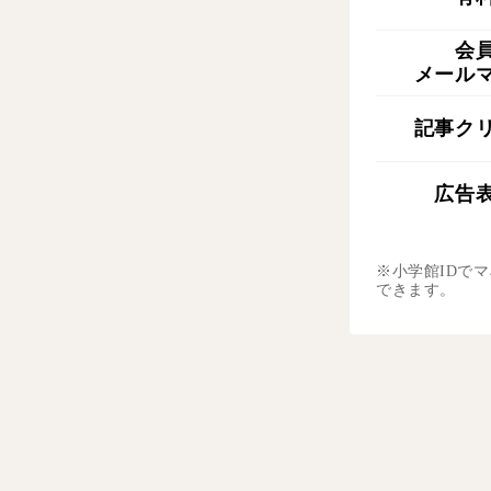
会
メール
記事ク
広告
※小学館IDで
できます。