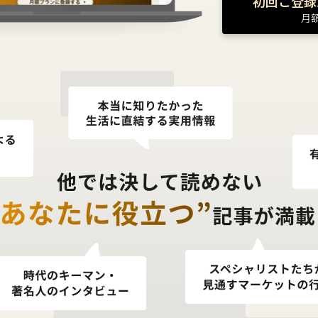
初回ご登録
月