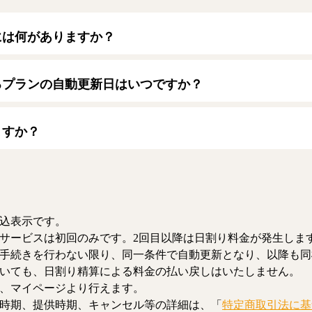
には何がありますか？
トカードをご利用いただけます。
ード】
るプランの自動更新日はいつですか？
/JCB/American Express/Diners Club
月1日となります。契約中プランのご利用期間は、マイページにてご
ますか？
、解約のお手続きが可能です。解約した場合、解約月の月末まで有
お、日割り清算による料金の払い戻しはいたしません。
込表示です。
サービスは初回のみです。2回目以降は日割り料金が発生しま
手続きを行わない限り、同一条件で自動更新となり、以降も同
いても、日割り精算による料金の払い戻しはいたしません。
、マイページより行えます。
時期、提供時期、キャンセル等の詳細は、「
特定商取引法に基