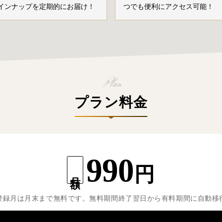
インナップを定期的にお届け！
つでも便利にアクセス可能！
プラン料金
990
円
月額
登録月は月末まで無料です。無料期間終了翌日から有料期間に自動移