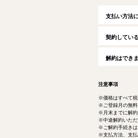
支払い方法
以下のクレジッ
【クレジットカ
契約してい
VISA/MasterCard
自動更新日は毎
す。
解約はでき
マイページより
ただけます。な
注意事項
価格はすべて税
ご登録月の無料
月末までに解約
中途解約いただ
ご解約手続きは
支払方法、支払