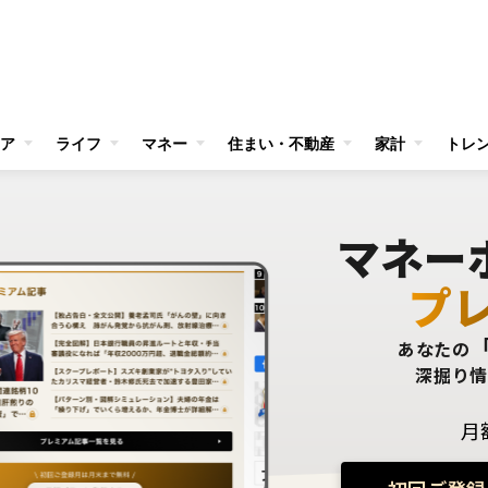
ア
ライフ
マネー
住まい・不動産
家計
トレ
マネー
プ
あなたの
深掘り
月