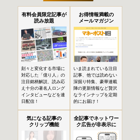
有料会員限定記事が
お得情報満載の
読み放題
メールマガジン
刻々と変化する市場に
いま読まれている注目
対応した「億り人」の
記事、他では読めない
注目銘柄解説、読み応
深掘り特集、豪華連載
え十分の著名人ロング
陣の更新情報など贅沢
インタビューなどを連
なラインナップを定期
日配信！
的にお届け！
気になる記事の
全記事でネットワー
クリップ機能
ク広告が非表示に