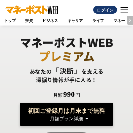
ログイン
トップ
投資
ビジネス
キャリア
ライフ
マネー
マネーポストWEB
プレミアム
「決断」
あなたの
を支える
深掘り情報が手に入る！
990
月額
円
初回ご登録月は月末まで無料
月額プラン詳細