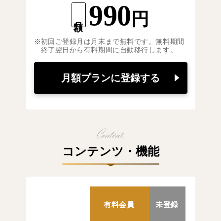
990
円
月額
初回ご登録月は月末まで無料です。無料期間
終了翌日から有料期間に自動移行します。
月額プランに登録する
コンテンツ・機能
有料会員
未登録