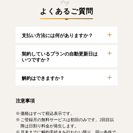
よくあるご質問
支払い方法には何がありますか？
以下のクレジットカードをご利用いただけま
契約しているプランの自動更新日は
す。
【クレジットカード】
いつですか？
VISA/MasterCard/JCB/American Express/Diners
Club
自動更新日は毎月1日となります。契約中プラ
解約はできますか？
ンのご利用期間は、マイページにてご確認い
ただけます。
マイページより、解約のお手続きが可能で
す。解約した場合、解約月の月末まで有料記
注意事項
事をお読みいただけます。なお、日割り清算
による料金の払い戻しはいたしません。
価格はすべて税込表示です。
ご登録月の無料サービスは初回のみです。2回目以
降は日割り料金が発生します。
月末までに解約手続きを行わない限り、同一条件で