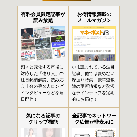
有料会員限定記事が
お得情報満載の
読み放題
メールマガジン
刻々と変化する市場に
いま読まれている注目
対応した「億り人」の
記事、他では読めない
注目銘柄解説、読み応
深掘り特集、豪華連載
え十分の著名人ロング
陣の更新情報など贅沢
インタビューなどを連
なラインナップを定期
日配信！
的にお届け！
気になる記事の
全記事でネットワー
クリップ機能
ク広告が非表示に