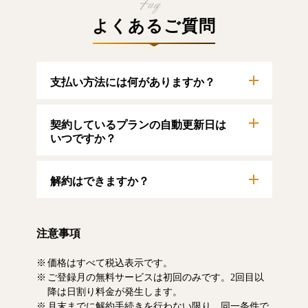
よくあるご質問
支払い方法には何がありますか？
以下のクレジットカードをご利用いただけま
契約しているプランの自動更新日は
す。
【クレジットカード】
いつですか？
VISA/MasterCard/JCB/American Express/Diners
Club
自動更新日は毎月1日となります。契約中プラ
解約はできますか？
ンのご利用期間は、マイページにてご確認い
ただけます。
マイページより、解約のお手続きが可能で
す。解約した場合、解約月の月末まで有料記
注意事項
事をお読みいただけます。なお、日割り清算
による料金の払い戻しはいたしません。
価格はすべて税込表示です。
ご登録月の無料サービスは初回のみです。2回目以
降は日割り料金が発生します。
月末までに解約手続きを行わない限り、同一条件で