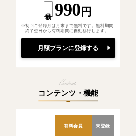
990
円
月額
初回ご登録月は月末まで無料です。無料期間
終了翌日から有料期間に自動移行します。
月額プランに登録する
コンテンツ・機能
有料会員
未登録