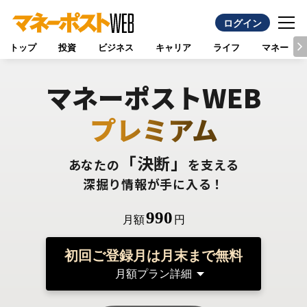
ログイン
トップ
投資
ビジネス
キャリア
ライフ
マネー
マネーポストWEB
プレミアム
「決断」
あなたの
を支える
深掘り情報が手に入る！
990
月額
円
初回ご登録月は月末まで無料
月額プラン詳細