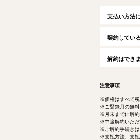
支払い方法
以下のクレジッ
【クレジットカ
契約してい
VISA/MasterCard
自動更新日は毎
す。
解約はでき
マイページより
ただけます。な
注意事項
価格はすべて税
ご登録月の無料
月末までに解約
中途解約いただ
ご解約手続きは
支払方法、支払