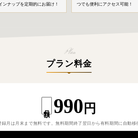
インナップを定期的にお届け！
つでも便利にアクセス可能！
プラン料金
990
円
月額
登録月は月末まで無料です。無料期間終了翌日から有料期間に自動移