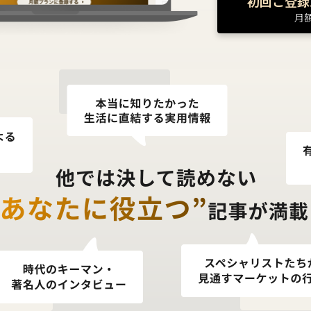
初回ご登録
月