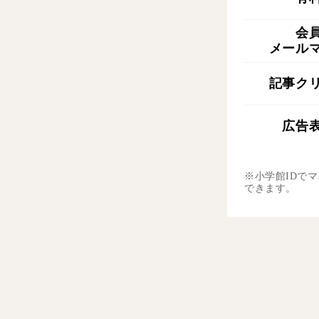
会
メール
記事ク
広告
※小学館IDで
できます。