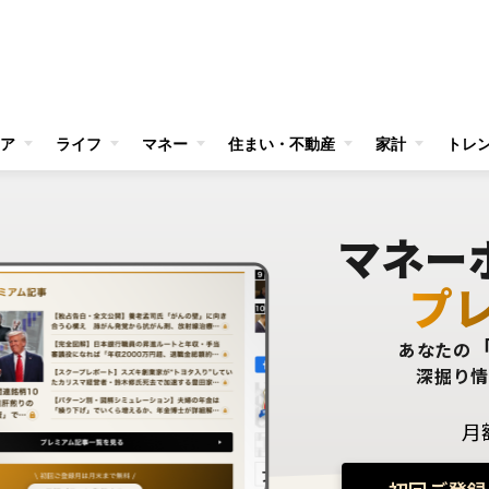
ア
ライフ
マネー
住まい・不動産
家計
トレ
マネー
プ
あなたの
深掘り
月