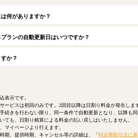
には何がありますか？
トカードをご利用いただけます。
ード】
るプランの自動更新日はいつですか？
/JCB/American Express/Diners Club
月1日となります。契約中プランのご利用期間は、マイページにてご
ますか？
、解約のお手続きが可能です。解約した場合、解約月の月末まで有
お、日割り清算による料金の払い戻しはいたしません。
込表示です。
サービスは初回のみです。2回目以降は日割り料金が発生しま
手続きを行わない限り、同一条件で自動更新となり、以降も同
いても、日割り精算による料金の払い戻しはいたしません。
、マイページより行えます。
時期、提供時期、キャンセル等の詳細は、「
特定商取引法に基