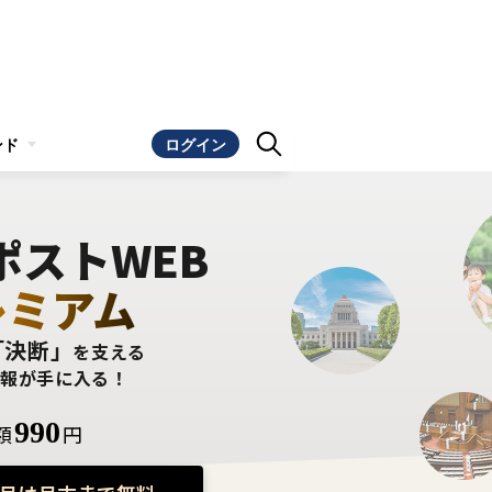
ンド
ログイン
ポストWEB
レミアム
「決断」
を支える
情報が手に入る！
990
額
円