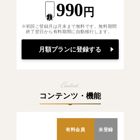
990
円
月額
初回ご登録月は月末まで無料です。無料期間
終了翌日から有料期間に自動移行します。
月額プランに登録する
コンテンツ・機能
有料会員
未登録