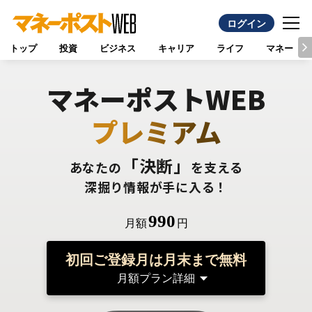
ログイン
トップ
投資
ビジネス
キャリア
ライフ
マネー
マネーポストWEB
プレミアム
「決断」
あなたの
を支える
深掘り情報が手に入る！
990
月額
円
初回ご登録月は月末まで無料
月額プラン詳細