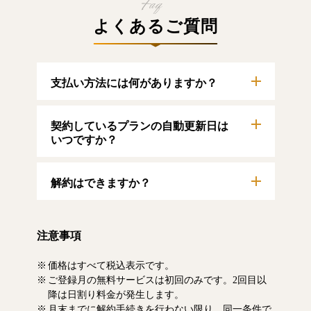
よくあるご質問
支払い方法には何がありますか？
以下のクレジットカードをご利用いただけま
契約しているプランの自動更新日は
す。
【クレジットカード】
いつですか？
VISA/MasterCard/JCB/American Express/Diners
Club
自動更新日は毎月1日となります。契約中プラ
解約はできますか？
ンのご利用期間は、マイページにてご確認い
ただけます。
マイページより、解約のお手続きが可能で
す。解約した場合、解約月の月末まで有料記
注意事項
事をお読みいただけます。なお、日割り清算
による料金の払い戻しはいたしません。
価格はすべて税込表示です。
ご登録月の無料サービスは初回のみです。2回目以
降は日割り料金が発生します。
月末までに解約手続きを行わない限り、同一条件で