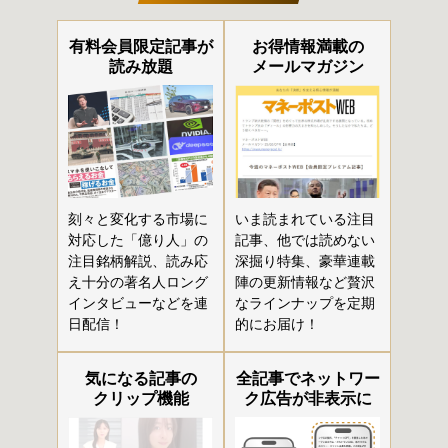
有料会員限定記事が
お得情報満載の
読み放題
メールマガジン
刻々と変化する市場に
いま読まれている注目
対応した「億り人」の
記事、他では読めない
注目銘柄解説、読み応
深掘り特集、豪華連載
え十分の著名人ロング
陣の更新情報など贅沢
インタビューなどを連
なラインナップを定期
日配信！
的にお届け！
気になる記事の
全記事でネットワー
クリップ機能
ク広告が非表示に