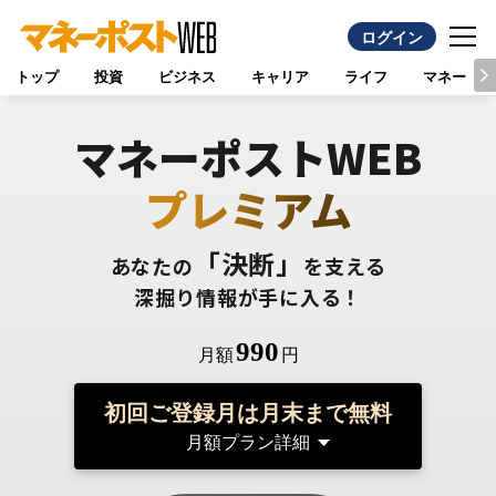
ログイン
トップ
投資
ビジネス
キャリア
ライフ
マネー
マネーポストWEB
プレミアム
「決断」
あなたの
を支える
深掘り情報が手に入る！
990
月額
円
初回ご登録月は月末まで無料
月額プラン詳細