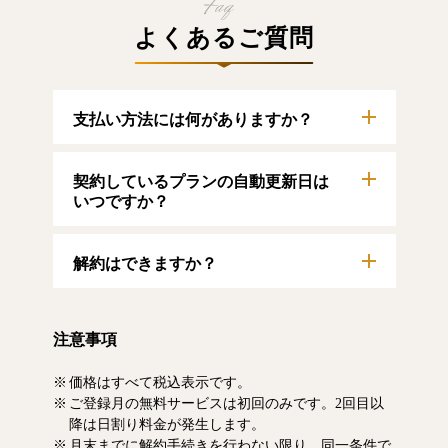
よくあるご質問
支払い方法には何がありますか？
以下のクレジットカードをご利用いただけま
契約しているプランの自動更新日は
す。
【クレジットカード】
いつですか？
VISA/MasterCard/JCB/American Express/Diners
Club
自動更新日は毎月1日となります。契約中プラ
解約はできますか？
ンのご利用期間は、マイページにてご確認い
ただけます。
マイページより、解約のお手続きが可能で
す。解約した場合、解約月の月末まで有料記
注意事項
事をお読みいただけます。なお、日割り清算
による料金の払い戻しはいたしません。
価格はすべて税込表示です。
ご登録月の無料サービスは初回のみです。2回目以
降は日割り料金が発生します。
月末までに解約手続きを行わない限り、同一条件で