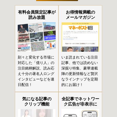
有料会員限定記事が
お得情報満載の
読み放題
メールマガジン
刻々と変化する市場に
いま読まれている注目
対応した「億り人」の
記事、他では読めない
注目銘柄解説、読み応
深掘り特集、豪華連載
え十分の著名人ロング
陣の更新情報など贅沢
インタビューなどを連
なラインナップを定期
日配信！
的にお届け！
気になる記事の
全記事でネットワー
クリップ機能
ク広告が非表示に