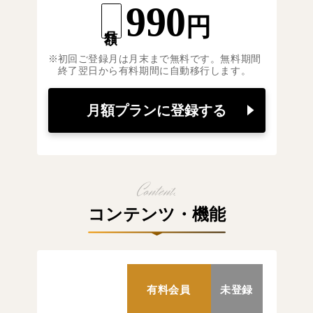
990
円
月額
初回ご登録月は月末まで無料です。無料期間
終了翌日から有料期間に自動移行します。
月額プランに登録する
コンテンツ・機能
有料会員
未登録