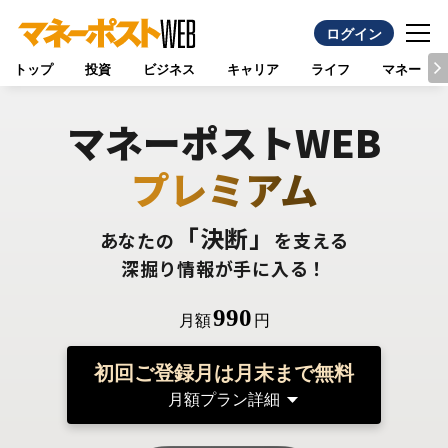
ログイン
トップ
投資
ビジネス
キャリア
ライフ
マネー
マネーポストWEB
プレミアム
「決断」
あなたの
を支える
深掘り情報が手に入る！
990
月額
円
初回ご登録月は月末まで無料
月額プラン詳細