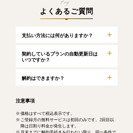
よくあるご質問
支払い方法には何がありますか？
以下のクレジットカードをご利用いただけま
契約しているプランの自動更新日は
す。
【クレジットカード】
いつですか？
VISA/MasterCard/JCB/American Express/Diners
Club
自動更新日は毎月1日となります。契約中プラ
解約はできますか？
ンのご利用期間は、マイページにてご確認い
ただけます。
マイページより、解約のお手続きが可能で
す。解約した場合、解約月の月末まで有料記
注意事項
事をお読みいただけます。なお、日割り清算
による料金の払い戻しはいたしません。
価格はすべて税込表示です。
ご登録月の無料サービスは初回のみです。2回目以
降は日割り料金が発生します。
月末までに解約手続きを行わない限り、同一条件で