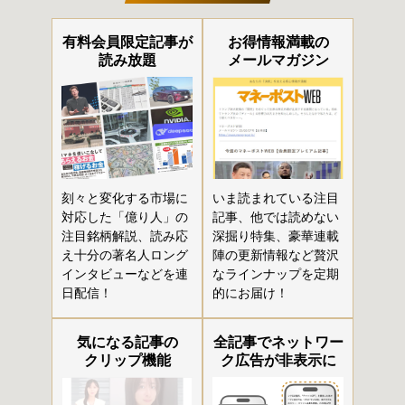
有料会員限定記事が
お得情報満載の
読み放題
メールマガジン
刻々と変化する市場に
いま読まれている注目
対応した「億り人」の
記事、他では読めない
注目銘柄解説、読み応
深掘り特集、豪華連載
え十分の著名人ロング
陣の更新情報など贅沢
インタビューなどを連
なラインナップを定期
日配信！
的にお届け！
気になる記事の
全記事でネットワー
クリップ機能
ク広告が非表示に