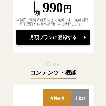
990
円
月額
初回ご登録月は月末まで無料です。無料期間
終了翌日から有料期間に自動移行します。
月額プランに登録する
コンテンツ・機能
有料会員
未登録