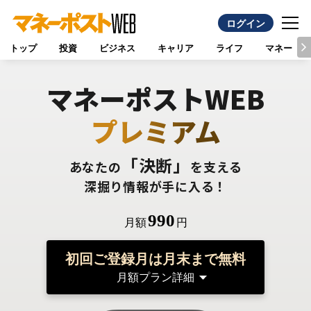
ログイン
トップ
投資
ビジネス
キャリア
ライフ
マネー
マネーポストWEB
プレミアム
「決断」
あなたの
を支える
深掘り情報が手に入る！
990
月額
円
初回ご登録月は月末まで無料
月額プラン詳細