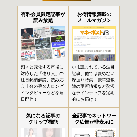
有料会員限定記事が
お得情報満載の
読み放題
メールマガジン
刻々と変化する市場に
いま読まれている注目
対応した「億り人」の
記事、他では読めない
注目銘柄解説、読み応
深掘り特集、豪華連載
え十分の著名人ロング
陣の更新情報など贅沢
インタビューなどを連
なラインナップを定期
日配信！
的にお届け！
気になる記事の
全記事でネットワー
クリップ機能
ク広告が非表示に