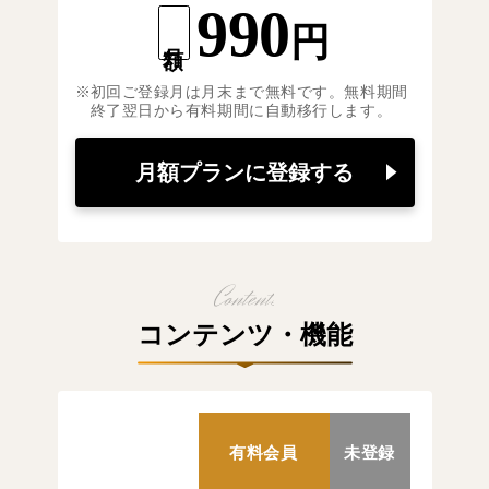
990
円
月額
初回ご登録月は月末まで無料です。無料期間
終了翌日から有料期間に自動移行します。
月額プランに登録する
コンテンツ・機能
有料会員
未登録