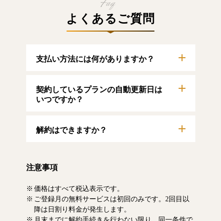
よくあるご質問
支払い方法には何がありますか？
以下のクレジットカードをご利用いただけま
契約しているプランの自動更新日は
す。
【クレジットカード】
いつですか？
VISA/MasterCard/JCB/American Express/Diners
Club
自動更新日は毎月1日となります。契約中プラ
解約はできますか？
ンのご利用期間は、マイページにてご確認い
ただけます。
マイページより、解約のお手続きが可能で
す。解約した場合、解約月の月末まで有料記
注意事項
事をお読みいただけます。なお、日割り清算
による料金の払い戻しはいたしません。
価格はすべて税込表示です。
ご登録月の無料サービスは初回のみです。2回目以
降は日割り料金が発生します。
月末までに解約手続きを行わない限り、同一条件で