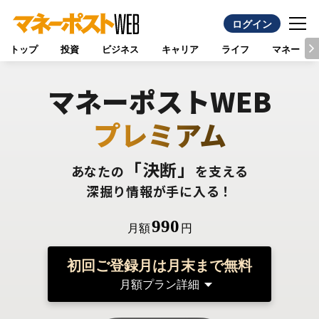
ログイン
トップ
投資
ビジネス
キャリア
ライフ
マネー
マネーポストWEB
プレミアム
「決断」
あなたの
を支える
深掘り情報が手に入る！
990
月額
円
初回ご登録月は月末まで無料
月額プラン詳細