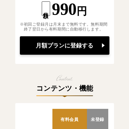
990
円
月額
初回ご登録月は月末まで無料です。無料期間
終了翌日から有料期間に自動移行します。
月額プランに登録する
コンテンツ・機能
有料会員
未登録