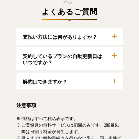
よくあるご質問
支払い方法には何がありますか？
以下のクレジットカードをご利用いただけま
契約しているプランの自動更新日は
す。
【クレジットカード】
いつですか？
VISA/MasterCard/JCB/American Express/Diners
Club
自動更新日は毎月1日となります。契約中プラ
解約はできますか？
ンのご利用期間は、マイページにてご確認い
ただけます。
マイページより、解約のお手続きが可能で
す。解約した場合、解約月の月末まで有料記
注意事項
事をお読みいただけます。なお、日割り清算
による料金の払い戻しはいたしません。
価格はすべて税込表示です。
ご登録月の無料サービスは初回のみです。2回目以
降は日割り料金が発生します。
月末までに解約手続きを行わない限り、同一条件で