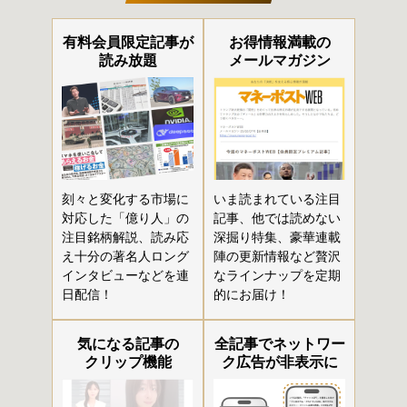
有料会員限定記事が
お得情報満載の
読み放題
メールマガジン
刻々と変化する市場に
いま読まれている注目
対応した「億り人」の
記事、他では読めない
注目銘柄解説、読み応
深掘り特集、豪華連載
え十分の著名人ロング
陣の更新情報など贅沢
インタビューなどを連
なラインナップを定期
日配信！
的にお届け！
気になる記事の
全記事でネットワー
クリップ機能
ク広告が非表示に