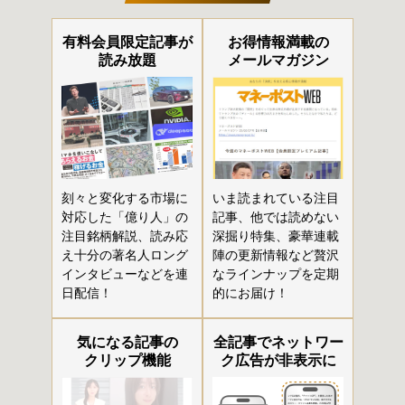
有料会員限定記事が
お得情報満載の
読み放題
メールマガジン
刻々と変化する市場に
いま読まれている注目
対応した「億り人」の
記事、他では読めない
注目銘柄解説、読み応
深掘り特集、豪華連載
え十分の著名人ロング
陣の更新情報など贅沢
インタビューなどを連
なラインナップを定期
日配信！
的にお届け！
気になる記事の
全記事でネットワー
クリップ機能
ク広告が非表示に