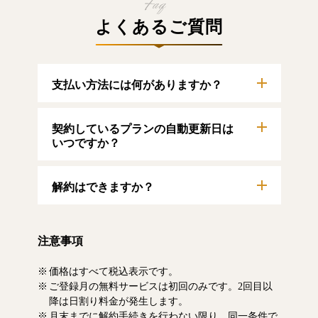
よくあるご質問
支払い方法には何がありますか？
以下のクレジットカードをご利用いただけま
契約しているプランの自動更新日は
す。
【クレジットカード】
いつですか？
VISA/MasterCard/JCB/American Express/Diners
Club
自動更新日は毎月1日となります。契約中プラ
解約はできますか？
ンのご利用期間は、マイページにてご確認い
ただけます。
マイページより、解約のお手続きが可能で
す。解約した場合、解約月の月末まで有料記
注意事項
事をお読みいただけます。なお、日割り清算
による料金の払い戻しはいたしません。
価格はすべて税込表示です。
ご登録月の無料サービスは初回のみです。2回目以
降は日割り料金が発生します。
月末までに解約手続きを行わない限り、同一条件で