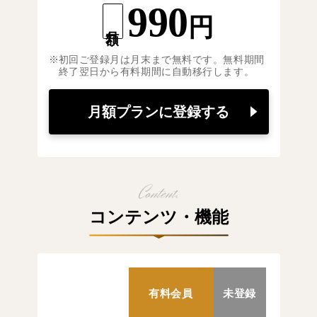
990
円
月額
初回ご登録月は月末まで無料です。無料期間
終了翌日から有料期間に自動移行します。
月額プランに登録する
コンテンツ・機能
有料会員
未登録