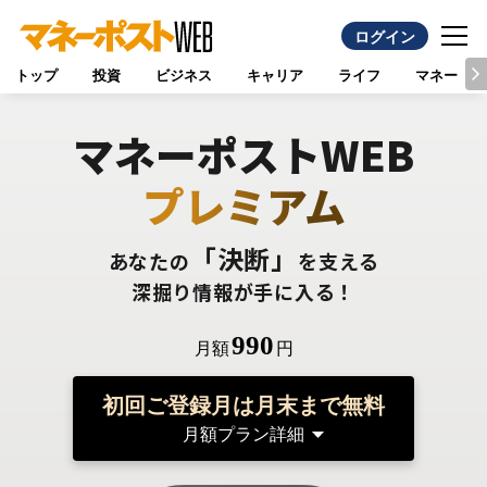
ログイン
トップ
投資
ビジネス
キャリア
ライフ
マネー
マネーポストWEB
プレミアム
「決断」
あなたの
を支える
深掘り情報が手に入る！
990
月額
円
初回ご登録月は月末まで無料
月額プラン詳細