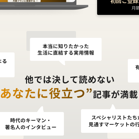
初回ご登録
月