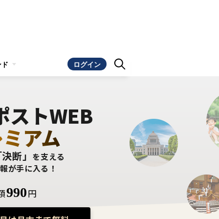
ンド
ログイン
ポストWEB
レミアム
「決断」
を支える
情報が手に入る！
990
額
円