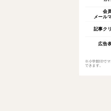
会
メール
記事ク
広告
※小学館IDで
できます。