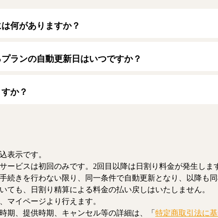
には何がありますか？
トカードをご利用いただけます。
ード】
るプランの自動更新日はいつですか？
/JCB/American Express/Diners Club
月1日となります。契約中プランのご利用期間は、マイページにてご
ますか？
、解約のお手続きが可能です。解約した場合、解約月の月末まで有
お、日割り清算による料金の払い戻しはいたしません。
込表示です。
サービスは初回のみです。2回目以降は日割り料金が発生しま
手続きを行わない限り、同一条件で自動更新となり、以降も同
いても、日割り精算による料金の払い戻しはいたしません。
、マイページより行えます。
時期、提供時期、キャンセル等の詳細は、「
特定商取引法に基