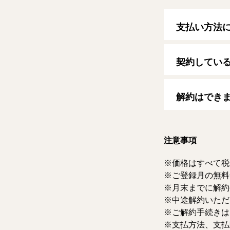
支払い方法
以下のクレジッ
【クレジットカ
契約してい
VISA/MasterCard
自動更新日は毎
す。
解約はでき
マイページより
ただけます。な
注意事項
価格はすべて税
ご登録月の無料
月末までに解約
中途解約いただ
ご解約手続きは
支払方法、支払