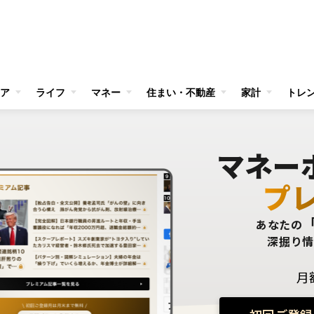
ア
ライフ
マネー
住まい・不動産
家計
トレ
マネー
プ
あなたの
深掘り
月