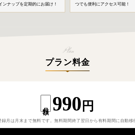
インナップを定期的にお届け！
つでも便利にアクセス可能！
プラン料金
990
円
月額
登録月は月末まで無料です。無料期間終了翌日から有料期間に自動移