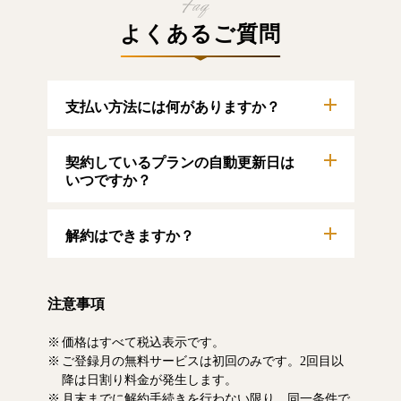
よくあるご質問
支払い方法には何がありますか？
以下のクレジットカードをご利用いただけま
契約しているプランの自動更新日は
す。
【クレジットカード】
いつですか？
VISA/MasterCard/JCB/American Express/Diners
Club
自動更新日は毎月1日となります。契約中プラ
解約はできますか？
ンのご利用期間は、マイページにてご確認い
ただけます。
マイページより、解約のお手続きが可能で
す。解約した場合、解約月の月末まで有料記
注意事項
事をお読みいただけます。なお、日割り清算
による料金の払い戻しはいたしません。
価格はすべて税込表示です。
ご登録月の無料サービスは初回のみです。2回目以
降は日割り料金が発生します。
月末までに解約手続きを行わない限り、同一条件で