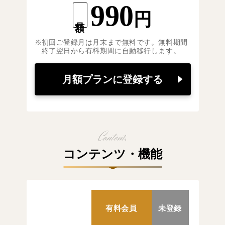
990
円
月額
初回ご登録月は月末まで無料です。無料期間
終了翌日から有料期間に自動移行します。
月額プランに登録する
コンテンツ・機能
有料会員
未登録