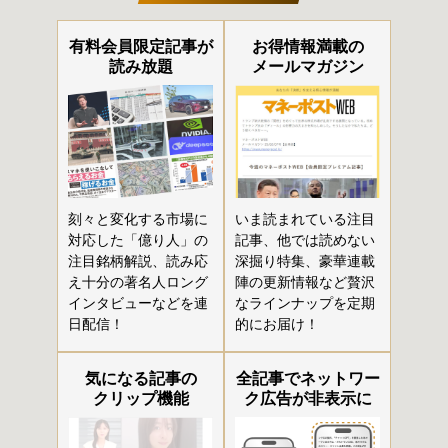
有料会員限定記事が
お得情報満載の
読み放題
メールマガジン
刻々と変化する市場に
いま読まれている注目
対応した「億り人」の
記事、他では読めない
注目銘柄解説、読み応
深掘り特集、豪華連載
え十分の著名人ロング
陣の更新情報など贅沢
インタビューなどを連
なラインナップを定期
日配信！
的にお届け！
気になる記事の
全記事でネットワー
クリップ機能
ク広告が非表示に