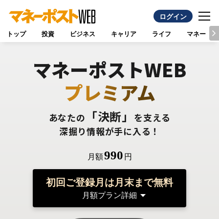
ログイン
トップ
投資
ビジネス
キャリア
ライフ
マネー
マネーポストWEB
プレミアム
「決断」
あなたの
を支える
深掘り情報が手に入る！
990
月額
円
初回ご登録月は月末まで無料
月額プラン詳細