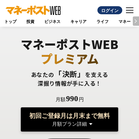
ログイン
トップ
投資
ビジネス
キャリア
ライフ
マネー
マネーポストWEB
プレミアム
「決断」
あなたの
を支える
深掘り情報が手に入る！
990
月額
円
初回ご登録月は月末まで無料
月額プラン詳細