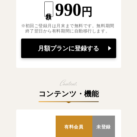
990
円
月額
初回ご登録月は月末まで無料です。無料期間
終了翌日から有料期間に自動移行します。
月額プランに登録する
コンテンツ・機能
有料会員
未登録