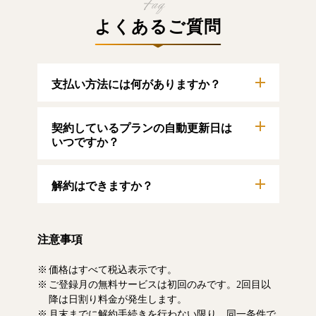
よくあるご質問
支払い方法には何がありますか？
以下のクレジットカードをご利用いただけま
契約しているプランの自動更新日は
す。
【クレジットカード】
いつですか？
VISA/MasterCard/JCB/American Express/Diners
Club
自動更新日は毎月1日となります。契約中プラ
解約はできますか？
ンのご利用期間は、マイページにてご確認い
ただけます。
マイページより、解約のお手続きが可能で
す。解約した場合、解約月の月末まで有料記
注意事項
事をお読みいただけます。なお、日割り清算
による料金の払い戻しはいたしません。
価格はすべて税込表示です。
ご登録月の無料サービスは初回のみです。2回目以
降は日割り料金が発生します。
月末までに解約手続きを行わない限り、同一条件で