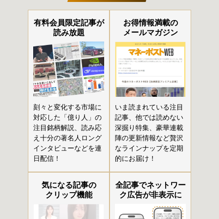
有料会員限定記事が
お得情報満載の
読み放題
メールマガジン
刻々と変化する市場に
いま読まれている注目
対応した「億り人」の
記事、他では読めない
注目銘柄解説、読み応
深掘り特集、豪華連載
え十分の著名人ロング
陣の更新情報など贅沢
インタビューなどを連
なラインナップを定期
日配信！
的にお届け！
気になる記事の
全記事でネットワー
クリップ機能
ク広告が非表示に