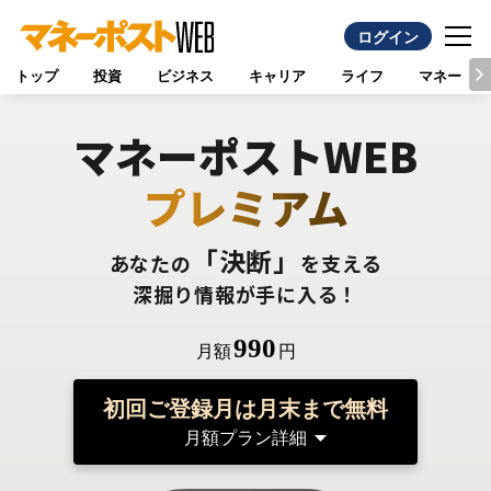
ログイン
トップ
投資
ビジネス
キャリア
ライフ
マネー
マネーポストWEB
プレミアム
「決断」
あなたの
を支える
深掘り情報が手に入る！
990
月額
円
初回ご登録月は月末まで無料
月額プラン詳細