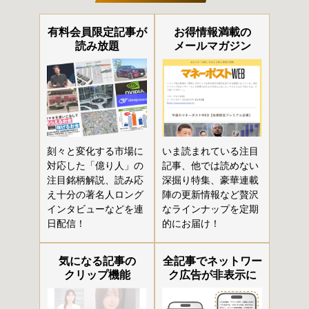
有料会員限定記事が
お得情報満載の
読み放題
メールマガジン
刻々と変化する市場に
いま読まれている注目
対応した「億り人」の
記事、他では読めない
注目銘柄解説、読み応
深掘り特集、豪華連載
え十分の著名人ロング
陣の更新情報など贅沢
インタビューなどを連
なラインナップを定期
日配信！
的にお届け！
気になる記事の
全記事でネットワー
クリップ機能
ク広告が非表示に