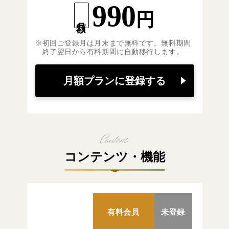
990
円
月額
初回ご登録月は月末まで無料です。無料期間
終了翌日から有料期間に自動移行します。
月額プランに登録する
コンテンツ・機能
有料会員
未登録