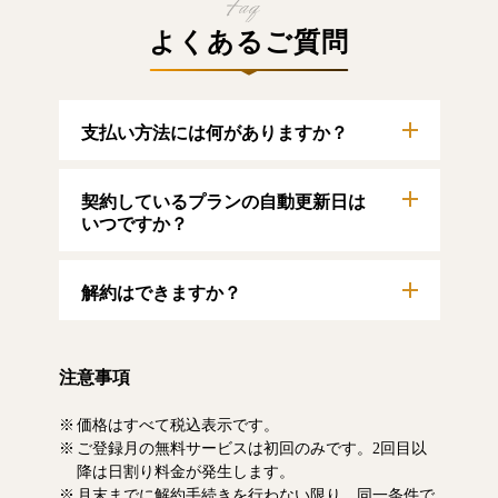
よくあるご質問
支払い方法には何がありますか？
以下のクレジットカードをご利用いただけま
契約しているプランの自動更新日は
す。
【クレジットカード】
いつですか？
VISA/MasterCard/JCB/American Express/Diners
Club
自動更新日は毎月1日となります。契約中プラ
解約はできますか？
ンのご利用期間は、マイページにてご確認い
ただけます。
マイページより、解約のお手続きが可能で
す。解約した場合、解約月の月末まで有料記
注意事項
事をお読みいただけます。なお、日割り清算
による料金の払い戻しはいたしません。
価格はすべて税込表示です。
ご登録月の無料サービスは初回のみです。2回目以
降は日割り料金が発生します。
月末までに解約手続きを行わない限り、同一条件で