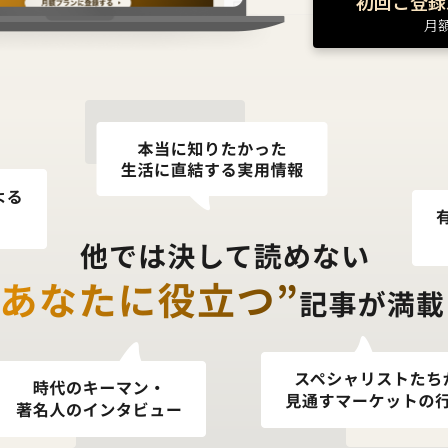
初回ご登録
月