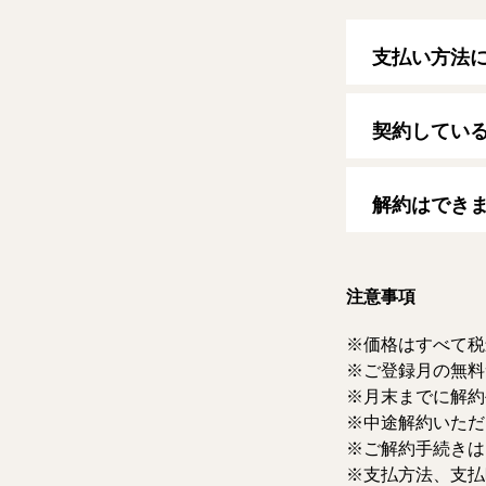
支払い方法
以下のクレジッ
【クレジットカ
契約してい
VISA/MasterCard
自動更新日は毎
す。
解約はでき
マイページより
ただけます。な
注意事項
価格はすべて税
ご登録月の無料
月末までに解約
中途解約いただ
ご解約手続きは
支払方法、支払