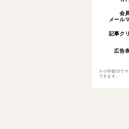
会
メール
記事ク
広告
※小学館IDで
できます。