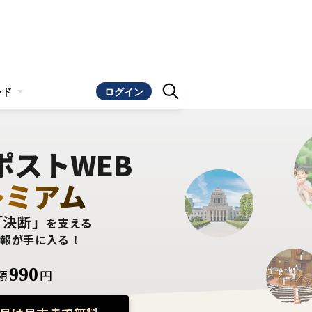
ンド
ログイン
ポストWEB
レミアム
「決断」
を支える
情報が手に入る！
990
額
円