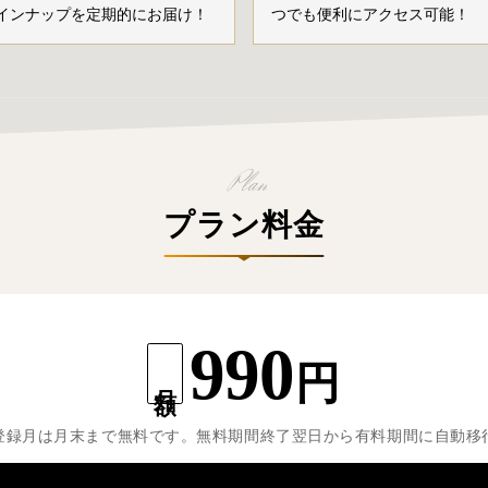
インナップを定期的にお届け！
つでも便利にアクセス可能！
プラン料金
990
円
月額
登録月は月末まで無料です。無料期間終了翌日から有料期間に自動移