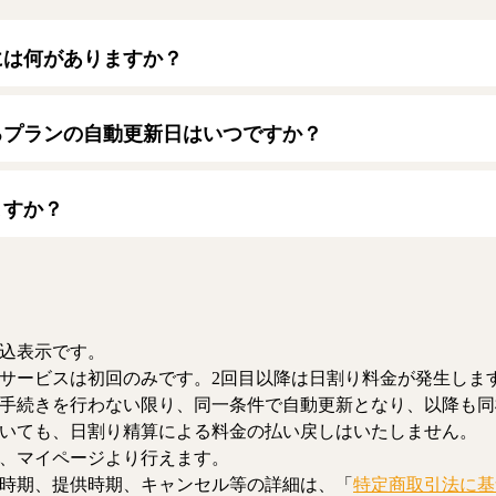
には何がありますか？
トカードをご利用いただけます。
ード】
るプランの自動更新日はいつですか？
/JCB/American Express/Diners Club
月1日となります。契約中プランのご利用期間は、マイページにてご
ますか？
、解約のお手続きが可能です。解約した場合、解約月の月末まで有
お、日割り清算による料金の払い戻しはいたしません。
込表示です。
サービスは初回のみです。2回目以降は日割り料金が発生しま
手続きを行わない限り、同一条件で自動更新となり、以降も同
いても、日割り精算による料金の払い戻しはいたしません。
、マイページより行えます。
時期、提供時期、キャンセル等の詳細は、「
特定商取引法に基