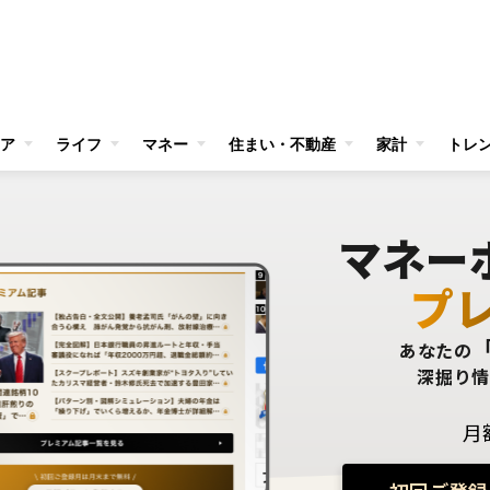
ア
ライフ
マネー
住まい・不動産
家計
トレ
マネー
プ
あなたの
深掘り
月