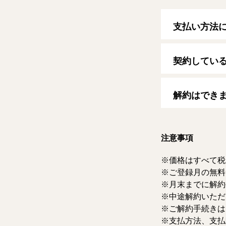
支払い方法
以下のクレジッ
【クレジットカ
契約してい
VISA/MasterCard
自動更新日は毎
す。
解約はでき
マイページより
ただけます。な
注意事項
価格はすべて税
ご登録月の無料
月末までに解約
中途解約いただ
ご解約手続きは
支払方法、支払