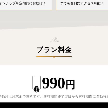
インナップを定期的にお届け！
つでも便利にアクセス可能！
プラン料金
990
円
月額
登録月は月末まで無料です。無料期間終了翌日から有料期間に自動移