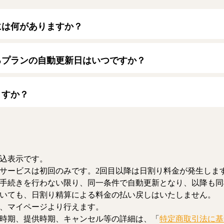
には何がありますか？
トカードをご利用いただけます。
ード】
るプランの自動更新日はいつですか？
/JCB/American Express/Diners Club
月1日となります。契約中プランのご利用期間は、マイページにてご
ますか？
、解約のお手続きが可能です。解約した場合、解約月の月末まで有
お、日割り清算による料金の払い戻しはいたしません。
込表示です。
サービスは初回のみです。2回目以降は日割り料金が発生しま
手続きを行わない限り、同一条件で自動更新となり、以降も同
いても、日割り精算による料金の払い戻しはいたしません。
、マイページより行えます。
時期、提供時期、キャンセル等の詳細は、「
特定商取引法に基