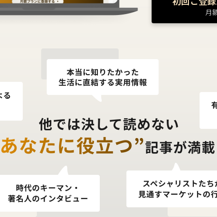
初回ご登録
月