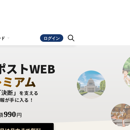
ンド
ログイン
ポストWEB
レミアム
「決断」
を支える
情報が手に入る！
990
額
円