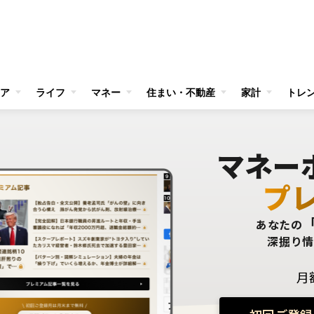
ア
ライフ
マネー
住まい・不動産
家計
トレ
マネー
プ
あなたの
深掘り
月