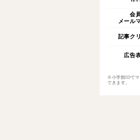
会
メール
記事ク
広告
※小学館IDで
できます。