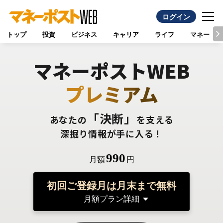
ログイン
トップ
投資
ビジネス
キャリア
ライフ
マネー
マネーポストWEB
プレミアム
「決断」
あなたの
を支える
深掘り情報が手に入る！
990
月額
円
初回ご登録月は月末まで無料
月額プラン詳細