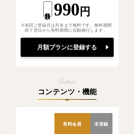
990
円
月額
初回ご登録月は月末まで無料です。無料期間
終了翌日から有料期間に自動移行します。
月額プランに登録する
コンテンツ・機能
有料会員
未登録