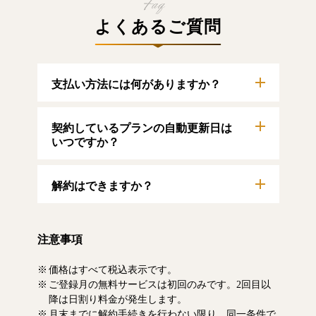
よくあるご質問
支払い方法には何がありますか？
以下のクレジットカードをご利用いただけま
契約しているプランの自動更新日は
す。
【クレジットカード】
いつですか？
VISA/MasterCard/JCB/American Express/Diners
Club
自動更新日は毎月1日となります。契約中プラ
解約はできますか？
ンのご利用期間は、マイページにてご確認い
ただけます。
マイページより、解約のお手続きが可能で
す。解約した場合、解約月の月末まで有料記
注意事項
事をお読みいただけます。なお、日割り清算
による料金の払い戻しはいたしません。
価格はすべて税込表示です。
ご登録月の無料サービスは初回のみです。2回目以
降は日割り料金が発生します。
月末までに解約手続きを行わない限り、同一条件で