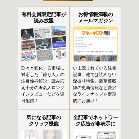
有料会員限定記事が
お得情報満載の
読み放題
メールマガジン
刻々と変化する市場に
いま読まれている注目
対応した「億り人」の
記事、他では読めない
注目銘柄解説、読み応
深掘り特集、豪華連載
え十分の著名人ロング
陣の更新情報など贅沢
インタビューなどを連
なラインナップを定期
日配信！
的にお届け！
気になる記事の
全記事でネットワー
クリップ機能
ク広告が非表示に