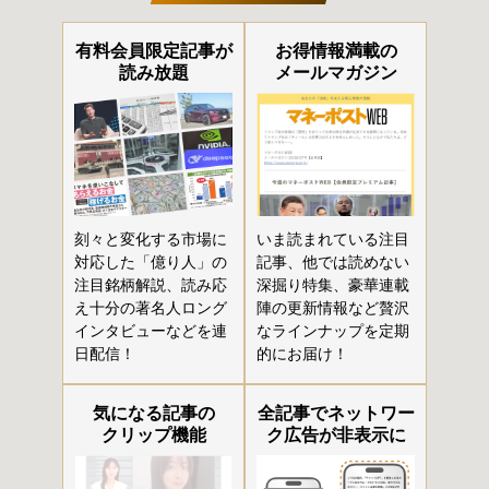
有料会員限定記事が
お得情報満載の
読み放題
メールマガジン
刻々と変化する市場に
いま読まれている注目
対応した「億り人」の
記事、他では読めない
注目銘柄解説、読み応
深掘り特集、豪華連載
え十分の著名人ロング
陣の更新情報など贅沢
インタビューなどを連
なラインナップを定期
日配信！
的にお届け！
気になる記事の
全記事でネットワー
クリップ機能
ク広告が非表示に