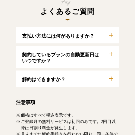
よくあるご質問
支払い方法には何がありますか？
以下のクレジットカードをご利用いただけま
契約しているプランの自動更新日は
す。
【クレジットカード】
いつですか？
VISA/MasterCard/JCB/American Express/Diners
Club
自動更新日は毎月1日となります。契約中プラ
解約はできますか？
ンのご利用期間は、マイページにてご確認い
ただけます。
マイページより、解約のお手続きが可能で
す。解約した場合、解約月の月末まで有料記
注意事項
事をお読みいただけます。なお、日割り清算
による料金の払い戻しはいたしません。
価格はすべて税込表示です。
ご登録月の無料サービスは初回のみです。2回目以
降は日割り料金が発生します。
月末までに解約手続きを行わない限り、同一条件で