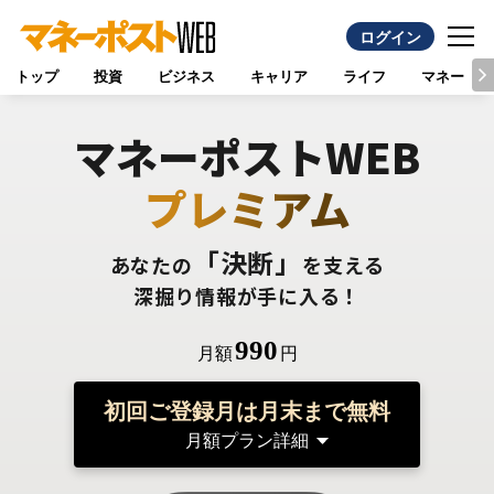
ログイン
トップ
投資
ビジネス
キャリア
ライフ
マネー
マネーポストWEB
プレミアム
「決断」
あなたの
を支える
深掘り情報が手に入る！
990
月額
円
初回ご登録月は月末まで無料
月額プラン詳細