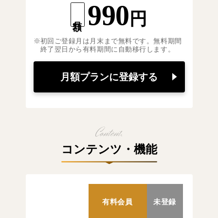
990
円
月額
初回ご登録月は月末まで無料です。無料期間
終了翌日から有料期間に自動移行します。
月額プランに登録する
コンテンツ・機能
有料会員
未登録