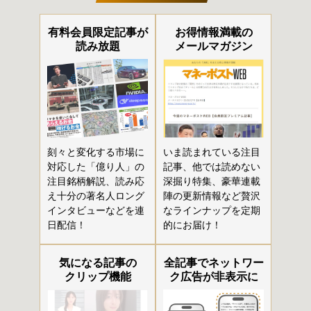
有料会員限定記事が
お得情報満載の
読み放題
メールマガジン
刻々と変化する市場に
いま読まれている注目
対応した「億り人」の
記事、他では読めない
注目銘柄解説、読み応
深掘り特集、豪華連載
え十分の著名人ロング
陣の更新情報など贅沢
インタビューなどを連
なラインナップを定期
日配信！
的にお届け！
気になる記事の
全記事でネットワー
クリップ機能
ク広告が非表示に