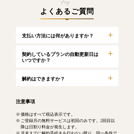
よくあるご質問
支払い方法には何がありますか？
以下のクレジットカードをご利用いただけま
契約しているプランの自動更新日は
す。
【クレジットカード】
いつですか？
VISA/MasterCard/JCB/American Express/Diners
Club
自動更新日は毎月1日となります。契約中プラ
解約はできますか？
ンのご利用期間は、マイページにてご確認い
ただけます。
マイページより、解約のお手続きが可能で
す。解約した場合、解約月の月末まで有料記
注意事項
事をお読みいただけます。なお、日割り清算
による料金の払い戻しはいたしません。
価格はすべて税込表示です。
ご登録月の無料サービスは初回のみです。2回目以
降は日割り料金が発生します。
月末までに解約手続きを行わない限り、同一条件で