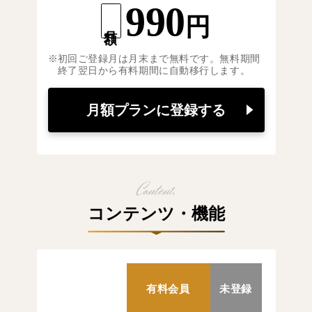
990
円
月額
初回ご登録月は月末まで無料です。無料期間
終了翌日から有料期間に自動移行します。
月額プランに登録する
コンテンツ・機能
有料会員
未登録