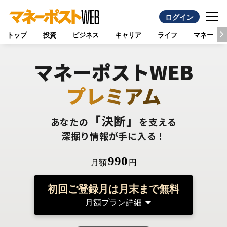
ログイン
トップ
投資
ビジネス
キャリア
ライフ
マネー
マネーポストWEB
プレミアム
「決断」
あなたの
を支える
深掘り情報が手に入る！
990
月額
円
初回ご登録月は月末まで無料
月額プラン詳細